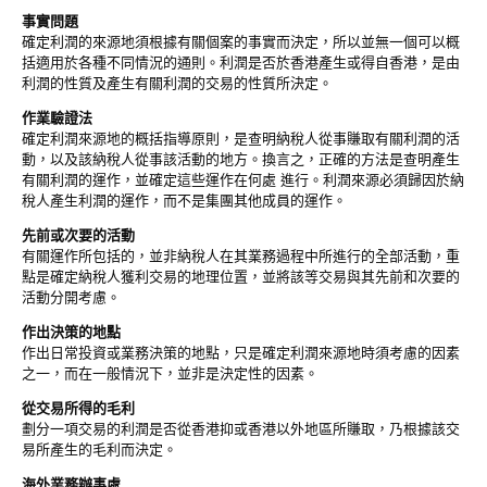
事實問題
確定利潤的來源地須根據有關個案的事實而決定，所以並無一個可以概
括適用於各種不同情況的通則。利潤是否於香港產生或得自香港，是由
利潤的性質及產生有關利潤的交易的性質所決定。
作業驗證法
確定利潤來源地的概括指導原則，是查明納稅人從事賺取有關利潤的活
動，以及該納稅人從事該活動的地方。換言之，正確的方法是查明產生
有關利潤的運作，並確定這些運作在何處 進行。利潤來源必須歸因於納
稅人產生利潤的運作，而不是集團其他成員的運作。
先前或次要的活動
有關運作所包括的，並非納稅人在其業務過程中所進行的全部活動，重
點是確定納稅人獲利交易的地理位置，並將該等交易與其先前和次要的
活動分開考慮。
作出決策的地點
作出日常投資或業務決策的地點，只是確定利潤來源地時須考慮的因素
之一，而在一般情況下，並非是決定性的因素。
從交易所得的毛利
劃分一項交易的利潤是否從香港抑或香港以外地區所賺取，乃根據該交
易所產生的毛利而決定。
海外業務辦事處