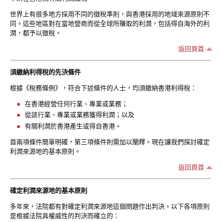
世界上有很多地方採用不同的徵稅準則，與香港採用的地域來源原則不
同。這些地區對在當地營商而從全球所賺取的利潤，包括得自海外的利
潤，都予以徵稅。
返回頁首
須繳納利得稅的先決條件
根據《稅務條例》，符合下述條件的人士，均須繳納香港利得稅：
在香港經營任何行業、專業或業務；
從該行業、專業或業務獲得利潤；以及
有關利潤於香港產生或得自香港。
首兩項條件簡單明確，第三項條件則需加以闡釋。現在讓我們探討確定
利潤來源地的基本原則。
返回頁首
確定利潤來源地的基本原則
多年來，法院都有對確定利潤來源地這個問題作出判決。以下各項原則
是根據法院具權威性的判決而確立的：