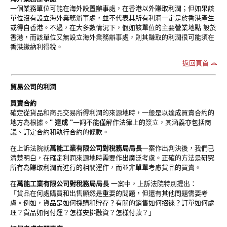
一個業務單位可能在海外設置辦事處，在香港以外賺取利潤；但如果該
單位沒有設立海外業務辦事處，並不代表其所有利潤一定是於香港產生
或得自香港。不過，在大多數情況下，假如該單位的主要營業地點 設於
香港，而該單位又無設立海外業務辦事處，則其賺取的利潤很可能須在
香港繳納利得稅。
返回頁首
貿易公司的利潤
買賣合約
確定從貨品和商品交易所得利潤的來源地時，一般是以達成買賣合約的
地方為根據。
" 達成 "
一詞不能僅解作法律上的簽立，其涵義亦包括商
議、訂定合約和執行合約的條款。
在上訴法院就
萬能工業有限公司對稅務局局長
一案作出判決後，我們已
清楚明白，在確定利潤來源地時需要作出廣泛考慮。正確的方法是研究
所有為賺取利潤而進行的相關運作，而並非單單考慮貨品的買賣。
在
萬能工業有限公司對稅務局局長
一案中，上訴法院特別提出：
「貨品在何處購買和出售顯然是重要的問題，但還有其他問題需要考
慮。例如，貨品是如何採購和貯存？有關的銷售如何招徠？訂單如何處
理？貨品如何付運？怎樣安排融資？怎樣付款？」