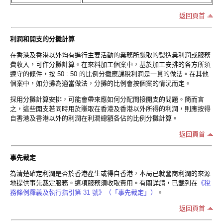
返回頁首
利潤和開支的分攤計算
在香港及香港以外均有進行主要活動的業務所賺取的製造業利潤或服務
費收入，可作分攤計算。在來料加工個案中，基於加工安排的各方所須
遵守的條件，按 50 : 50 的比例分攤應課稅利潤是一貫的做法。在其他
個案中，如分攤為適當做法，分攤的比例會按個案的情況而定。
採用分攤計算安排，可能會帶來應如何分配間接開支的問題。簡而言
之，這些開支若同時用於賺取在香港及香港以外所得的利潤，則應按得
自香港及香港以外的利潤在利潤總額各佔的比例分攤計算。
返回頁首
事先裁定
為清楚確定利潤是否於香港產生或得自香港，本局已就營商利潤的來源
地提供事先裁定服務。這項服務須收取費用。有關詳請，已載列在
《稅
務條例釋義及執行指引第 31 號》（「事先裁定」）
。
返回頁首