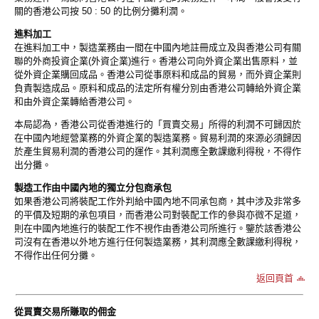
關的香港公司按 50 : 50 的比例分攤利潤。
進料加工
在進料加工中，製造業務由一間在中國內地註冊成立及與香港公司有關
聯的外商投資企業(外資企業)進行。香港公司向外資企業出售原料，並
從外資企業購回成品。香港公司從事原料和成品的貿易，而外資企業則
負責製造成品。原料和成品的法定所有權分別由香港公司轉給外資企業
和由外資企業轉給香港公司。
本局認為，香港公司從香港進行的「買賣交易」所得的利潤不可歸因於
在中國內地經營業務的外資企業的製造業務。貿易利潤的來源必須歸因
於產生貿易利潤的香港公司的運作。其利潤應全數課繳利得稅，不得作
出分攤。
製造工作由中國內地的獨立分包商承包
如果香港公司將裝配工作外判給中國內地不同承包商，其中涉及非常多
的平價及短期的承包項目，而香港公司對裝配工作的參與亦微不足道，
則在中國內地進行的裝配工作不視作由香港公司所進行。鑒於該香港公
司沒有在香港以外地方進行任何製造業務，其利潤應全數課繳利得稅，
不得作出任何分攤。
返回頁首
從買賣交易所賺取的佣金