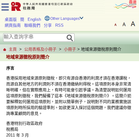
Other Languages
桌面版
簡
English
網頁指南
聯絡我們
分享
RSS
主頁
>
公用表格及小冊子
>
小冊子
> 地域來源徵稅原則簡介
地域來源徵稅原則簡介
序言
香港採用地域來源原則徵稅，即只有源自香港的利潤才須在香港課稅，
而源自其他地方的利潤則不須在香港繳納利得稅。這項原則本身非常清
晰明確，但在實際應用上，有時可能會引起爭議。為清楚說明如何運用
這項原則徵稅，我們擬備了這本《地域來源徵稅原則簡介》。這簡介扼
要解釋如何運用這項原則，並附以簡單例子，說明對不同的業務實施該
項原則時所採用的驗證準則。如欲更深入探討這個問題，我們建議你徵
詢專業顧問的意見。
香港特別行政區政府
稅務局
2011 年 3 月