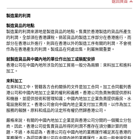
返回頁首
製造業的利潤
製造貨品的地點
製造業的利潤來源地是製造貨品的地點。售賣於香港製造的貨品所產生
的利潤，全部須在香港課稅。倘若貨品的製造工序部分在香港進行，而
部分在香港以外進行，則與在香港以外的製造工序有關的利潤，不會視
作為在香港產生的利潤。製成品在何處出售，則屬無關重要。
就製造貨品與中國內地的單位作出加工或裝配安排
香港公司在中國內地所涉及的加工貿易一般分為兩類：來料加工和進料
加工。
來料加工
在來料加工中，管轄各方合約關係的文件是加工合同。加工合同載列香
港公司和中國內地加工企業的權利和義務。香港公司負責無償提供原料
和機器，並提供技術和管理知識；中國內地加工企業負責提供廠房、水
電設施和勞工。香港公司會向中國內地企業支付加工費用，以作為加工
服務的報酬。原料和成品的法定所有權仍然歸香港公司。
嚴格來說，有關的中國內地加工企業是與香港公司分開的一個獨立分包
商。因此，香港公司從售賣貨品所得的利潤不應存在須分攤計算的問
題。不過，本局認為，香港公司在中國內地的業務運作補足其在香港的
業務運作。為認同香港公司在中國內地的業務運作，本局一般會接受有