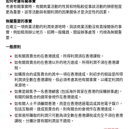
如何考慮有關事實
考慮有關事實時，有關商業活動的性質和特點較從事該活動的頻密程度
更為重要。該等活動與有關利潤的因果關係才是決定性的因素。
無關重要的事實
在確立一項商業活動的利潤來源地時，與該商業活動沒有直接關係的事
實，例如租用辦公地方、招聘一般職員、開設辦事處等，均視為無關重
要。
一般原則
如有關買賣合約在香港達成，所得利潤須在香港課稅。
如有關買賣合約在香港以外的地方達成，所得利潤不須在香港課
稅。
如購買合約或售賣合約其中一項在香港達成，則初步的假設是所得
利潤須全數在香港課稅，但必須考慮其他有關事實，以確定利潤的
來源地。
如果是銷售予一名香港顧客 (包括海外買家在香港的採購辦事處)，
有關的銷售合約通常會視作在香港達成。
如有關人士不須離開香港，而是在香港透過電話或其他電子媒介，
包括互聯網，達成買賣合約，則有關合約會視作在香港達成。
從貿易所賺取的利潤只可劃為須全數在香港課稅或完全不須在香港
課稅，分攤計算有關利潤並不適用。