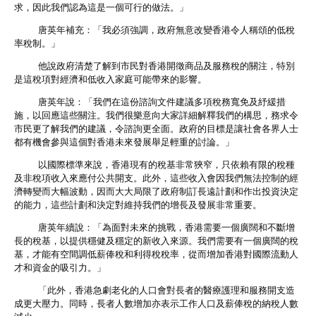
求，因此我們認為這是一個可行的做法。」
唐英年補充：「我必須強調，政府無意改變香港令人稱頌的低稅
率稅制。」
他說政府清楚了解到市民對香港開徵商品及服務稅的關注，特別
是這稅項對經濟和低收入家庭可能帶來的影響。
唐英年說：「我們在這份諮詢文件建議多項稅務寬免及紓緩措
施，以回應這些關注。我們很樂意向大家詳細解釋我們的構思，務求令
市民更了解我們的建議，令諮詢更全面。政府的目標是讓社會各界人士
都有機會參與這個對香港未來發展舉足輕重的討論。」
以國際標準來說，香港現有的稅基非常狹窄，只依賴有限的稅種
及非稅項收入來應付公共開支。此外，這些收入會因我們無法控制的經
濟轉變而大幅波動，因而大大局限了政府制訂長遠計劃和作出投資決定
的能力，這些計劃和決定對維持我們的增長及發展非常重要。
唐英年續說：「為面對未來的挑戰，香港需要一個廣闊和不斷增
長的稅基，以提供穩健及穩定的新收入來源。我們需要有一個廣闊的稅
基，才能有空間調低薪俸稅和利得稅稅率，從而增加香港對國際流動人
才和資金的吸引力。」
「此外，香港急劇老化的人口會對長者的醫療護理和服務開支造
成更大壓力。同時，長者人數增加亦表示工作人口及薪俸稅的納稅人數