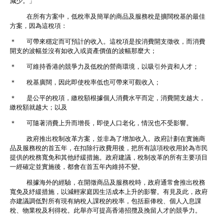
減少。」
在所有方案中，低稅率及簡單的商品及服務稅是擴闊稅基的最佳
方案，因為這稅項：
＊ 可帶來穩定而可預計的收入。這稅項是按消費開支徵收，而消費
開支的波幅並沒有如收入或資產價值的波幅那麼大；
＊ 可維持香港的競爭力及低稅的營商環境，以吸引外資和人才；
＊ 稅基廣闊，因此即使稅率低也可帶來可觀收入；
＊ 是公平的稅項，繳稅額根據個人消費水平而定，消費開支越大，
繳稅額就越大；以及
＊ 可隨著消費上升而增長，即使人口老化，情況也不受影響。
政府推出稅制改革方案，並非為了增加收入。政府計劃在實施商
品及服務稅的首五年，在扣除行政費用後，把所有該項稅收用於為市民
提供的稅務寬免和其他紓緩措施。政府建議，稅制改革的所有主要項目
一經確定並實施後，都會在首五年內維持不變。
根據海外的經驗，在開徵商品及服務稅時，政府通常會推出稅務
寬免及紓緩措施，以減輕家庭因生活成本上升的影響。有見及此，政府
亦建議調低對所有現有納稅人課稅的稅率，包括薪俸稅、個人入息課
稅、物業稅及利得稅。此舉亦可提高香港招攬及挽留人才的競爭力。