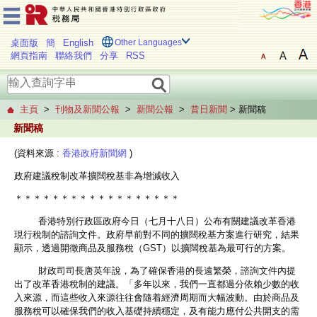
桌面版
簡
English
Other Languages
網頁指南
聯絡我們
分享
RSS
主頁
>
刊物及新聞公報
>
新聞公報
>
昔日新聞
> 新聞稿
新聞稿
(資料來源 :
香港政府新聞網
)
政府建議稅制改革擴闊稅基非為增減收入
＊＊＊＊＊＊＊＊＊＊＊＊＊＊＊＊＊＊
香港特別行政區政府今日（七月十八日）公布有關建議改革香港
現行稅制的諮詢文件。政府早前對不同的擴闊稅基方案進行研究，結果
顯示，透過開徵商品及服務稅（GST）以擴闊稅基為最可行的方案。
財政司司長唐英年說，為了確保香港的長遠繁榮，諮詢文件內提
出了改革香港稅制的建議。「多年以來，我們一直都過分依賴少數的收
入來源，而這些收入來源往往會隨着經濟周期而大幅波動。由於商品及
服務稅可以確保我們的收入基礎持續穩定，及有能力應付公共開支的需