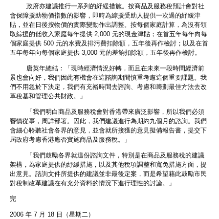
政府亦建議推行一系列的紓緩措施。按商品及服務稅預計會對社
會保障援助物價指數的影響，即時為綜援受助人提供一次過的紓緩津
貼，並在日後按物價的實際變動作出調整。按每個家庭計算，為沒有領
取綜援的低收入家庭每年提供 2,000 元的現金津貼；在首五年每年向每
個家庭提供 500 元的水費及排污費扣除額，五年後再作檢討；以及在首
五年每年向每個家庭提供 3,000 元的差餉扣除額，五年後再作檢討。
唐英年總結：「現時經濟情況好轉，而且在未來一段時間經濟前
景也會向好，我們因此有機會在這諮詢期間慎重考慮這個重要課題。我
們不用急於下決定，我們有充裕時間去諮詢、考慮和籌劃最佳方法去改
革稅基和管理公共財政。」
「我們明白商品及服務稅會對香港帶來廣泛影響，所以我們必須
審慎從事，周詳部署。因此，我們建議進行為期約九個月的諮詢。我們
會細心聆聽社會各界的意見，並會就所接獲的意見擬備報告書，提交下
屆政府考慮香港應否實施商品及服務稅。」
「我們鼓勵各界就這份諮詢文件，特別是在商品及服務稅的建議
架構，為家庭提供的紓緩措施，以及其他稅項調整和寬免措施方面，提
出意見。諮詢文件所提供的建議並非最後定案，而是希望藉此鼓勵市民
對稅制改革建議在有充分資料的情況下進行理性的討論。」
完
2006 年 7 月 18 日（星期二）