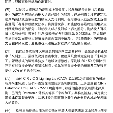
問題，與國家稅務總局作出商討。
(五) 就納稅人獲勝訴的反對或上訴個案，稅務局局長會按《稅務條
例》的規定向有關的納稅人退還已繳付的稅款，但法例條文沒有規定稅
務局局長須就該筆稅款向納稅人支付利息。假若納稅人就反對或上訴個
案遵照「有條件緩繳稅款令」購買儲稅券，而該儲稅券最終無須用來支
付獲緩繳稅款的部分，即納稅人成功反對或上訴的部分，則納稅人可根
據《稅務條例》獲支付利息(儲稅券的年利率現為 0.0433%)。正如我們
在過往多次回覆林大輝議員的書面質詢中解釋，《稅務條例》的有關條
文旨在保障稅收，避免納稅人濫用反對程序來拖延繳付稅款。
(六) 我們已多次就林大輝議員的質詢向立法會解釋，企業是否真正從
事「來料加工」業務取決於個案事實。稅務局只會就完全符合「來料加
工」營運模式的製造業務按「地域來源徵稅」原則以 50 : 50 分攤比例
評定有關香港企業的應課稅利潤，並為該等香港企業的機器及工業裝置
提供 50% 的折舊免稅額。
(八) 由於 CIR v C G Lighting Ltd (CACV 119/2010)這宗個案的司法
程序尚未完結，我們不適宜在現階段討論相關案情。上訴法庭在 CIR v
Datatronic Ltd (CACV 275/2008)案件中，根據個案事實及相關法律原
則，已否定 Datatronic 聲稱其從事「來料加工」業務的論點，裁定該公
司並非從事製造業務，其應課稅利潤實際上產生自出售從內地企業所購
入的貨物。
(十) 稅務局局長是由律政司委託的執業大律師代表出席由稅務上訴委