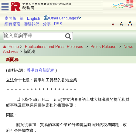
桌面版
簡
English
Other Languages
網頁指南
聯絡我們
分享
RSS
Home
>
Publications and Press Releases
>
Press Release
>
News
Archives
> 新聞稿
新聞稿
(資料來源 :
香港政府新聞網
)
立法會十七題：從事加工貿易的香港企業
＊＊＊＊＊＊＊＊＊＊＊＊＊＊＊＊＊＊
以下為今日(五月二十五日)在立法會會議上林大輝議員的提問和財
經事務及庫務局局長陳家強的書面答覆：
問題：
關於從事加工貿易的本港企業於升級轉型時面對的稅務問題，政
府可否告知本會：