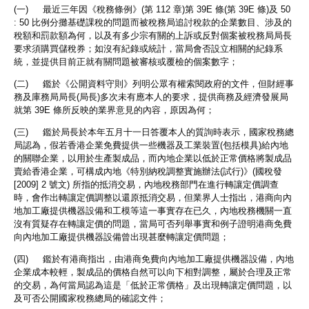
(一) 最近三年因《稅務條例》(第 112 章)第 39E 條(第 39E 條)及 50
: 50 比例分攤基礎課稅的問題而被稅務局追討稅款的企業數目、涉及的
稅額和罰款額為何，以及有多少宗有關的上訴或反對個案被稅務局局長
要求須購買儲稅券；如沒有紀錄或統計，當局會否設立相關的紀錄系
統，並提供目前正就有關問題被審核或覆檢的個案數字；
(二) 鑑於《公開資料守則》列明公眾有權索閱政府的文件，但財經事
務及庫務局局長(局長)多次未有應本人的要求，提供商務及經濟發展局
就第 39E 條所反映的業界意見的內容，原因為何；
(三) 鑑於局長於本年五月十一日答覆本人的質詢時表示，國家稅務總
局認為，假若香港企業免費提供一些機器及工業裝置(包括模具)給內地
的關聯企業，以用於生產製成品，而內地企業以低於正常價格將製成品
賣給香港企業，可構成內地《特別納稅調整實施辦法(試行)》(國稅發
[2009] 2 號文) 所指的抵消交易，內地稅務部門在進行轉讓定價調查
時，會作出轉讓定價調整以還原抵消交易，但業界人士指出，港商向內
地加工廠提供機器設備和工模等這一事實存在已久，內地稅務機關一直
沒有質疑存在轉讓定價的問題，當局可否列舉事實和例子證明港商免費
向內地加工廠提供機器設備曾出現甚麼轉讓定價問題；
(四) 鑑於有港商指出，由港商免費向內地加工廠提供機器設備，內地
企業成本較輕，製成品的價格自然可以向下相對調整，屬於合理及正常
的交易，為何當局認為這是「低於正常價格」及出現轉讓定價問題，以
及可否公開國家稅務總局的確認文件；