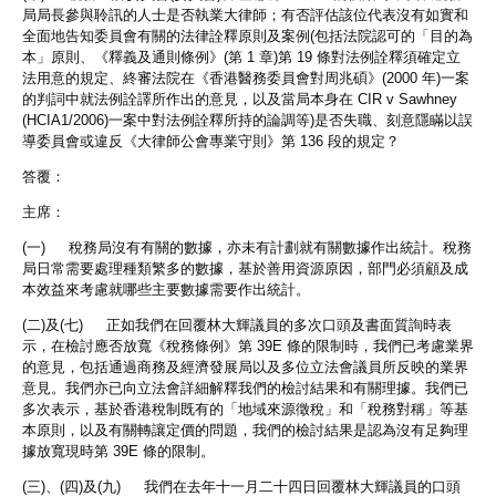
局局長參與聆訊的人士是否執業大律師；有否評估該位代表沒有如實和
全面地告知委員會有關的法律詮釋原則及案例(包括法院認可的「目的為
本」原則、《釋義及通則條例》(第 1 章)第 19 條對法例詮釋須確定立
法用意的規定、終審法院在《香港醫務委員會對周兆碩》(2000 年)一案
的判詞中就法例詮譯所作出的意見，以及當局本身在 CIR v Sawhney
(HCIA1/2006)一案中對法例詮釋所持的論調等)是否失職、刻意隱瞞以誤
導委員會或違反《大律師公會專業守則》第 136 段的規定？
答覆：
主席：
(一) 稅務局沒有有關的數據，亦未有計劃就有關數據作出統計。稅務
局日常需要處理種類繁多的數據，基於善用資源原因，部門必須顧及成
本效益來考慮就哪些主要數據需要作出統計。
(二)及(七) 正如我們在回覆林大輝議員的多次口頭及書面質詢時表
示，在檢討應否放寬《稅務條例》第 39E 條的限制時，我們已考慮業界
的意見，包括通過商務及經濟發展局以及多位立法會議員所反映的業界
意見。我們亦已向立法會詳細解釋我們的檢討結果和有關理據。我們已
多次表示，基於香港稅制既有的「地域來源徵稅」和「稅務對稱」等基
本原則，以及有關轉讓定價的問題，我們的檢討結果是認為沒有足夠理
據放寬現時第 39E 條的限制。
(三)、(四)及(九) 我們在去年十一月二十四日回覆林大輝議員的口頭