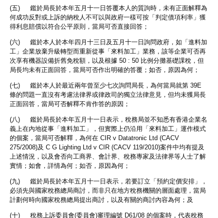
(五) 鑑於局長於本年五月十一日答覆本人的質詢時，未有正面解釋為
何成功反對或上訴的納稅人不可以與政府一樣可按「判定債項利率」獲
得利息賠償以符合公平原則，當局可否直接回答；
(六) 鑑於本人於本年四月十三日及五月十一日詢問政府，如「進料加
工」企業放棄升級轉型而重新從事「來料加工」業務，該等企業可否再
次享有機器設備折舊免稅額，以及根據 50 : 50 比例分攤基礎課稅，但
局長均未有正面回答，當局可否作出明確的答覆；如否，原因為何；
(七) 鑑於本人於最近兩年曾至少七次詢問局長，為何當局就第 39E
條的問題一直沒有考慮法律界或律政司的獨立法律意見，但均未獲局長
正面回答，當局可否解釋不肯作答的原因；
(八) 鑑於局長於本年五月十一日表示，稅務局並不知悉有香港企業名
義上在內地從事「進料加工」，但實際上仍沿用「來料加工」運作模式
的個案，當局可否解釋，為何在 CIR v Datatronic Ltd (CACV
275/2008)及 C G Lighting Ltd v CIR (CACV 119/2010)案件中均有提及
上述情況，以及會否向工商界、會計界、稅務專家及法律界等人士了解
實情；如會，詳情為何；如否，原因為何；
(九) 鑑於局長於本年五月十一日表示，若要訂立「預約定價安排」，
必須先與國家稅務總局商討，而非只在地方稅務機關的層面處理，當局
計劃何時向國家稅務總局提出商討，以及有關的商討內容為何；及
(十) 稅務上訴委員會(委員會)審理編號 D61/08 的個案時，代表稅務