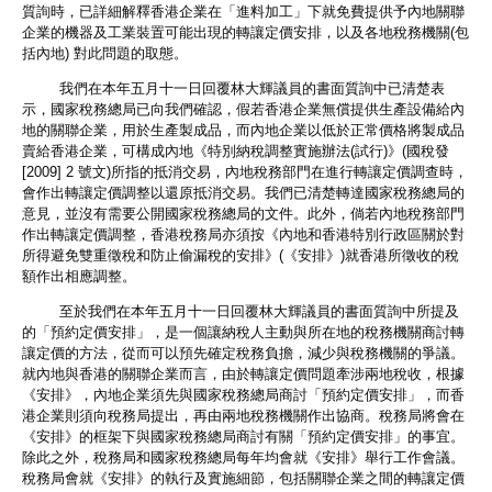
質詢時，已詳細解釋香港企業在「進料加工」下就免費提供予內地關聯
企業的機器及工業裝置可能出現的轉讓定價安排，以及各地稅務機關(包
括內地) 對此問題的取態。
我們在本年五月十一日回覆林大輝議員的書面質詢中已清楚表
示，國家稅務總局已向我們確認，假若香港企業無償提供生產設備給內
地的關聯企業，用於生產製成品，而內地企業以低於正常價格將製成品
賣給香港企業，可構成內地《特別納稅調整實施辦法(試行)》(國稅發
[2009] 2 號文)所指的抵消交易，內地稅務部門在進行轉讓定價調查時，
會作出轉讓定價調整以還原抵消交易。我們已清楚轉達國家稅務總局的
意見，並沒有需要公開國家稅務總局的文件。此外，倘若內地稅務部門
作出轉讓定價調整，香港稅務局亦須按《內地和香港特別行政區關於對
所得避免雙重徵稅和防止偷漏稅的安排》(《安排》)就香港所徵收的稅
額作出相應調整。
至於我們在本年五月十一日回覆林大輝議員的書面質詢中所提及
的「預約定價安排」，是一個讓納稅人主動與所在地的稅務機關商討轉
讓定價的方法，從而可以預先確定稅務負擔，減少與稅務機關的爭議。
就內地與香港的關聯企業而言，由於轉讓定價問題牽涉兩地稅收，根據
《安排》，內地企業須先與國家稅務總局商討「預約定價安排」，而香
港企業則須向稅務局提出，再由兩地稅務機關作出協商。稅務局將會在
《安排》的框架下與國家稅務總局商討有關「預約定價安排」的事宜。
除此之外，稅務局和國家稅務總局每年均會就《安排》舉行工作會議。
稅務局會就《安排》的執行及實施細節，包括關聯企業之間的轉讓定價