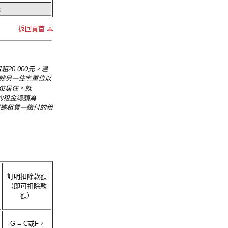
元
返回頁首
20,000元。温
們就另一住宅單位以
單位居住。就
付的租金總額為
除根據租賃一繳付的租
訂明扣除款額
（即可扣除款
額）
[G = C或F，