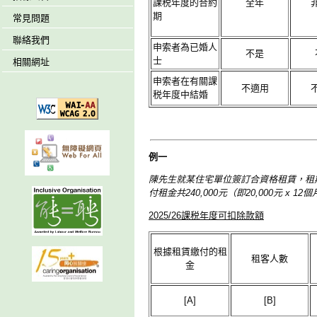
課税年度的合約
全年
期
常見問題
聯絡我們
申索者為已婚人
不是
士
相關網址
申索者在有關課
不適用
税年度中結婚
例一
陳先生就某住宅單位簽訂合資格租賃，租期為20
付租金共240,000元（即20,000元 x 12
2025/26課税年度可扣除款額
根據租賃繳付的租
租客人數
金
[A]
[B]