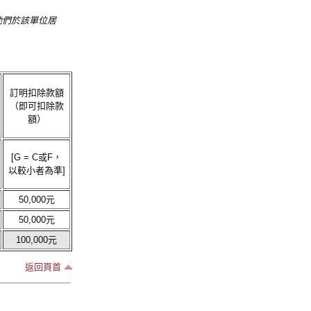
。他們於該單位居
訂明扣除款額
（即可扣除款
額）
[G = C或F，
以較小者為準]
50,000元
50,000元
100,000元
返回頁首