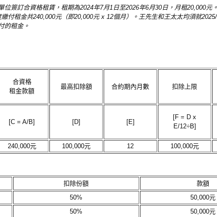
訂合資格租賃，租期為2024年7月1日至2026年6月30日，月租20,000
付租金共240,000元（即20,000元 x 12個月）。王先生和王太太均須就2025
付的租金。
合資格
最高扣除額
合約期內月數
扣除上限
租金款額
[F = D x
[C = A/B]
[D]
[E]
E/12÷B]
240,000元
100,000元
12
100,000元
扣除份額
款額
50%
50,000元
50%
50,000元