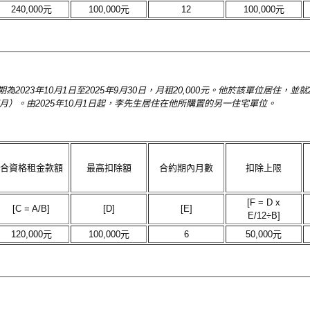
240,000元
100,000元
12
100,000元
23年10月1日至2025年9月30日，月租20,000元。他於該單位居住，並就20
 x 6個月）。由2025年10月1日起，李先生居住在他所購置的另一住宅單位。
合資格租金款額
最高扣除額
合約期內月數
扣除上限
[F = D x
[C = A/B]
[D]
[E]
E/12÷B]
120,000元
100,000元
6
50,000元