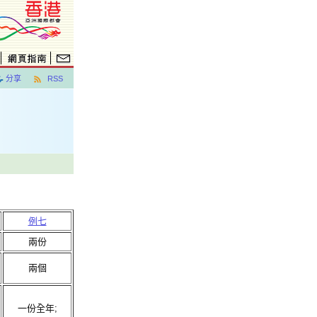
分享
RSS
例七
兩份
兩個
一份全年;