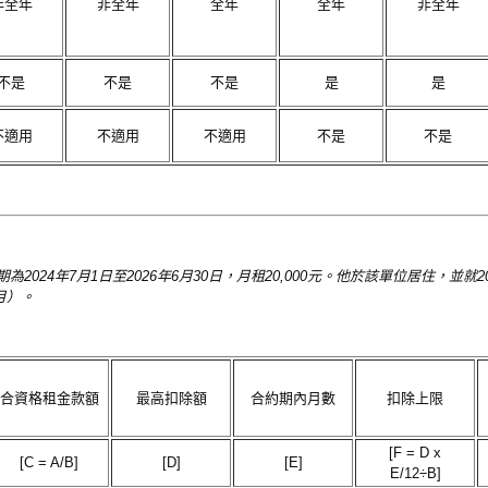
非全年
非全年
全年
全年
非全年
不是
不是
不是
是
是
不適用
不適用
不適用
不是
不是
24年7月1日至2026年6月30日，月租20,000元。他於該單位居住，並就20
個月）。
合資格租金款額
最高扣除額
合約期內月數
扣除上限
[F = D x
[C = A/B]
[D]
[E]
E/12÷B]