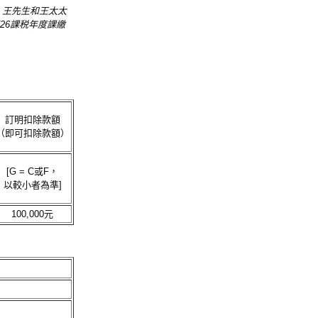
元。王先生和王太太
/26課税年度課繳
訂明扣除款額
（即可扣除款額）
[G = C或F，
以較小者為準]
100,000元