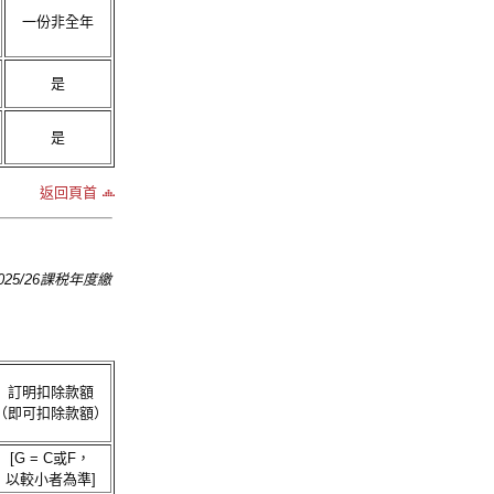
一份非全年
是
是
返回頁首
25/26課税年度繳
訂明扣除款額
（即可扣除款額）
[G = C或F，
以較小者為準]