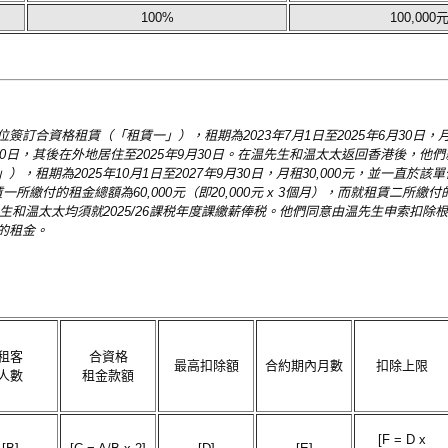
100%
100,000
合資格租賃（「租賃一」），租期為2023年7月1日至2025年6月30日，月租
30日，其後在外地居住至2025年9月30日。在温先生和温太太返回香港後，他
租期為2025年10月1日至2027年9月30日，月租30,000元，並一直於該
一所繳付的租金總額為60,000元（即20,000元 x 3個月），而就租賃二所繳
個月）。温先生和温太太均須就2025/26課税年度課繳薪俸税。他們同意由温先生申索扣
的租金。
租客
合資格
最高扣除額
合約期內月數
扣除上限
人數
租金款額
[F = D x