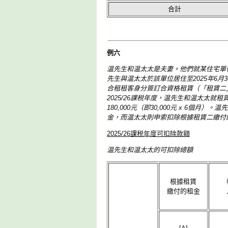
合計
例六
温先生和温太太是夫妻。他們就某住宅單位簽訂
先生與温太太於該單位居住至2025年6月
合租租客身分簽訂合資格租賃（「租賃二」），
2025/26課税年度，温先生和温太太就租賃
180,000元（即30,000元 x 6
金，而温太太則申索扣除根據租賃二繳付
2025/26課税年度可扣除款額
温先生和温太太的可扣除總額
根據租賃
繳付的租金