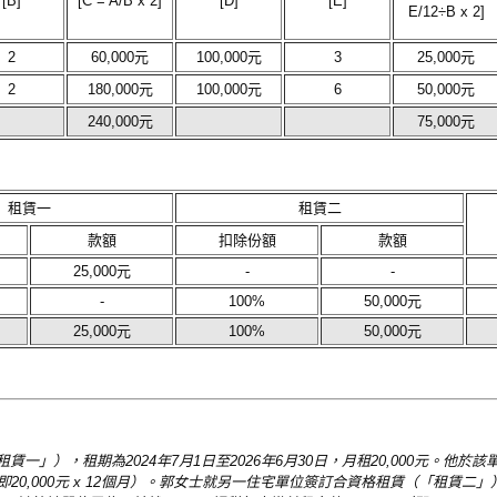
[B]
[C = A/B x 2]
[D]
[E]
E/12÷B x 2]
2
60,000元
100,000元
3
25,000元
2
180,000元
100,000元
6
50,000元
240,000元
75,000元
租賃一
租賃二
款額
扣除份額
款額
25,000元
-
-
-
100%
50,000元
25,000元
100%
50,000元
」），租期為2024年7月1日至2026年6月30日，月租20,000元。他於
0元（即20,000元 x 12個月）。郭女士就另一住宅單位簽訂合資格租賃（「租賃二」