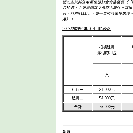
張先生就某住宅單位簽訂合資格租賃（「租賃一
月30日，之後搬回其父母家中居住。其後，
日，月租9,000元，並一直於該單位居住。就20
月）。
2025/26課税年度可扣除款額
根據租賃
繳付的租金
[A]
租賃一
21,000元
租賃二
54,000元
合計
75,000元
例四