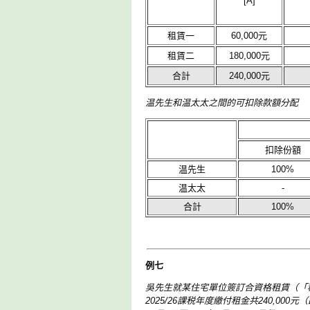
[A]
租賃一
60,000元
租賃二
180,000元
合計
240,000元
温先生和温太太之間的可扣除款額分配
扣除份額
温先生
100%
温太太
-
合計
100%
例七
吳先生就某住宅單位簽訂合資格租賃（「租賃一
2025/26課税年度繳付租金共240,00