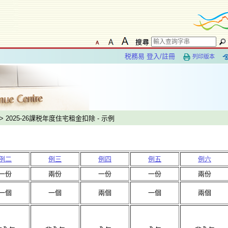
税務易 登入/註冊
列印版本
> 2025-26課税年度住宅租金扣除 - 示例
例二
例三
例四
例五
例六
一份
兩份
一份
一份
兩份
一個
一個
兩個
一個
兩個