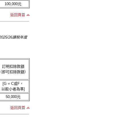
100,000元
返回頁首
25/26課税年度
訂明扣除款額
（即可扣除款額）
[G = C或F，
以較小者為準]
50,000元
返回頁首