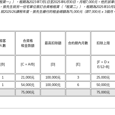
」），租期為2023年7月1日至2025年6月30日，月租7,000元。他於該單位
張先生就另一住宅單位簽訂合資格租賃（「租賃二」），租期為2025年10月1日至
25/26課税年度，張先生繳付的租金總額為75,000元（即7,000元 x 3個月 + 9
租客
合資格
最高扣除額
合約期內月數
扣除上限
人數
租金款額
[F = D x
[B]
[C = A/B]
[D]
[E]
E/12÷B]
1
21,000元
100,000元
3
25,000元
1
54,000元
100,000元
6
50,000元
75,000元
75,000元