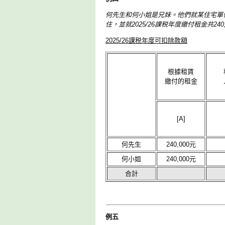
何先生和何小姐是兄妹。他們就某住宅單位簽訂
住，並就2025/26課税年度繳付租金共240,0
2025/26課税年度可扣除款額
根據租賃
繳付的租金
[A]
何先生
240,000元
何小姐
240,000元
合計
例五