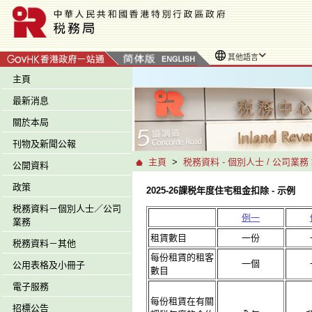
其他語言
主頁
最新消息
關於本局
刊物及新聞公報
主頁
>
税務資料 - 個別人士 / 公司業務
公開資料
政策
2025-26課税年度住宅租金扣除 - 示例
税務資料－個別人士／公司
例一
業務
租賃數目
一份
税務資料－其他
每份租賃的租客
一個
公用表格及小冊子
數目
電子服務
每份租賃在有關
招標公告