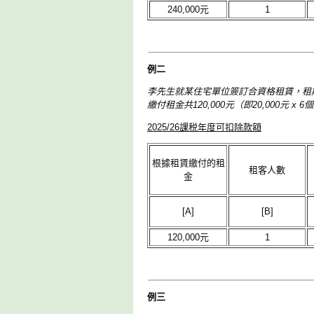
240,000元
1
例二
李先生就某住宅單位簽訂合資格租賃，租期為20
繳付租金共120,000元（即20,000元
2025/26課税年度可扣除款額
根據租賃繳付的租
租客人數
金
[A]
[B]
120,000元
1
例三