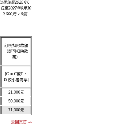
居住至2025年6
2027年9月30
,000元 x 6個
訂明扣除款額
（即可扣除款
額）
[G = C或F，
以較小者為準]
21,000元
50,000元
71,000元
返回頁首