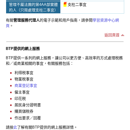
新
管理不屬法團的第4AA部實體
支柱二事宜
的人（只限處理支柱二事宜）
有關
管理服務代理人
的電子示範和用戶指南，請參閱
學習資源中心網
頁
。
返回頁首
BTP提供的網上服務
BTP提供一系列的網上服務，讓公司以更方便、高效率的方式處理税務
和／或商業相關的事宜，有關服務包括：
利得税事宜
物業税事宜
商業登記事宜
僱主事宜
印花税
居民身分證明書
購買儲税券
作出要求／回覆
請按
此
了解有關BTP提供的網上服務詳情。