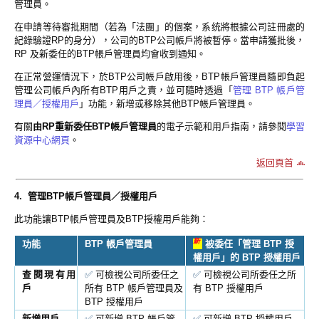
管理員。
在申請等待審批期間（若為「法團」的個案，系统將根據公司註冊處的
紀錄驗證RP的身分），公司的BTP公司帳戶將被暫停。當申請獲批後，
RP 及新委任的BTP帳戶管理員均會收到通知。
在正常營運情況下，於BTP公司帳戶啟用後，BTP帳戶管理員隨即負起
管理公司帳戶內所有BTP用戶之責，並可隨時透過「
管理 BTP 帳戶管
理員／授權用戶
」功能，新增或移除其他BTP帳戶管理員。
有關
由RP重新委任BTP帳戶管理員
的電子示範和用戶指南，請參閱
學習
資源中心網頁
。
返回頁首
4. 管理BTP帳戶管理員／授權用戶
此功能讓BTP帳戶管理員及BTP授權用戶能夠：
新
功能
BTP 帳戶管理員
被委任「管理 BTP 授
權用戶」的 BTP 授權用戶
查閱現有用
✅
可檢視公司所委任之
✅
可檢視公司所委任之所
戶
所有 BTP 帳戶管理員及
有 BTP 授權用戶
BTP 授權用戶
新增用戶
✅
可新增 BTP 帳戶管
✅
可新增 BTP 授權用戶