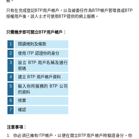
務。
只有在完成登記BTP用戶帳戶，以及被委任作為BTP帳戶管理員或BTP
授權用戶後，該人士才可使用BTP提供的網上服務。
只需幾步即可開立BTP用戶帳戶：
1
閱讀規則及條款
2
使用 ITP 認證你的身分
3
設立 BTP 用戶名稱及通行
密碼
4
建立 BTP 用戶帳戶資料
5
輸入你所服務的 BTP 公司
的資料
6
核實
7
確認
注意事項：
1.
你必須已擁有ITP帳戶，以便在開立BTP用戶帳戶時驗證身分。你