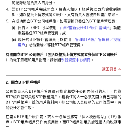
的紀錄驗證負責人的身分。
4.
當BTP公司帳戶完成開立，負責人和BTP帳戶管理員均會收到通
知。如以整批上傳方式開立帳戶，只有負責人會被告知開戶結果。
5.
在成功開立BTP公司帳戶後，如需更換已委任的BTP帳戶管理員：
(i)
負責人（RP）可以使用「
由RP重新委任BTP帳戶管理員
」功能
重新委任BTP帳戶管理員；或
(ii)
現任的BTP帳戶管理員可以使用「
管理BTP帳戶管理員／授權
用戶
」功能新增／移除BTP帳戶管理員。
有關
開立BTP 公司帳戶
（包括
以整批上傳方式開立多個BTP公司帳戶
）的電子示範和用戶指南，請參閱
學習資源中心網頁
。
返回頁首
2. 開立BTP用戶帳戶
公司負責人和BTP帳戶管理員可指定和委任公司內個别的人士，作為
BTP帳戶管理員或BTP授權用戶。獲委任的人士必須先開立自己專屬的
BTP用戶帳戶，並於用戶資料內，把公司加入其服務的公司清單中，有
關委任才會生效。
在開立BTP用戶帳戶前，該人士必須已擁有「個人税務網站」(ITP) 帳
戶。BTP用戶帳戶只作商業用途，而ITP帳戶則用於處理個人的税務事