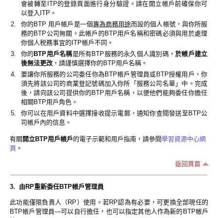
會被轉至ITP的登錄頁面進行身分驗證。請在開立帳戶前確保你可
以登入ITP。
2.
你的BTP 用戶帳戶是一個
專為商務用途
而設的個人帳號，與你所服
務的BTP公司無關。此帳戶的BTP用戶名稱和密碼必須與用於處理
你個人税務事宜的ITP帳戶不同。
3.
你的
BTP用戶名稱
是所有BTP服務的永久個人識別碼，
於帳戶建立
後無法更改
，請謹慎選擇你的BTP用戶名稱。
4.
要讓你所服務的公司委任你為BTP帳戶管理員或BTP授權用戶，你
須先將該公司的商業登記號碼加入你所「服務公司名單」中。完成
後，請向該公司提供你的BTP用戶名稱，以便他們能夠委任你擔任
相關BTP用戶角色。
5.
你可以在用戶資料中選擇接收提示電郵，通知你查閱發送至BTP公
司帳戶內的信息。
有關
開立BTP用戶帳戶
的電子示範和用戶指南，請參閱
學習資源中心網
頁
。
返回頁首
3. 由RP重新委任BTP帳戶管理員
此功能僅限負責人（RP）使用。若RP認為有必要，可更換全部現任的
BTP帳戶管理員—可以自行擔任，也可以指定其他人作為新的BTP帳戶