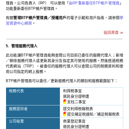
理員，公司負責人（RP） 可以使用「
由RP重新委任BTP帳戶管理員
」
功能重新委任BTP帳戶管理員。
有關
管理BTP帳戶管理員／授權用戶
的電子示範和用戶指南，請參閱
學
習資源中心網頁
。
返回頁首
5. 管理服務代理人
此功能讓BTP帳戶管理員能夠查閱公司目前已委任的服務代理人；新增
／移除服務代理人或更新其身分及指定其可使用的服務。然後透過税務
代表網站（TRP），被委任的服務代理人可以查閱公司的税務資料和使
用公司指定的網上服務。
BTP帳戶管理員可以委任／更新服務代理人的類别和服務範圍如下：
税務代表
利得税事宜
居民身分證明書
新
支柱二事宜
服務提供者
提交利得税報税表
新
提交補足税通知／補足税報税表
公司秘書
商業登記事宜
居民身分證明書