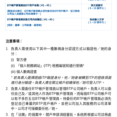
注意事項：
1.
負責人需使用以下其中一種數碼身分認證方式以驗證他／她的身
分：
(i)
智方便
(ii)
「個人税務網站」(ITP) 税務編號和通行密碼*
(iii)
個人數碼證書
* 若負責人選擇透過ITP驗證身分，他／她會被轉至ITP的登錄頁面
進行身分驗證。負責人應在開立帳戶前確保他／她可登入ITP。
2.
負責人需委任BTP帳戶管理員以管理BTP公司帳戶。負責人可以委
任自己及／或其他人作為BTP帳戶管理員，而每個BTP公司帳戶可
以有不多於五位BTP帳戶管理員。待委任的BTP帳戶管理員必須先
登記自己專屬的BTP用戶帳戶，並把公司加入其服務的公司清單
中，公司才可接續委任他／她。
3.
在「法團」的個案中，開戶申請須經審批。系统將根據公司註冊處