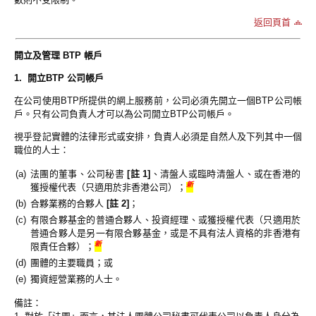
返回頁首
開立及管理 BTP 帳戶
1. 開立BTP 公司帳戶
在公司使用BTP所提供的網上服務前，公司必須先開立一個BTP公司帳
戶。只有公司負責人才可以為公司開立BTP公司帳戶。
視乎登記實體的法律形式或安排，負責人必須是自然人及下列其中一個
職位的人士：
(a)
法團的董事、公司秘書
[註 1]
、清盤人或臨時清盤人、或在香港的
新
獲授權代表（只適用於非香港公司）；
(b)
合夥業務的合夥人
[註 2]
；
(c)
有限合夥基金的普通合夥人、投資經理、或獲授權代表（只適用於
普通合夥人是另一有限合夥基金，或是不具有法人資格的非香港有
新
限責任合夥）；
(d)
團體的主要職員；或
(e)
獨資經營業務的人士。
備註：