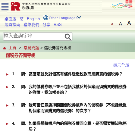
Other Languages
桌面版
簡
English
網頁指南
聯絡我們
分享
RSS
主頁
>
常見問題
> 儲税券答問專欄
儲税券答問專欄
顯示全部
1.
問:
甚麼是就反對個案有條件緩繳税款而須購買的儲税券？
2.
問:
我的儲税券帳戶並不包括我就反對個案而須購買的儲税券
的詳情。我怎樣查詢？
3.
問:
我可否任意選擇贖回儲税券帳戶內的儲税券（不包括就反
對個案而須購買的儲税券）的次序？
4.
問:
如果我想將帳戶內的儲税券贖回交税，是否需要通知税務
局？