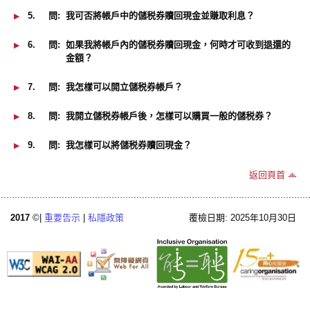
5.
問:
我可否將帳戶中的儲税券贖回現金並賺取利息？
6.
問:
如果我將帳戶內的儲税券贖回現金，何時才可收到退還的
金額？
7.
問:
我怎樣可以開立儲税券帳戶？
8.
問:
我開立儲税券帳戶後，怎樣可以購買一般的儲税券？
9.
問:
我怎樣可以將儲税券贖回現金？
返回頁首
2017
©|
重要告示
|
私隱政策
覆檢日期: 2025年10月30日