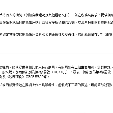
戶持有人的情況（例如自我證明及其他證明文件），並在税務局要求下提供相
旨在確保就任何財務帳戶進行該等程序所倚賴的證據，以及所採取的步驟的紀錄
夠確定其提交的財務帳戶資料報表的正確性及準確性。該紀錄須備存6年（由提
務機構、服務提供者和其他人進行處罰。有關罰則有三個主要類別，針對違規
來說，前兩個類別為第3級罰款（10,000元），最後一個類別為第3級罰款（10
）列於《税務條例》第80B至80F條。
或罔顧實情地在要項上作出具誤導性、虛假或不正確的陳述，可處第3級罰款（1