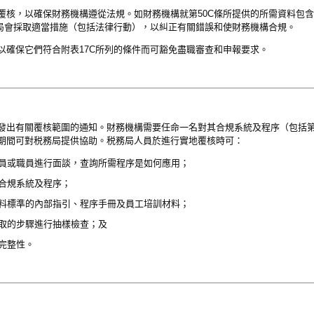
覆核，以確保財務機構遵從法規。如財務機構就第50C條所提供的所需資料包
務局會採取適當措施（包括法律行動），以糾正有關錯誤和使財務機構合規。
以確保它們符合附表17C所列的條件而可豁免盡職審查和申報要求。
發出有關覆核範圍的通知。財務機構需要任命一名對其合規系統及程序（包括第
期間可對税務局提供協助。税務局人員於進行實地覆核時可：
員或職員進行面談，查詢所需程序是如何應用；
合規系統及程序；
料標準的內部指引、程序手冊及員工培訓材料；
取的步驟進行抽樣檢查；及
完整性。