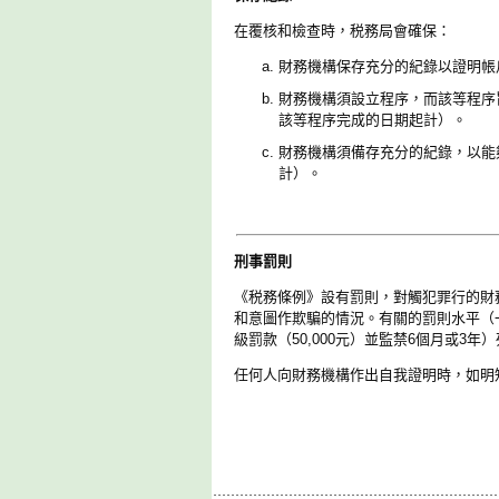
在覆核和檢查時，税務局會確保：
財務機構保存充分的紀錄以證明帳
財務機構須設立程序，而該等程序
該等程序完成的日期起計）。
財務機構須備存充分的紀錄，以能
計）。
刑事罰則
《税務條例》設有罰則，對觸犯罪行的財
和意圖作欺騙的情況。有關的罰則水平（一般
級罰款（50,000元）並監禁6個月或3年
任何人向財務機構作出自我證明時，如明知