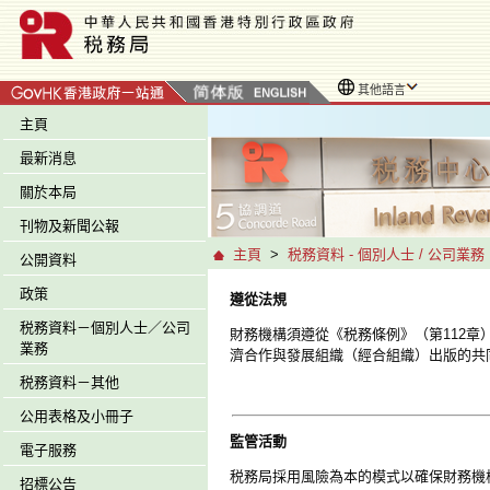
其他語言
主頁
最新消息
關於本局
刊物及新聞公報
主頁
>
税務資料 - 個別人士 / 公司業務
公開資料
政策
遵從法規
税務資料－個別人士／公司
財務機構須遵從《税務條例》（第112
業務
濟合作與發展組織（經合組織）出版的共
税務資料－其他
公用表格及小冊子
監管活動
電子服務
税務局採用風險為本的模式以確保財務機
招標公告