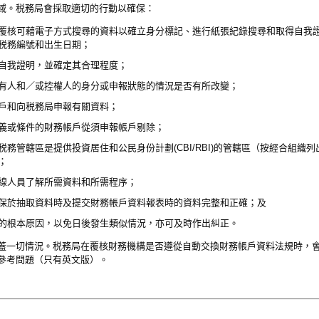
域。税務局會採取適切的行動以確保：
覆核可藉電子方式搜尋的資料以確立身分標記、進行紙張紀錄搜尋和取得自我
税務編號和出生日期；
自我證明，並確定其合理程度；
有人和／或控權人的身分或申報狀態的情況是否有所改變；
戶和向税務局申報有關資料；
義或條件的財務帳戶從須申報帳戶剔除；
務管轄區是提供投資居住和公民身份計劃(CBI/RBI)的管轄區（按經合組織
；
線人員了解所需資料和所需程序；
保於抽取資料時及提交財務帳戶資料報表時的資料完整和正確；及
的根本原因，以免日後發生類似情況，亦可及時作出糾正。
蓋一切情況。税務局在覆核財務機構是否遵從自動交換財務帳戶資料法規時，
參考問題（只有英文版）。