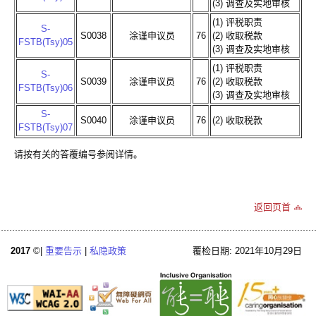
(3) 调查及实地审核
(1) 评税职责
S-
S0038
涂谨申议员
76
(2) 收取税款
FSTB(Tsy)05
(3) 调查及实地审核
(1) 评税职责
S-
S0039
涂谨申议员
76
(2) 收取税款
FSTB(Tsy)06
(3) 调查及实地审核
S-
S0040
涂谨申议员
76
(2) 收取税款
FSTB(Tsy)07
请按有关的答覆编号参阅详情。
返回页首
2017
©|
重要告示
|
私隐政策
覆检日期: 2021年10月29日