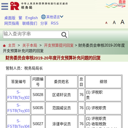
其他语言
桌面版
繁
English
网页指南
联络我们
分享
RSS
主页
>
关于本局
>
开支预算提问回复
> 财务委员会审核2019-20年度
开支预算补充问题的回复
财务委员会审核2019-20年度开支预算补充问题的回复
管制人员：税务局局长
问题编
总
答复编号
委员姓名
纲领
号
目
S-
(1) 评税职
S0028
区诺轩议员
76
FSTB(Tsy)02
责
S-
S0035
范国威议员
76
(1) 评税职责
FSTB(Tsy)03
(1) 评税职责
S-
S0027
涂谨申议员
76
(2) 收取税款
FSTB(Tsy)04