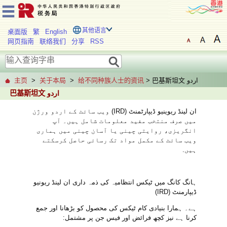
其他语言
桌面版
繁
English
网页指南
联络我们
分享
RSS
> 巴基斯坦文 اردو
给不同种族人士的资讯
>
关于本局
>
主页
巴基斯坦文 اردو
ان لینڈ ریوینیو ڈیپارٹمنٹ (IRD) ویب سائٹ کے اردو ورژن
میں صرف منتخب مفید معلومات شامل ہیں۔ آپ
انگریزی، روایتی چینی یا آسان چینی میں ہماری
ویب سائٹ کے مکمل مواد تک رسائی حاصل کرسکتے
ہیں.
ہانگ کانگ میں ٹیکس انتظامیہ کی ذمہ داری ان لینڈ ریونیو
ڈیپارمنٹ (IRD)
ہے۔ ہمارا بنیادی کام ٹیکس کی محصول کو بڑھانا اور جمع
کرنا ہے نیز کچھ فرائض اور فیس جن پر مشتمل: