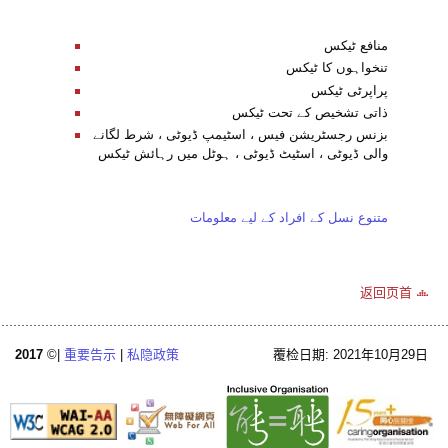
منافع ٹیکس
تنخواہوں کا ٹیکس
پراپرٹی ٹیکس
ذاتی تشخیص کے تحت ٹیکس
بزنس رجسٹریشن فیس ، اسٹیمپ ڈیوٹی ، شرط لگانے
والی ڈیوٹی ، اسٹیٹ ڈیوٹی ، ہوٹل میں رہائش ٹیکس
متنوع نسل کے افراد کے لیے معلومات
返回页首
2017
©|
重要告示
|
私隐政策
覆检日期: 2021年10月29日