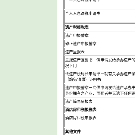
个人入息课税申请书
遗产税报税表
遗产申报誓章
修正遗产申报誓章
遗产呈报表
呈报遗产宣誓书－供申请发给承办遗产
况下用
致遗产税局长申请书－就有关承办遗产
｛豁免∕清缴｝证明书
遗产申报誓章－专供申请发给遗产承办
身份拥有之产业，而死者并无遗下任何
遗产简易呈报表
酒店房租税报税表
酒店房租税申报表
其他文件