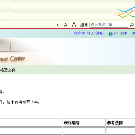
税务易 登入/注册
列印版本
表格及文件
件。
件，请不要再寄来正本。
表格编号
参考法例