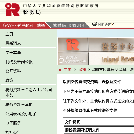
其他语言
主页
最新消息
关于本局
刊物及新闻公报
主页
>
政策
> 以图文传真递交资料、
公开资料
政策
以图文传真递交资料、表格及文件
税务资料－个别人士／公司
下列为不获本局接纳以传真方式传送的文
业务
除下列文件外，其他以传真方式递交的文
税务资料－其他
不获接纳以传真方式传送的文件
公用表格及小册子
文件说明
电子服务
报税表连同证明文件
招标公告