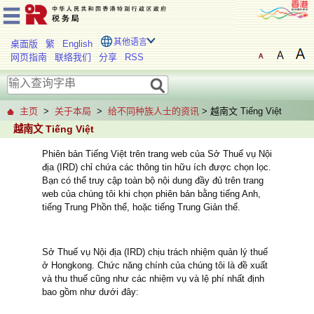
其他语言
桌面版
繁
English
网页指南
联络我们
分享
RSS
主页
>
关于本局
>
给不同种族人士的资讯
> 越南文 Tiếng Việt
越南文 Tiếng Việt
Phiên bản Tiếng Việt trên trang web của Sở Thuế vụ Nội
địa (IRD) chỉ chứa các thông tin hữu ích được chọn lọc.
Bạn có thể truy cập toàn bộ nội dung đầy đủ trên trang
web của chúng tôi khi chọn phiên bản bằng tiếng Anh,
tiếng Trung Phồn thể, hoặc tiếng Trung Giản thể.
Sở Thuế vụ Nội địa (IRD) chịu trách nhiệm quản lý thuế
ở Hongkong. Chức năng chính của chúng tôi là đề xuất
và thu thuế cũng như các nhiệm vụ và lệ phí nhất định
bao gồm như dưới đây: