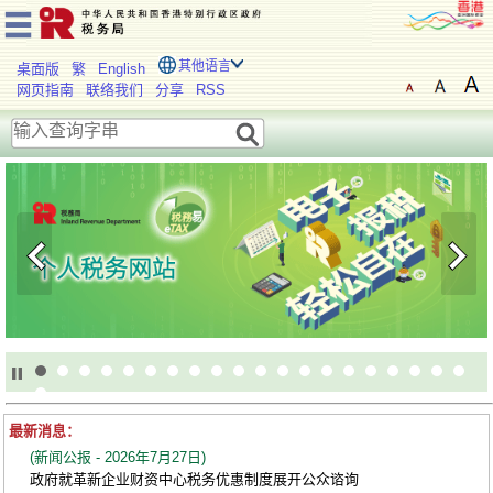
其他语言
桌面版
繁
English
网页指南
联络我们
分享
RSS
欢
迎
浏
览
税
务
局
网
站
最新消息：
(新闻公报 - 2026年7月27日)
政府就革新企业财资中心税务优惠制度展开公众谘询