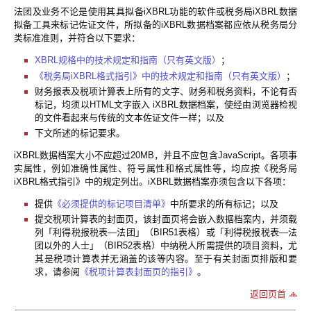
法团及业务不论是使用其具拟备iXBRL功能的软件或税务局iXBRL数据
拟备工具来标记佐证文件，所拟备的iXBRL数据档案都应依从税务局分
类标准准则，并符合以下要求：
XBRL规格中的技术规定和指南（只有英文版）
；
《税务局iXBRL格式指引》中的技术规定和指南（只有英文版）
；
财务报表及税项计算表上所有的文字、财务和税务资料，不论有否
标记，均须以HTML文字嵌入 iXBRL数据档案，使经由浏览器检视
的文件看起来与传统的文本佐证文件一样；以及
下文所述的标记要求。
iXBRL数据档案大小不应超过20MB，并且不应包含JavaScript。各项事
实属性，例如准确性属性、符号属性和格式属性等，均应按《税务局
iXBRL格式指引》中的规定列出。iXBRL数据档案亦须包含以下各项：
提供
《必须提供的标记项目清单》
中所要求的所有标记；以及
提交税项计算表的封面页，该封面页将会嵌入数据档案内，并须载
列「利得税报税表—法团」（BIR51表格）或「利得税报税表—法
团以外的人士」（BIR52表格）中纳税人所需提供的项目资料，尤
其是税项计算表并无涵盖的该等内容。至于有关封面页排版和要
求，请参阅
《税项计算表封面页的指引》
。
返回页首