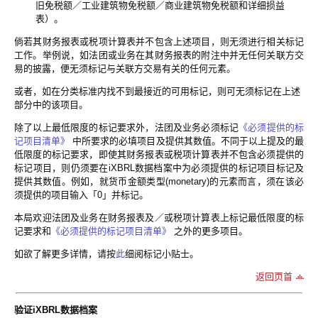
旧免税额／工业建筑物免税额／商业建筑物免税额和详细损益
表）。
倘若其财务报表或税项计算表并不包含上述项目，则无须进行相关标记
工作。举例说，如法团或业务在其财务报表的附注中并无任何关联方交
易的披露，便无须标记与关联方交易有关的任何元素。
或者，如在分类标准内找不到最接近的可用标记，则可无须标记在上述
部分中的该项目。
除了以上最低限度的标记要求外，法团及业务必须标记
《必须提供的标
记项目清单》
中所要求的必填项目及提供其数值。不同于以上提及的最
低限度的标记要求，即使其财务报表或税项计算表并不包含必须提供的
标记项目，则仍须要在iXBRL数据档案中为必须提供的标记项目标记及
提供其数值。例如，就货币金额类型(monetary)的元素而言，须在该必
须提供的项目输入「0」并标记。
本局欢迎法团及业务在财务报表及／或税项计算表上标记最低限度的标
记要求和
《必须提供的标记项目清单》
之外的更多项目。
如欲了解更多详情，请按
此
细阅标记小贴士。
返回页首
验证iXBRL数据档案