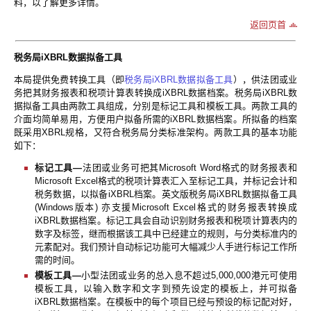
料，以了解更多详情。
返回页首
税务局iXBRL数据拟备工具
本局提供免费转换工具（即
税务局iXBRL数据拟备工具
），供法团或业
务把其财务报表和税项计算表转换成iXBRL数据档案。税务局iXBRL数
据拟备工具由两款工具组成，分别是标记工具和模板工具。两款工具的
介面均简单易用，方便用户拟备所需的iXBRL数据档案。所拟备的档案
既采用XBRL规格，又符合税务局分类标准架构。两款工具的基本功能
如下：
标记工具—
法团或业务可把其Microsoft Word格式的财务报表和
Microsoft Excel格式的税项计算表汇入至标记工具，并标记会计和
税务数据，以拟备iXBRL档案。英文版税务局iXBRL数据拟备工具
(Windows版本) 亦支援Microsoft Excel格式的财务报表转换成
iXBRL数据档案。标记工具会自动识别财务报表和税项计算表内的
数字及标签，继而根据该工具中已经建立的规则，与分类标准内的
元素配对。我们预计自动标记功能可大幅减少人手进行标记工作所
需的时间。
模板工具—
小型法团或业务的总入息不超过5,000,000港元可使用
模板工具，以输入数字和文字到预先设定的模板上，并可拟备
iXBRL数据档案。在模板中的每个项目已经与预设的标记配对好，