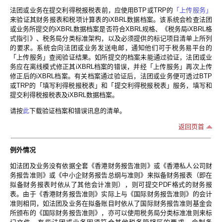
法团或业务在提交利得税报税表前，应使用BTP或TRP的
「上传服务」
来验证其财务报表和税项计算表的iXBRL数据档案。该系统会检查法团
或业务所提交的iXBRL数据档案是否符合XBRL规格、《税务局iXBRL格
式指引》、税务局分类标准架构，以及必须提供的标记项目清单上所列
的要求。系统会向法团或业务发送电邮，通知他们可于税务易平台的
「上传服务」查阅验证结果。如所提交的档案未能通过验证，法团或业
务应在离线模式修正其iXBRL档案的错误，并经「上传服务」再次上传
修正后的iXBRL档案。有关档案通过验证后，法团或业务便可透过BTP
或TRP的「填写利得税报税表」和「提交利得税报税表」服务，填写和
提交利得税报税表及iXBRL数据档案。
请按
此
下载验证档案和错误讯息的清单。
返回页首
例外情况
如法团及业务没有依据全套《香港财务报告准则》或《香港私人公司财
务报告准则》或《中小企财务报告总纲与准则》来拟备财务报表（即在
拟备财务报表时依从了其他会计准则），则可提交PDF格式的财务报
表。由于《香港财务报告准则》实际上与《国际财务报告准则》的会计
准则相同，如法团及业务在拟备账目时依从了国际财务报告准则基金会
所颁布的《国际财务报告准则》，亦可以使用税务局分类标准准则来标