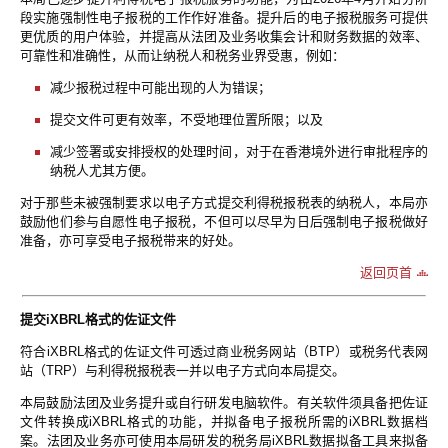
段实施强制性电子报税的工作作好准备。提升后的电子报税服务可提供
更优质的用户体验，并提高从法团及业务收集会计和财务数据的效率、
可靠性和准确性，从而让纳税人和税务业界受惠，例如：
减少报税过程中可能出现的人为错误；
提交文件可更有效率，不受地理位置所限；以及
减少签署或安排授权的处理时间，对于在香港境外进行审批程序的
纳税人尤其方便。
对于那些未被强制要求以电子方式提交利得税报税表的纳税人，本局亦
鼓励他们参与自愿性电子报税，不但可以尽早为日后强制电子报税做好
准备，亦可享受电子报税带来的好处。
返回页首
提交iXBRL格式的佐证文件
符合iXBRL格式的佐证文件可透过商业税务网站（BTP）或税务代表网
站（TRP）与利得税报税表一并以电子方式向本局提交。
本局鼓励法团及业务提升或自行研发电脑软件。有关软件须具备把佐证
文件转换成iXBRL格式的功能，并拟备电子报税所需的iXBRL数据档
案。法团及业务亦可使用本局研发的税务局iXBRL数据拟备工具来拟备