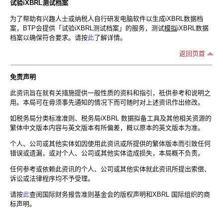
试验iXBRL测试档案
为了帮助有兴趣人士或纳税人自行研发电脑软件以生成iXBRL数据档
案，BTP会提供「试验iXBRL测试档案」的服务，测试
模拟
iXBRL数据
档案以确保符合要求。请按
此
了解详情。
返回页首
免责声明
此资讯旨在就有关措施提供一般性质的资料和指引，祗供参考和说明之
用。本局可在毋须事先通知的情况下而可随时对上述资讯作出修改。
如税务局分类标准准则、税务局iXBRL 数据拟备工具及其他相关资源的
繁体中文版本内容与英文版本有所偏差，概以原本的英文版本为准。
个人、公司或其他实体如因使用此资讯或所提供的繁体版本而引致任何
错误或遗漏，或对个人、公司或其他实体造成损失，本局概不负责。
任何参考或依赖此资讯的个人、公司或其他实体就此资讯所提出索偿、
诉讼或法律程序均不予受理。
请按
此
查阅国际财务报告准则基金会的版权声明和XBRL 国际组织的商
标声明。