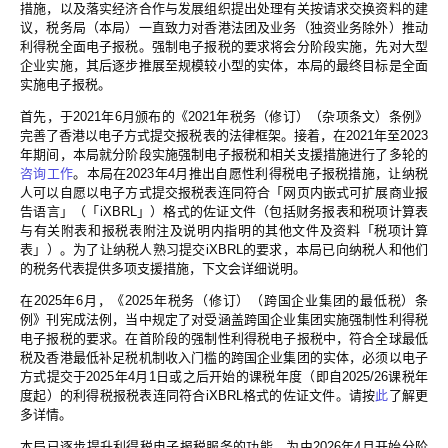
措施，以及落实经济合作与发展组织提出处理有关按请求交换资料的建
议，税务局（本局）一直致力对香港法团及业务（独资业务除外）推动
利得税全面电子报税。强制电子报税的要求将会分阶段实施，先对大型
企业实施，其后逐步推展至规模较小型的实体，本局的最终目标是全面
实施电子报税。
首先，于2021年6月颁布的《2021年税务（修订）（杂项条文）条例》
完善了香港以电子方式提交报税表的法律框架。接着，在2021年至2023
年期间，本局就分阶段实施强制电子报税和相关支援措施进行了多轮的
咨询工作
。本局在2023年4月推出自愿性利得税电子报税措施，让纳税
人可以自愿以电子方式提交报税表连同符合「网页内嵌式可扩展商业报
告语言」（「iXBRL」）格式的佐证文件（包括财务报表和税项计算表
与有关附表和报税表附注及说明内指明的其他文件及资料「税项计算
表」）。为了让纳税人熟习提交iXBRL的要求，本局已向纳税人和他们
的税务代表提供多项支援措施，下文会详细说明。
在2025年6月，《2025年税务（修订）（跨国企业集团的最低税）条
例》刊宪成法例，当中规定了对受涵盖跨国企业集团实施强制性利得税
电子报税的要求。在首阶段的强制性利得税电子报税中，符合全球最低
税及香港最低补足税机制收入门槛的跨国企业集团的实体，必须以电子
方式提交于2025年4月1日或之后开始的课税年度（即自2025/26课税年
度起）的利得税报税表连同符合iXBRL格式的佐证文件。请按
此
了解更
多详情。
本局已逐步提升利得税电子报税服务的功能，为由2026年4月开始分阶