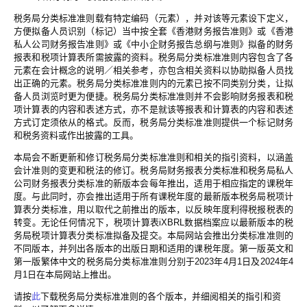
税务局分类标准准则载有特定编码（元素），并对该等元素设下定义，
方便拟备人员识别（标记）当中按全套《香港财务报告准则》或《香港
私人公司财务报告准则》或《中小企财务报告总纲与准则》拟备的财务
报表和税项计算表所需披露的资料。税务局分类标准准则内容包含了各
元素在会计概念的说明／相关参考，亦包含相关资料以协助拟备人员找
出正确的元素。税务局分类标准准则内的元素已按不同类别分类，让拟
备人员浏览时更为便捷。税务局分类标准准则并不会影响财务报表和税
项计算表的内容和表述方式，亦不是就该等报表和计算表的内容和表述
方式订定须依从的格式。反而，税务局分类标准准则提供一个标记财务
和税务资料或作出披露的工具。
本局会不断更新和修订税务局分类标准准则和相关的指引资料，以涵盖
会计准则的变更和税法的修订。税务局财务报表分类标准和税务局私人
公司财务报表分类标准的新版本会每年推出，适用于相应指定的课税年
度。与此同时，亦会推出适用于所有课税年度的最新版本税务局税项计
算表分类标准，用以取代之前推出的版本，以反映年度利得税报税表的
转变。无论任何情况下，税项计算表iXBRL数据档案应以最新版本的税
务局税项计算表分类标准拟备及提交。本局网站会推出分类标准准则的
不同版本，并列出各版本的出版日期和适用的课税年度。第一版英文和
第一版繁体中文的税务局分类标准准则分别于2023年4月1日及2024年4
月1日在本局网站上推出。
请按
此
下载税务局分类标准准则的各个版本，并细阅相关的指引和资