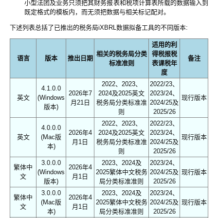
小型法团及业务只须把其财务报表和税项计算表所载的数据输入到
既定格式的模板内，而无须把数据与相关标记配对。
下述列表总括了已推出的税务局iXBRL数据拟备工具的不同版本:
适用的利
相关的税务局分类
得税报税
语言
版本
推出日期
备注
标准准则
表课税年
度
2022、2023、
2022/23、
4.1.0.0
2026年7
2024及2025英文
2023/24、
英文
(Windows
现行版本
月21日
税务局分类标准准
2024/25及
版本)
则
2025/26
2022、2023、
2022/23、
4.0.0.0
2026年4
2024及2025英文
2023/24、
英文
(Mac版
现行版本
月1日
税务局分类标准准
2024/25及
本)
则
2025/26
3.0.0.0
2023、2024及
2023/24、
繁体中
2026年4
(Windows
2025繁体中文税务
2024/25及
现行版本
文
月1日
版本)
局分类标准准则
2025/26
3.0.0.0
2023、2024及
2023/24、
繁体中
2026年4
(Mac版
2025繁体中文税务
2024/25及
现行版本
文
月1日
本)
局分类标准准则
2025/26