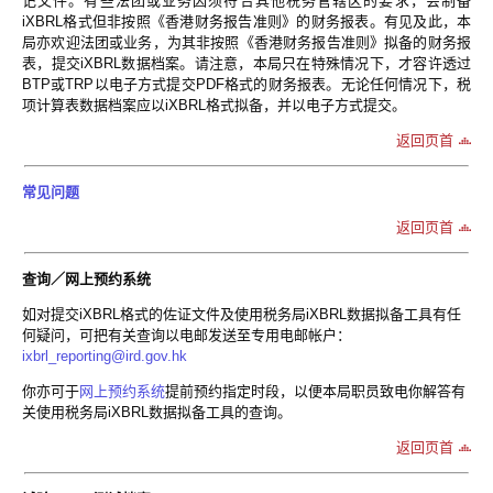
记文件。有些法团或业务因须符合其他税务管辖区的要求，会制备
iXBRL格式但非按照《香港财务报告准则》的财务报表。有见及此，本
局亦欢迎法团或业务，为其非按照《香港财务报告准则》拟备的财务报
表，提交iXBRL数据档案。请注意，本局只在特殊情况下，才容许透过
BTP或TRP以电子方式提交PDF格式的财务报表。无论任何情况下，税
项计算表数据档案应以iXBRL格式拟备，并以电子方式提交。
返回页首
常见问题
返回页首
查询／网上预约系统
如对提交iXBRL格式的佐证文件及使用税务局iXBRL数据拟备工具有任
何疑问，可把有关查询以电邮发送至专用电邮帐户：
ixbrl_reporting@ird.gov.hk
你亦可于
网上预约系统
提前预约指定时段，以便本局职员致电你解答有
关使用税务局iXBRL数据拟备工具的查询。
返回页首