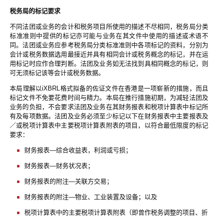
税务局的标记要求
不同法团或业务的会计和税务项目所使用的描述不尽相同，税务局分类
标准准则中提供的标记亦可能与业务在其文件中使用的描述或术语不
同。法团或业务应参考税务局分类标准准则中各项标记的资料，分别为
会计或税务数据选用最接近并具有相同会计或税务概念的标记，并在运
用标记时应作合理判断。法团及业务如无法找到具相同概念的标记，则
可无须标记该等会计或税务数据。
本局理解以iXBRL格式拟备的佐证文件在香港是一项崭新的措施，而且
标记文件不免要花费时间与精力。本局在推行措施初期，为减轻法团及
业务的负担，不会要求法团及业务在其财务报表和税项计算表中标记所
有及每项数据。法团及业务必须至少标记以下在财务报表中主要报表及
／或税项计算表中主要税项计算表附表的项目，以符合最低限度的标记
要求：
财务报表—综合收益表，利润或亏损；
财务报表—财务状况表；
财务报表的附注—关联方交易；
财务报表的附注—物业、工业装置及设备；以及
税项计算表中的主要税项计算表附表（即曾作税务调整的项目、折