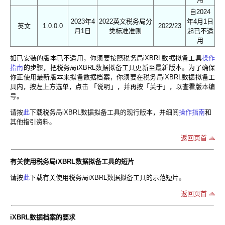
自2024
2023年4
2022英文税务局分
年4月1日
英文
1.0.0.0
2022/23
月1日
类标准准则
起已不适
用
如已安装的版本已不适用，你须要按照税务局iXBRL数据拟备工具
操作
指南
的步骤，把税务局iXBRL数据拟备工具更新至最新版本。为了确保
你正使用最新版本来拟备数据档案，你须要在税务局iXBRL数据拟备工
具内，按左上方选单，点击 「说明」，并再按「关于」，以查看版本编
号。
请按
此
下载税务局iXBRL数据拟备工具的现行版本，并细阅
操作指南
和
其他指引资料。
返回页首
有关使用税务局
iXBRL
数据拟备工具的短片
请按
此
下载有关使用税务局iXBRL数据拟备工具的示范短片。
返回页首
iXBRL数据档案的要求