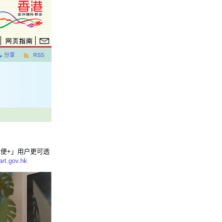
分享
RSS
方便+」用户更可透
rt.gov.hk