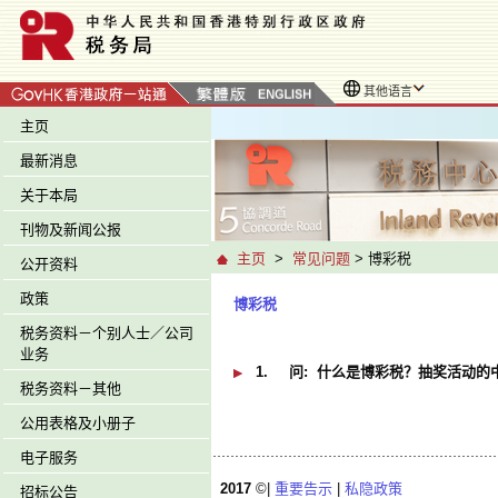
其他语言
主页
最新消息
关于本局
刊物及新闻公报
主页
>
常见问题
> 博彩税
公开资料
政策
博彩税
税务资料－个别人士／公司
业务
1.
问:
什么是博彩税？抽奖活动的
税务资料－其他
公用表格及小册子
电子服务
2017
©|
重要告示
|
私隐政策
招标公告