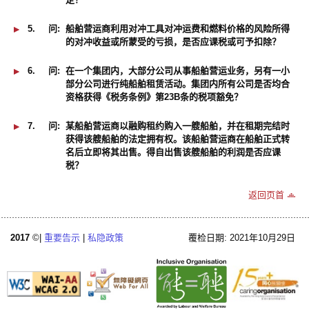
5.
问:
船舶营运商利用对冲工具对冲运费和燃料价格的风险所得
的对冲收益或所蒙受的亏损，是否应课税或可予扣除？
6.
问:
在一个集团内，大部分公司从事船舶营运业务，另有一小
部分公司进行纯船舶租赁活动。集团内所有公司是否均合
资格获得《税务条例》第23B条的税项豁免？
7.
问:
某船舶营运商以融购租约购入一艘船舶，并在租期完结时
获得该艘船舶的法定拥有权。该船舶营运商在船舶正式转
名后立即将其出售。得自出售该艘船舶的利润是否应课
税？
返回页首
2017
©|
重要告示
|
私隐政策
覆检日期: 2021年10月29日