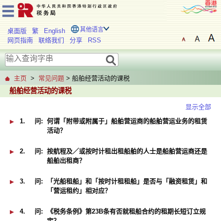
其他语言
桌面版
繁
English
网页指南
联络我们
分享
RSS
主页
>
常见问题
> 船舶经营活动的课税
船舶经营活动的课税
显示全部
1.
问:
何谓「附带或附属于」船舶营运商的船舶营运业务的租赁
活动？
2.
问:
按航程及／或按时计租出租船舶的人士是船舶营运商还是
船舶出租商？
3.
问:
「光船租船」和「按时计租租船」是否与「融资租赁」和
「营运租约」相对应？
4.
问:
《税务条例》第23B条有否就租船合约的租期长短订立规
定？