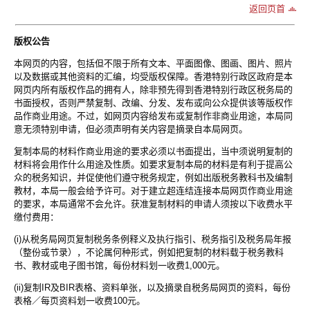
返回页首
版权公告
本网页的内容，包括但不限于所有文本、平面图像、图画、图片、照片
以及数据或其他资料的汇编，均受版权保障。香港特别行政区政府是本
网页内所有版权作品的拥有人，除非预先得到香港特别行政区税务局的
书面授权，否则严禁复制、改编、分发、发布或向公众提供该等版权作
品作商业用途。不过，如网页内容给发布或复制作非商业用途，本局同
意无须特别申请，但必须声明有关内容是摘录自本局网页。
复制本局的材料作商业用途的要求必须以书面提出，当中须说明复制的
材料将会用作什么用途及性质。如要求复制本局的材料是有利于提高公
众的税务知识，并促使他们遵守税务规定，例如出版税务教科书及编制
教材，本局一般会给予许可。对于建立超连结连接本局网页作商业用途
的要求，本局通常不会允许。获准复制材料的申请人须按以下收费水平
缴付费用：
(i)从税务局网页复制税务条例释义及执行指引、税务指引及税务局年报
（整份或节录），不论属何种形式，例如把复制的材料载于税务教科
书、教材或电子图书馆，每份材料划一收费1,000元。
(ii)复制IR及BIR表格、资料单张，以及摘录自税务局网页的资料，每份
表格／每页资料划一收费100元。