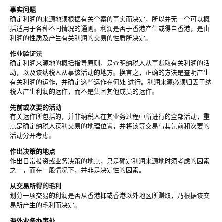
事实问题
确定利润的来源地须根据有关个案的事实而决定，所以并无一个可以概
括适用于各种不同情况的通则。利润是否于香港产生或得自香港，是由
利润的性质及产生有关利润的交易的性质所决定。
作业验证法
确定利润来源地的概括指导原则，是查明纳税人从事赚取有关利润的活
动，以及该纳税人从事该活动的地方。换言之，正确的方法是查明产生
有关利润的运作，并确定这些运作在何处 进行。利润来源必须归因于纳
税人产生利润的运作，而不是集团其他成员的运作。
先前或次要的活动
有关运作所包括的，并非纳税人在其业务过程中所进行的全部活动，重
点是确定纳税人获利交易的地理位置，并将该等交易与其先前和次要的
活动分开考虑。
作出决策的地点
作出日常投资或业务决策的地点，只是确定利润来源地时须考虑的因素
之一，而在一般情况下，并非是决定性的因素。
从交易所得的毛利
划分一项交易的利润是否从香港抑或香港以外地区所赚取，乃根据该交
易所产生的毛利而决定。
海外业务办事处