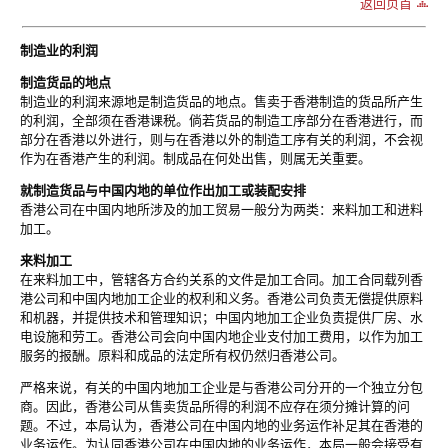
返回页首
制造业的利润
制造货品的地点
制造业的利润来源地是制造货品的地点。售卖于香港制造的货品所产生
的利润，全部须在香港课税。倘若货品的制造工序部分在香港进行，而
部分在香港以外进行，则与在香港以外的制造工序有关的利润，不会视
作为在香港产生的利润。制成品在何处出售，则属无关重要。
就制造货品与中国内地的单位作出加工或装配安排
香港公司在中国内地所涉及的加工贸易一般分为两类：来料加工和进料
加工。
来料加工
在来料加工中，管辖各方合约关系的文件是加工合同。加工合同载列香
港公司和中国内地加工企业的权利和义务。香港公司负责无偿提供原料
和机器，并提供技术和管理知识；中国内地加工企业负责提供厂房、水
电设施和劳工。香港公司会向中国内地企业支付加工费用，以作为加工
服务的报酬。原料和成品的法定所有权仍然归香港公司。
严格来说，有关的中国内地加工企业是与香港公司分开的一个独立分包
商。因此，香港公司从售卖货品所得的利润不应存在须分摊计算的问
题。不过，本局认为，香港公司在中国内地的业务运作补足其在香港的
业务运作。为认同香港公司在中国内地的业务运作，本局一般会接受有