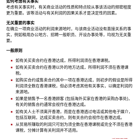
如何考虑有关事实
考虑有关事实时，有关商业活动的性质和特点较从事该活动的频密程度
更为重要。该等活动与有关利润的因果关系才是决定性的因素。
无关重要的事实
在确立一项商业活动的利润来源地时，与该商业活动没有直接关系的事
实，例如租用办公地方、招聘一般职员、开设办事处等，均视为无关重
要。
一般原则
如有关买卖合约在香港达成，所得利润须在香港课税。
如有关买卖合约在香港以外的地方达成，所得利润不须在香港课
税。
如购买合约或售卖合约其中一项在香港达成，则初步的假设是所得
利润须全数在香港课税，但必须考虑其他有关事实，以确定利润的
来源地。
如果是销售予一名香港顾客 (包括海外买家在香港的采购办事处)，
有关的销售合约通常会视作在香港达成。
如有关人士不须离开香港，而是在香港透过电话或其他电子媒介，
包括互联网，达成买卖合约，则有关合约会视作在香港达成。
从贸易所赚取的利润只可划为须全数在香港课税或完全不须在香港
课税，分摊计算有关利润并不适用。