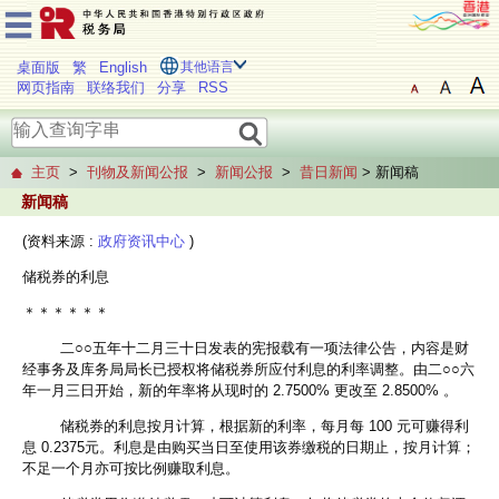
桌面版
繁
English
其他语言
网页指南
联络我们
分享
RSS
主页
>
刊物及新闻公报
>
新闻公报
>
昔日新闻
> 新闻稿
新闻稿
(资料来源 :
政府资讯中心
)
储税券的利息
＊＊＊＊＊＊
二○○五年十二月三十日发表的宪报载有一项法律公告，内容是财
经事务及库务局局长已授权将储税券所应付利息的利率调整。由二○○六
年一月三日开始，新的年率将从现时的 2.7500% 更改至 2.8500% 。
储税券的利息按月计算，根据新的利率，每月每 100 元可赚得利
息 0.2375元。利息是由购买当日至使用该券缴税的日期止，按月计算；
不足一个月亦可按比例赚取利息。