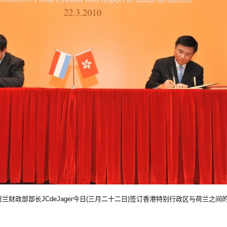
兰财政部部长JCdeJager今日(三月二十二日)签订香港特别行政区与荷兰之