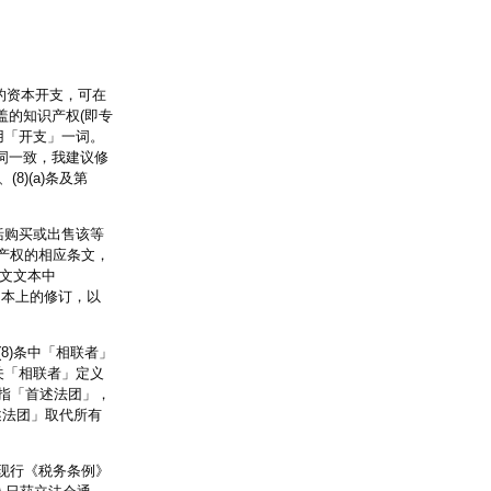
的资本开支，可在
盖的知识产权(即专
采用「开支」一词。
词一致，我建议修
8)(a)条及第
括购买或出售该等
识产权的相应条文，
英文文本中
出文本上的修订，以
8)条中「相联者」
有关「相联者」定义
是指「首述法团」，
述法团」取代所有
在现行《税务条例》