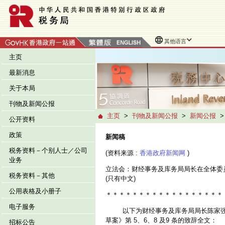
其他语言
主页
最新消息
关于本局
刊物及新闻公报
主页
>
刊物及新闻公报
>
新闻公报
公开资料
政策
新闻稿
税务资料－个别人士／公司
(资料来源 :
香港政府新闻网
)
业务
立法会：财经事务及库务局局长在全体委员会审议
税务资料－其他
(只有中文)
公用表格及小册子
＊＊＊＊＊＊＊＊＊＊＊＊＊＊＊＊＊＊
电子服务
以下为财经事务及库务局局长陈家强今日(十
草案》第 5、6、8 及9 条的致辞全文：
招标公告