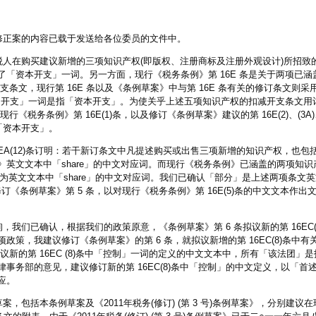
条。修正案的内容已载于发送给各位委员的文件中。
在购买建议新增的三项知识产权(即版权、注册商标及注册外观设计)所招致
「资本开支」一词。另一方面，现行《税务条例》第 16E 条是关于两项已涵
条文，现行第 16E 条以及《条例草案》中与第 16E 条有关的修订条文则
中「开支」一词是指「资本开支」。为使关乎上述五项知识产权的扣减开支条文用
行《税务条例》第 16E(1)条，以及修订《条例草案》建议的第 16E(2)、(3A)、(
为「资本开支」。
A(12)条订明：若干新订条文中凡提述购买或出售三项新增的知识产权，也包
英文文本中「share」的中文对应词。而现行《税务条例》已涵盖的两项知
」作为英文文本中「share」的中文对应词。我们已确认「部分」是上述两项条文
修订《条例草案》第 5 条，以对现行《税务条例》第 16E(5)条的中文文本作
已确认，根据我们的政策原意，《条例草案》第 6 条拟议新的第 16EC(
策，我建议修订《条例草案》的第 6 条，就拟议新增的第 16EC(8)条中
，拟议新的第 16EC (8)条中「控制」一词的定义的中文文本中，所有「该法团」
事务部的意见，建议修订新的第 16EC(8)条中「控制」的中文定义，以「首
应。
括本条例草案及《2011年税务(修订) (第 3 号)条例草案》，分别建议