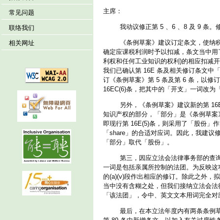
主席：
常见问题
我动议修正第 5 、6 、8 及 9 
联络我们
《条例草案》建议订定条文，使纳税人
相关网址
确定应课税利润时予以扣减，条文当中用了
利权和任何工业知识的权利)的相应扣减开支
我们已确认第 16E 条及相关修订条文
订《条例草案》第 5 条及第 6 条，以修订现
16EC(6)条，把其中的「开支」一词改
另外，《条例草案》建议新的第 16E
知识产权的部分，「部分」是《条例草案》
即现行第 16E(5)条，则采用了「股份
「share」的合适对应词。因此，我建议
「部分」取代「股份」。
第三，因应立法会法律事务部的查询，我们
一词是包括亲属所控制的法团。为反映这项政
的(a)(v)段作出相应的修订。除此之外
当中没有含糊之处，但我们接纳立法会法律
「该法团」，令中、英文文本用词完全对
最后，在本立法年度内有两条条例草案，包