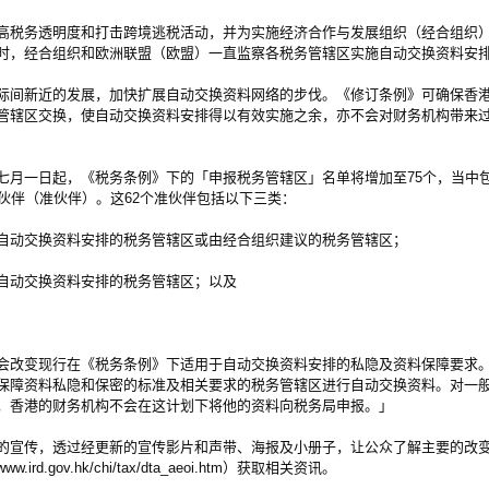
税务透明度和打击跨境逃税活动，并为实施经济合作与发展组织（经合组织）
时，经合组织和欧洲联盟（欧盟）一直监察各税务管辖区实施自动交换资料安
间新近的发展，加快扩展自动交换资料网络的步伐。《修订条例》可确保香港
管辖区交换，使自动交换资料安排得以有效实施之余，亦不会对财务机构带来
一日起，《税务条例》下的「申报税务管辖区」名单将增加至75个，当中包
伙伴（准伙伴）。这62个准伙伴包括以下三类：
自动交换资料安排的税务管辖区或由经合组织建议的税务管辖区；
自动交换资料安排的税务管辖区；以及
改变现行在《税务条例》下适用于自动交换资料安排的私隐及资料保障要求。
保障资料私隐和保密的标准及相关要求的税务管辖区进行自动交换资料。对一
，香港的财务机构不会在这计划下将他的资料向税务局申报。」
宣传，透过经更新的宣传影片和声带、海报及小册子，让公众了解主要的改变
gov.hk/chi/tax/dta_aeoi.htm）获取相关资讯。