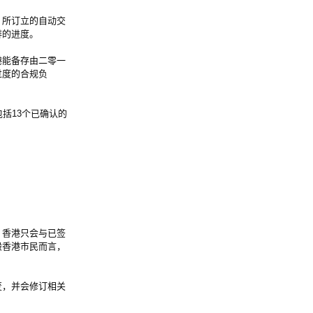
所订立的自动交
排的进度。
能备存由二零一
过度的合规负
括13个已确认的
香港只会与已签
般香港市民而言，
，并会修订相关