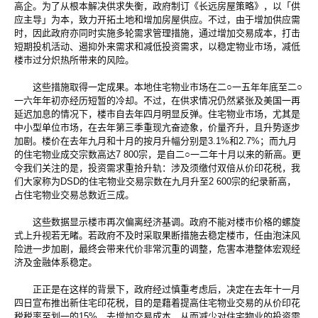
高企。为了从根本解决供求失衡，政府制订《长远房屋策略》，以「供
应主导」为本，致力开拓土地和增加房屋供应。不过，由于增加供应需
时，因此政府亦同时实施多轮需求管理措施，通过增加交易成本，打击
短期投机活动、遏抑外来需求和减低投资需求，以稳定物业市场，减低
楼市过分炽热所带来的风险。
这些措施取得一定成果。本地住宅物业市场在二○一五年年底至二○
一六年年初亦经历短暂的冷却。不过，在供求情况仍然紧张及美国一再
延迟加息的情况下，楼市自去年四月明显反弹。住宅物业市场，尤其是
中小型单位市场，在去年第三季重现亢奋迹象，价量齐升，且升势逐步
加剧。楼价在去年九月和十月的按月升幅分别是3.1%和2.7%；而九月
的住宅物业成交宗数高达7 800宗，是自二○一二年十月以来的新高。更
令我们关注的是，投资需求重拾升轨：涉及须缴付双倍从价印花税，我
们大家称为DSD的住宅物业交易宗数在九月升至2 600宗的纪录新高，
占住宅物业交易总数近三成。
这些数据显示楼市再次偏离经济基调。政府不能对楼市价格的螺旋
式上升视若无睹。若政府不及时采取果断措施去稳定楼市，任由泡沫风
险进一步加剧，最终会带来代价非常沉重的调整，危害本港整体宏观经
济及金融体系稳定。
正正是在这样的背景下，政府经过慎重考虑后，决定在去年十一月
四日宣布推出新住宅印花税，目的是藉着提高住宅物业交易的从价印花
税税率至划一的15%，去增加交易成本，从而减少对住宅物业的投资需