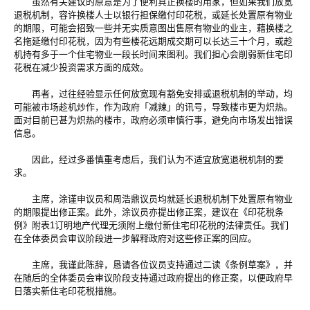
虽然有关建议的原意是为了便利真正换楼的用家，但如果我们放宽
退税机制，容许换楼人士以银行担保缴付印花税，或延长处置原有物业
的期限，可能会招致一些并无实质意图出售原有物业的业主，藉换楼之
名拖延缴付印花税，因为有些楼花远期成交期可以长达三十个月，或趁
机持有多于一个住宅物业一段长时间来图利。我们担心会削弱新住宅印
花税在减少投资需求方面的成效。
再者，过往经验显示任何放宽现有豁免安排或退税机制的举动，均
可能被市场趁机炒作，作为政府「减辣」的讯号，导致楼市更为炽热。
面对目前已甚为炽热的楼市，政府必须审慎行事，避免向市场发出错误
信息。
因此，经过多番慎重考虑后，我们认为不适宜放宽退税机制的要
求。
主席，涂谨申议员和周浩鼎议员均就延长退税机制下处置原有物业
的期限提出修正案。此外，涂议员亦提出修正案，建议在《印花税条
例》附表1订明地产代理无须附上缴付新住宅印花税的法律责任。我们
在全体委员会审议阶段进一步解释政府对这些修正案的回应。
主席，我谨此陈辞，恳请各位议员支持通过二读《条例草案》，并
在随后的全体委员会审议阶段支持通过政府提出的修正案，以便政府早
日落实新住宅印花税措施。