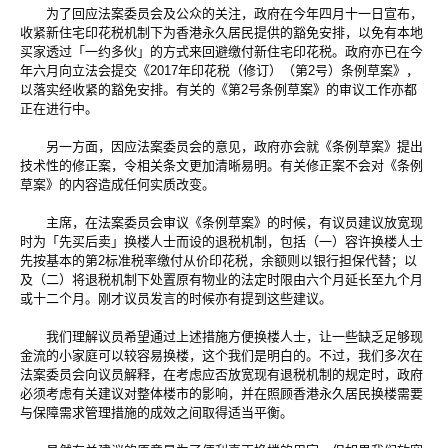
为了回应法案委员会及公众的关注，政府在今年四月十一日宣布，
收紧新住宅印花税机制下为香港永久居民提供的豁免安排，以免有本地
买家透过「一约多伙」的方式来回避缴付新住宅印花税。政府亦已在今
年六月向立法会提交《2017年印花税（修订）（第2号）条例草案》，
以落实经收紧的豁免安排。有关的《第2号条例草案》的审议工作亦都
正在进行中。
另一方面，因应法案委员会的意见，政府亦会就《条例草案》提出
技术性的修正案，令相关条文更加清晰易明。有关修正案不会对《条例
草案》的内容造成任何实质改变。
主席，在法案委员会审议《条例草案》的时候，有议员建议放宽现
时为「先买后卖」换楼人士而设的退税机制，包括（一）容许换楼人士
先按基本的第2标准税率缴付从价印花税，余额则以银行担保代替；以
及（二）将退税机制下处置原有物业的法定时限由六个月延长至九个月
或十二个月。刚才议员发言的时候亦有提到这些建议。
我们理解议员希望通过上述措施方便换楼人士，让一些缺乏足够现
金流的小家庭可以较容易换楼，这个我们是明白的。不过，我们多次在
法案委员会向议员解释，在考虑应否放宽现有退税机制的规定时，政府
必须考虑有关建议对整体楼市的影响，并在照顾香港永久居民换楼需要
与保障需求管理措施的成效之间取得适当平衡。