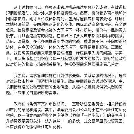
从上述数据可见，各项需求管理措施都达到预期的成效，有效遏抑
短期投机活动、减少外来需求和投资需求。然而，楼价受多项本地和外
围因素影响，刚才各位议员都提到，包括房屋供应和需求变化、环球和
本地经济前景、美国利率正常化的步伐、国际流动资金情况等。在全球
低息、信贷宽松及资金充裕的大环境下，楼市炽热，楼价与市民购买力
脱节，并非香港独有的问题，在世界上许多大城市都面对同样的挑战，
悉尼、温哥华、多伦多同样遇到类似的挑战。香港属于细小外向型的经
济体，在今天全球经济一体化的大环境下，更容易受到影响。正因如
此，我们确实有必要采取需求管理措施，纾缓供求失衡的问题。事实
上，国际货币基金组织在今年一月就香港所发表的报告，亦对特区政府
应对炽热的物业市场的相关措施，包括各项需求管理措施表示肯定。
我强调，需求管理措施在目前供求失衡、关系紧张的情况下，是应
对过热楼市其中一项适切有效措施。政府会继续致力透过各项短、中、
长期措施增加公私营房屋的土地供应，从根本长远解决供求失衡的问
题，回应市民自置居所的需求。
政府在《条例草案》审议期间，一直聆听法案委员会、相关持份者
和市民的意见和建议。其中，法案委员会和公众对于在推出新住宅印花
税后，以一份文书取得多个住宅单位（俗称「一约多伙」）的交易有上
升趋势表示强烈关注，认为这些「一约多伙」式交易明显具投资意图，
不应获得豁免缴付新住宅印花税。