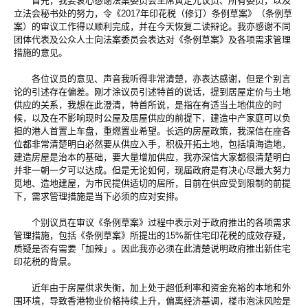
首先，我要衷心感谢法案委员会主席黄定光议员、所有委员，以及
立法会秘书处的努力，令《2017年印花税（修订）条例草案》（条例草
案）的审议工作得以顺利完成，并在今天恢复二读辩论。我亦感谢不同
团体代表及公众人士向法案委员会表达对《条例草案》及各项需求管理
措施的意见。
各位议员的意见、声音我听得非常清楚，亦表达感谢，但是个别言
论的引述存在偏差。刚才涂议员引述特首的说话，提到居屋定价与土地
供应的关系，我想在此澄清，特首所说，是指在有适当土地供应的时
候，以及在不影响现时公屋及居屋供应的前提下，建造中产家庭可以负
担的港人首置上车盘，重燃置业希望。长远的房屋政策，我深信在座各
位都非常清楚明白必然要从供应入手，积极开拓土地，包括填海造地，
建造房屋是治本的基础，要大量增加供应，我亦深信大家都很清楚明白
并非一朝一夕可以达成。但是无论如何，现届政府是有决心尽最大努力
觅地、造地建屋，为市民提供适切的居所，目前在供应受到限制的前提
下，需求管理措施是当下必须的应对安排。
个别议员在审议《条例草案》过程中表示对于政府推出的各项需求
管理措施，包括《条例草案》所提出的15%新住宅印花税的成效存疑，
质疑是否有需要「加辣」。因此我亦必须在此清楚说明政府推出新住宅
印花税的背景。
近年由于房屋供求失衡，加上处于超低利率和资金充裕的本地和外
围环境，导致香港物业价格持续上升，偏离经济基调，楼市泡沫风险是