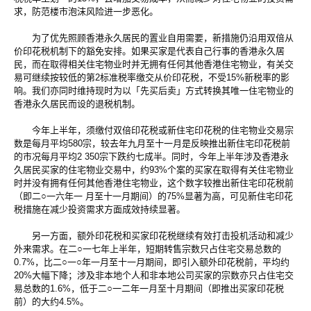
求，防范楼市泡沫风险进一步恶化。
为了优先照顾香港永久居民的置业自用需要，新措施仍沿用双倍从
价印花税机制下的豁免安排。如果买家是代表自己行事的香港永久居
民，而在取得相关住宅物业时并无拥有任何其他香港住宅物业，有关交
易可继续按较低的第2标准税率缴交从价印花税，不受15%新税率的影
响。我们亦同时维持现时为以「先买后卖」方式转换其唯一住宅物业的
香港永久居民而设的退税机制。
今年上半年，须缴付双倍印花税或新住宅印花税的住宅物业交易宗
数是每月平均580宗，较去年九月至十一月是反映推出新住宅印花税前
的市况每月平均2 350宗下跌约七成半。同时，今年上半年涉及香港永
久居民买家的住宅物业交易中，约93%个案的买家在取得有关住宅物业
时并没有拥有任何其他香港住宅物业，这个数字较推出新住宅印花税前
（即二○一六年一 月至十一月期间）的75%显著为高，可见新住宅印花
税措施在减少投资需求方面成效持续显著。
另一方面，额外印花税和买家印花税继续有效打击投机活动和减少
外来需求。在二○一七年上半年，短期转售宗数只占住宅交易总数的
0.7%，比二○一○年一月至十一月期间，即引入额外印花税前，平均约
20%大幅下降；涉及非本地个人和非本地公司买家的宗数亦只占住宅交
易总数的1.6%，低于二○一二年一月至十月期间（即推出买家印花税
前）的大约4.5%。