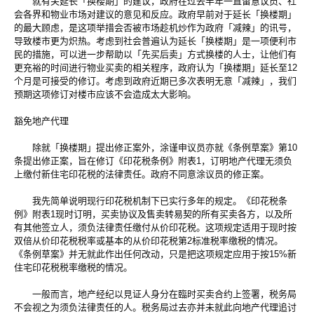
就有关延长「换楼期」的建议，政府在过去半年一直留意议员、社
会各界和物业市场对建议的意见和反应。政府早前对于延长「换楼期」
的最大顾虑，是这项举措会否被市场趁机炒作为政府「减辣」的讯号，
导致楼市更为炽热。考虑到社会普遍认为延长「换楼期」是一项便利市
民的措施，可以进一步帮助以「先买后卖」方式换楼的人士，让他们有
更充裕的时间进行物业买卖的相关程序，政府认为「换楼期」延长至12
个月是可接受的修订。考虑到政府近期已多次表明无意「减辣」，我们
预期这项修订对楼市应该不会造成太大影响。
豁免地产代理
除就「换楼期」提出修正案外，涂谨申议员亦就《条例草案》第10
条提出修正案，旨在修订《印花税条例》附表1，订明地产代理无须负
上缴付新住宅印花税的法律责任。政府不同意涂议员的修正案。
我先简单说明现行印花税机制下已实行多年的规定。《印花税条
例》附表1现时订明，买卖协议及售卖转易契的所有买卖各方，以及所
有其他签立人，须负法律责任缴付从价印花税。这项规定适用于现时按
双倍从价印花税税率或基本的从价印花税第2标准税率缴税的情况。
《条例草案》并无就此作出任何改动，只是把这项规定应用于按15%新
住宅印花税税率缴税的情况。
一般而言，地产经纪以見证人身分在臨时买卖合约上签署，税务局
不会视之为须负法律责任的人。税务局过去亦并未就此向地产代理追讨