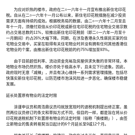
为应对炽热的楼市，政府在二○一六年十一月宣布推出新住宅印花
税。自从在二○一六年十一月公布以来，新住宅印花税措施在减少投资
需求方面有持续的成效。根据税务局的数据，由二○一六年十二月至去
年十一月，须缴付双倍从价印花税或新住宅印花税的住宅物业交易宗数
约占交易总数的11%，较推出新住宅印花税前（即二○一六年一月至十
一月期间）约占26%大幅下降。同期，在涉及香港永久性居民买家的住
宅物业交易中，买家在取得有关住宅物业时并没有拥有任何其他香港住
宅物业的个案，由推出新住宅印花税前的约75%增加至93%。
由于目前超低利率、流动资金充裕及房屋供求失衡的非常环境，本
地物业市场仍然炽热，楼价亦处于极高水平，且未见下行迹象。因此，
政府现时无意「减辣」，并且有决心维持一系列需求管理措施，包括尽
快落实新住宅印花税，以防范楼市泡沫风险进一步恶化，确保楼市稳健
发展。
延长处置原有物业的法定时限
涂谨申议员和周浩鼎议员均就放宽现时的退税机制提出修正案，虽
然两位议员修订的条文和草拟方式不同，但目的一样，都是旨在将从价
印花税退税机制下处置原有物业的法定时限（俗称「换楼期」），由签
立新物业的售卖转易契当日起计的6个月延长至9或12个月。