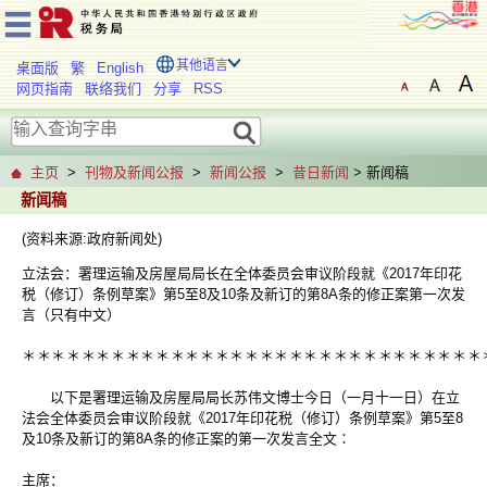
其他语言
桌面版
繁
English
网页指南
联络我们
分享
RSS
主页
>
刊物及新闻公报
>
新闻公报
>
昔日新闻
> 新闻稿
新闻稿
(资料来源:政府新闻处)
立法会：署理运输及房屋局局长在全体委员会审议阶段就《2017年印花
税（修订）条例草案》第5至8及10条及新订的第8A条的修正案第一次发
言（只有中文）
＊
＊
＊
＊
＊
＊
＊
＊
＊
＊
＊
＊
＊
＊
＊
＊
＊
＊
＊
＊
＊
＊
＊
＊
＊
＊
＊
＊
＊
＊
＊
以下是署理运输及房屋局局长苏伟文博士今日（一月十一日）在立
法会全体委员会审议阶段就《2017年印花税（修订）条例草案》第5至8
及10条及新订的第8A条的修正案的第一次发言全文∶
主席：