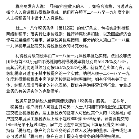
税务局发言人说：「赚取租金收入的人士，如符合资格，可透过选
择个人入息课税取得税款宽减。他们可在填写二○一八至一九年度个别
人士报税表时申请个人入息课税。」
就二○一八年税务条例（第112章）的修订条文，包括实施利得税
两级制税率；落实转让定价规则；推行特惠税务扣除，以及因应经济合
作与发展组织的要求，监察税务优惠措施，部分纳税人须由二○一八至
一九课税年度起提交利得税报税表的补充表格。
利得税两级制税率由二○一八至一九课税年度起实施，法团及非法
团业务首200万元应评税利润的利得税税率将分别降至8.25%及7.5%，
而其后的利润则继续分别按16.5%及15%征税。就有关连实体而言，两
级制税率只适用于其中被提名的一个实体。纳税人须于二○一八至一九
年度利得税报税表中声明是否按两级制税率课税；如有任何有关连实
体，纳税人须填写指定的补充表格，提供在香港经营任何行业、专业或
业务的有关连实体的完整清单。
税务局鼓励纳税人使用简便快捷的「税务易」服务。一如往年，
「税务易」帐户持有人可就由其与另一人士共同拥有的物业透过互联网
提交物业税报税表。雇主报税表的签署人可透过其个人的「税务易」帐
户提交年度雇主报税表及上载不超过800份IR56B纪录。若需要提交的
IR56B纪录不超过30份，雇主更可选择直接在网上填写及提交IR56B。
持有「税务易」帐户的合伙业务的首合伙人及法团的董事、秘书或经理
亦可透过其「税务易」帐户在网上提交有关业务的利得税报税表。