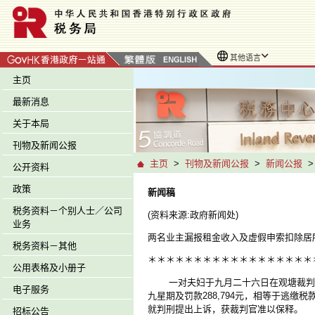
其他语言
主页
最新消息
关于本局
刊物及新闻公报
主页
>
刊物及新闻公报
>
新闻公报
公开资料
政策
新闻稿
税务资料－个别人士／公司
(资料来源:政府新闻处)
业务
两名业主漏报租金收入及虚假申索扣除居
税务资料－其他
＊＊＊＊＊＊＊＊＊＊＊＊＊＊＊＊＊＊
公用表格及小册子
一对夫妇于九月二十六日在观塘裁判法
电子服务
九星期及罚款288,794元，相等于逃缴税
就判刑提出上诉，获裁判官准以保释。
招标公告