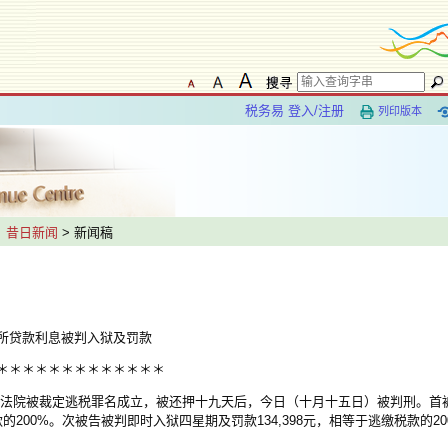
税务易 登入/注册
列印版本
>
昔日新闻
> 新闻稿
所贷款利息被判入狱及罚款
＊＊＊＊＊＊＊＊＊＊＊＊＊
院被裁定逃税罪名成立，被还押十九天后，今日（十月十五日）被判刑。首
款的200%。次被告被判即时入狱四星期及罚款134,398元，相等于逃缴税款的2