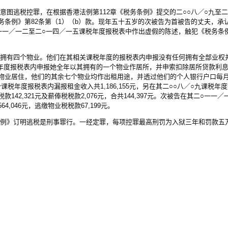
逃税控罪，在根据香港法例第112章《税务条例》提交的二○○八／○九至二
务条例》第82条第（1）（b）款。现年五十五岁的次被告为首被告的丈夫，承
一一／一二至二○一四／一五课税年度报税表中作出虚假的陈述，触犯《税务条例
有四个物业。他们在其相关课税年度的报税表内申报没有任何拥有全部业权
税年度报税表内申报她全年以其拥有的一个物业作居所，并申索扣除居所贷款利
物业居住，他们的其余七个物业均作出租用途，并透过他们的个人银行户口每
课税年度报税表内漏报租金收入共1,186,155元，另在其二○○八／○九课税年
款142,321元及薪俸税税款2,076元，合共144,397元。次被告在其二○一一
,046元，逃缴物业税税款67,199元。
》订明逃税是刑事罪行。一经定罪，每项控罪最高刑罚为入狱三年和罚款五