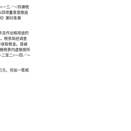
○一三／一四课税
认四项蓄意意图逃
》第82条第
并且作出租用途的
息。税务局经调查
月收取租金。首被
度报税表内虚报居所
／一二至二○一四／一
万元，另加一笔相