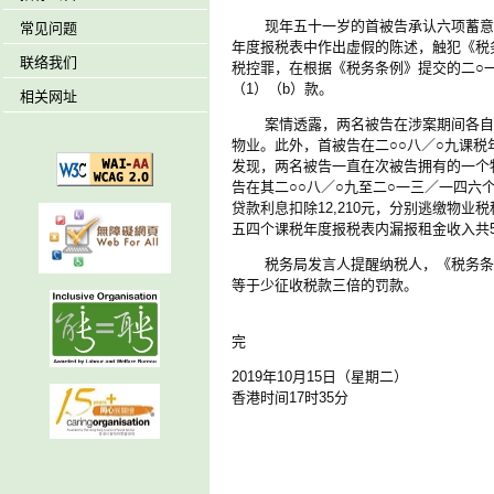
现年五十一岁的首被告承认六项蓄意意图
常见问题
年度报税表中作出虚假的陈述，触犯《税
联络我们
税控罪，在根据《税务条例》提交的二○
（1）（b）款。
相关网址
案情透露，两名被告在涉案期间各自拥
物业。此外，首被告在二○○八／○九课
发现，两名被告一直在次被告拥有的一个
告在其二○○八／○九至二○一三／一四六个
贷款利息扣除12,210元，分别逃缴物业税税
五四个课税年度报税表内漏报租金收入共564
税务局发言人提醒纳税人，《税务条例
等于少征收税款三倍的罚款。
完
2019年10月15日（星期二）
香港时间17时35分