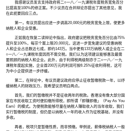
我感谢议员发言支持政府将二○一八／一九课税年度税务宽免百分
比提高至100%的修正案。不少议员在合并辩论亦提出了其他意见，我
在此扼要回应三点。
第一，有议员提出应进一步调高20,000元的税务宽免上限，使更多
纳税人和企业受惠。
正如我在恢复二读辩论中指出，政府建议把税务宽免百分比由75%
提升至100%，每宗个案上限20,000元，这进一步宽免建议的受惠纳税
人和企业占总数达七成，即约143万。当中更有133万纳税人或企业在二
○一八／一九课税年度因而不需交税。我们认为这项建议能够惠及最需
要照顾的纳税人和企业。此外，由于利得税两级制亦于二○一八／一九
课税年度起实施，企业首200万元的利润可按8.25%征收利得税，这可
为中小企提供进一步纾缓。
第二，在辩论中，有议员建议政府应停止征收暂缴税款一年，以纾
缓纳税人的财政压力，我希望议员明白两点。
首先，我们的暂缴税并不是征收两年的税款。香港没有像大部分国
家在市民收取工资时便扣缴所得税，即所谓「即赚即缴」（Pay As You
Earn）的模式。为使税款能够尽量在纳税人赚取收入的当年收取，我们
实行暂缴税的制度，但仍是以纳税人一年的收入作为征税基础，并没有
多收。
再者，税项只是暂缴性质，而非预缴。举例说，薪俸税纳税人一般