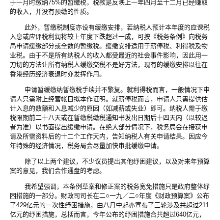
于一月时缴纳75%的暂缴税，税款是反映上一年四月至十二月已经赚取
的收入，并没有预缴的性质。
此外，暂缴税制度亦设有缓缴安排，若纳税人预计本年度的应课税
入息或应评税利润将较上年度下跌超过一成，可按《税务条例》向税务
局申请缓缴部分或全数的暂缴税。缓缴安排适用于薪俸税、利得税及物
业税。由于不是所有纳税人的收入都受最近的社会事件影响，因此用一
刀切的方法让所有纳税人缓缴交税不是好方法，现有的缓缴安排以往在
香港经历经济衰退时亦发挥作用。
申请暂缓缴纳暂缴税手续并不繁复。就利得税而言，一般情况下申
请人只需附上经营帐目拟本作证明。就薪俸税而言，申请人只需提供估
计入息的数额和入息减少的原因（如减薪或失业）即可。纳税人需于缴
税限期前二十八天或在暂缴税缴税通知书发出日期后十四天内（以较迟
者为准）以书面提出缓缴申请。在绝大部分情况下，税务局会在接获申
请及所需资料后的十二个工作天内，告知纳税人有关申请结果。因应今
年特殊的经济情况，税务局会尽量加快审批缓缴申请。
除了以上两个建议，不少议员提出其他纾困建议，以及对来年预算
案的意见，我们会作通盘的考虑。
我希望强调，本条例草案和修正案的税务宽免措施只是政府整体纾
困措施的一部分。财政司司长在二○一九／二○年度《财政预算案》公布
了429亿元的一次性纾困措施，由八月中起亦宣布了三轮涉及共超过211
亿元的纾困措施，总括而言，今年公布的纾困措施合共超过640亿元，