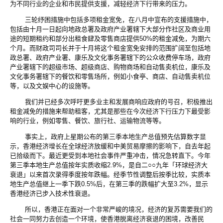
为不同行业的企业和市民提供支援，减轻经济下行带来的压力。
三轮纾困措施中包括多项租金宽免，在八月中宣布的支援措施中，
包括由十月一日起向地政总署及政府产业署辖下大部分作社区及商业用
途的短期租约和部分出租食肆及零售商店提供50%的租金减免，为期六
个月。而财政司司长并于十月将这个租金宽免安排的范围扩阔至包括地
政总署、政府产业署、康乐及文化事务署辖下的公众收费停车场，政府
产业署辖下的超级市场、超级商店、购物商场和自动售卖机位，康乐及
文化事务署辖下的餐饮和零售场所，例如小食亭、商店、自动售卖机位
等，以及文娱中心的设施等。
我们并已经多次呼吁更多业主和发展商响应政府的号召，积极推出
租金减免的措施来帮助租客，尤其是那些在今次经济下行压力下最受影
响的行业，例如零售、餐饮、旅行社、运输物流等等。
事实上，政府上星期公布的第三季本地生产总值预先估算数字显
示，香港经济增长在全球经济放缓和中美贸易摩擦的影响下，自去年起
已拾级而下。最近更受到本地社会事件严重冲击，情况急转直下。今年
第三季本地生产总值按年实质收缩2.9%，是自二○○九年「环球经济大
衰退」以来首次录得季度按年跌幅。经季节性调整后按季比较，实质本
地生产总值继上一季下跌0.5%后，在第三季的跌幅扩大至3.2%，显示
香港经济已步入技术性衰退。
所以，香港正在面对一个非常严峻的境况，经济的复苏需要我们的
社会一同努力去创造一个环境，使香港脱离经济衰退的困境，改善民