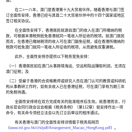
展。
在二○一八年，澳门是香港第十九大贸易伙伴。随着香港与澳门签
订全面性安排，香港已经与其首二十大贸易伙伴中的十四个国家或地区
签订相关协议。
在全面性安排下，香港居民就源自澳门的收入在澳门所缴纳的税
款，可根据本港税例抵免香港就同一笔收入所征收的税项。就澳门居民
而言，在香港已缴纳税项的收入可在澳门豁免征税，或在香港所缴纳的
税款可抵免澳门就同一笔收入所征收的税项，从而避免双重课税。
此外，全面性安排亦提供以下税务宽免安排：
（一）香港居民如在澳门从事跨境海运、空运和陆运赚取利润，无须在
澳门征税；及
（二）受雇于香港的合资格教师或研究人员在澳门认可的教育或科研机
构从事教研工作时，如有关收入已在香港征税，可在澳门享有为期三年
的免税待遇。
全面性安排将在双方完成有关的批准程序后生效。就香港而言，行
政长官会同行政会议会根据《税务条例》（第112章）就安排作出一项
命令，有关命令须经立法会以先订立后审议的程序通过。
有关香港与澳门的全面性安排详情载于税务局网页
（
www.ird.gov.hk/chi/pdf/Arrangement_Macao_HongKong.pdf
）。