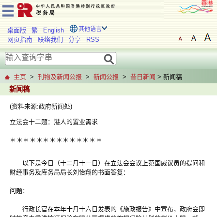
其他语言
桌面版
繁
English
网页指南
联络我们
分享
RSS
主页
>
刊物及新闻公报
>
新闻公报
>
昔日新闻
> 新闻稿
新闻稿
(资料来源:政府新闻处)
立法会十二题：港人的置业需求
＊
＊
＊
＊
＊
＊
＊
＊
＊
＊
＊
＊
＊
＊
以下是今日（十二月十一日）在立法会会议上范国威议员的提问和
财经事务及库务局局长刘怡翔的书面答复：
问题：
行政长官在本年十月十六日发表的《施政报告》中宣布，政府会即