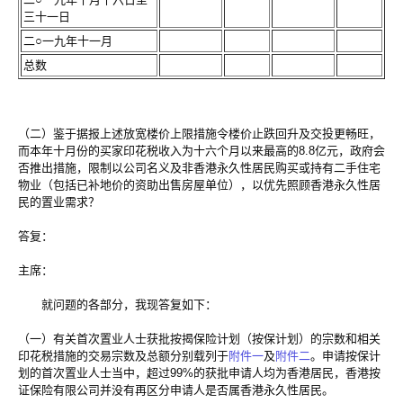
三十一日
二○一九年十一月
总数
（二）鉴于据报上述放宽楼价上限措施令楼价止跌回升及交投更畅旺，
而本年十月份的买家印花税收入为十六个月以来最高的8.8亿元，政府会
否推出措施，限制以公司名义及非香港永久性居民购买或持有二手住宅
物业（包括已补地价的资助出售房屋单位），以优先照顾香港永久性居
民的置业需求？
答复：
主席：
就问题的各部分，我现答复如下：
（一）有关首次置业人士获批按揭保险计划（按保计划）的宗数和相关
印花税措施的交易宗数及总额分别载列于
附件一
及
附件二
。申请按保计
划的首次置业人士当中，超过99%的获批申请人均为香港居民，香港按
证保险有限公司并没有再区分申请人是否属香港永久性居民。