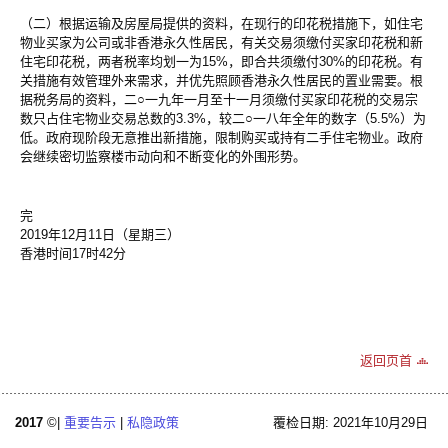
（二）根据运输及房屋局提供的资料，在现行的印花税措施下，如住宅
物业买家为公司或非香港永久性居民，有关交易须缴付买家印花税和新
住宅印花税，两者税率均划一为15%，即合共须缴付30%的印花税。有
关措施有效管理外来需求，并优先照顾香港永久性居民的置业需要。根
据税务局的资料，二○一九年一月至十一月须缴付买家印花税的交易宗
数只占住宅物业交易总数的3.3%，较二○一八年全年的数字（5.5%）为
低。政府现阶段无意推出新措施，限制购买或持有二手住宅物业。政府
会继续密切监察楼市动向和不断变化的外围形势。
完
2019年12月11日（星期三）
香港时间17时42分
返回页首
2017
©|
重要告示
|
私隐政策
覆检日期: 2021年10月29日