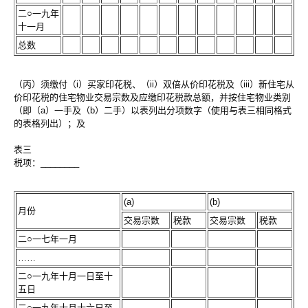
二○一九年
十一月
总数
（丙）须缴付（i）买家印花税、（ii）双倍从价印花税及（iii）新住宅从
价印花税的住宅物业交易宗数及应缴印花税款总额，并按住宅物业类别
（即（a）一手及（b）二手）以表列出分项数字（使用与表三相同格式
的表格列出）；及
表三
税项：________
(a)
(b)
月份
交易宗数
税款
交易宗数
税款
二○一七年一月
……
二○一九年十月一日至十
五日
二○一九年十月十六日至