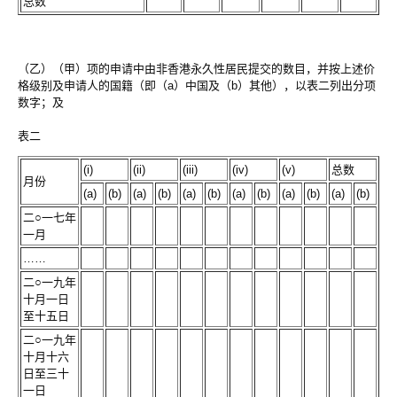
总数
（乙）（甲）项的申请中由非香港永久性居民提交的数目，并按上述价
格级别及申请人的国籍（即（a）中国及（b）其他），以表二列出分项
数字；及
表二
(i)
(ii)
(iii)
(iv)
(v)
总数
月份
(a)
(b)
(a)
(b)
(a)
(b)
(a)
(b)
(a)
(b)
(a)
(b)
二○一七年
一月
……
二○一九年
十月一日
至十五日
二○一九年
十月十六
日至三十
一日