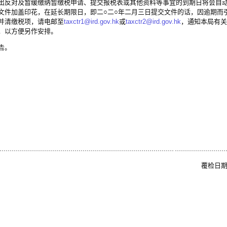
反对及暂缓缴纳暂缴税申请、提交报税表或其他资料等事宜的到期日将会自
文件加盖印花，在延长期限日，即
二○二○
年二月三日提交文件的话，因逾期而
并清缴税项，请电邮至
taxctr1@ird.gov.hk
或
taxctr2@ird.gov.hk
，通知本局有关
，以方便另作安排。
告。
覆检日期: 