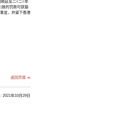
动顺延至
二○二○
年
引致的罚款可获豁
事宜，并留下香港
返回页首
2021年10月29日