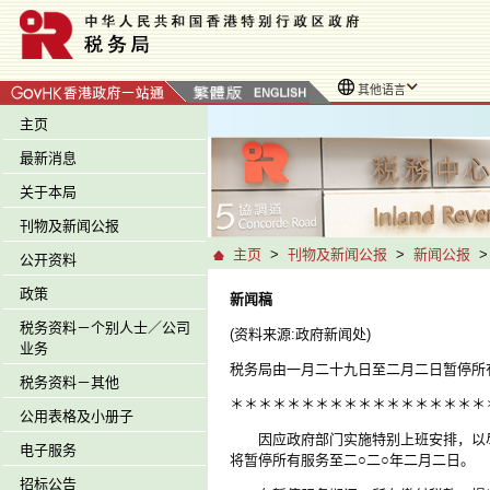
其他语言
主页
最新消息
关于本局
刊物及新闻公报
主页
>
刊物及新闻公报
>
新闻公报
公开资料
政策
新闻稿
税务资料－个别人士／公司
(资料来源:政府新闻处)
业务
税务局由一月二十九日至二月二日暂停所
税务资料－其他
＊＊＊＊＊＊＊＊＊＊＊＊＊＊＊＊＊＊
公用表格及小册子
因应政府部门实施特别上班安排，以尽
电子服务
将暂停所有服务至
二○二○
年二月二日。
招标公告