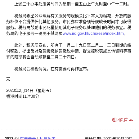
上述三个办事处服务时间为星期一至五由上午九时至中午十二时。
税务局希望公众理解有关服务的规模会比平常大为缩减，开放的服
务柜位不会提供任何其他服务。市民亦应准备须等候较长时间才可获得
服务。税务局鼓励市民尽量使用其电子服务以处理他们的税务事宜。税
务局的电子服务一览见于其网页
www.ird.gov.hk/chs/ese/index.htm
。
此外，税务局宣布，所有于一月二十九日至二月二十三日到期的缴
付税款、提出反对及暂缓缴纳暂缴税申请、提交报税表或其他资料等事
宜的限期将会自动顺延至二月二十四日。
税务局会检视情况，在有需要时再作宣布。
完
2020年2月14日（星期五）
香港时间11时00分
返回页首
2017
©|
重要告示
|
私隐政策
覆检日期: 2021年10月29日