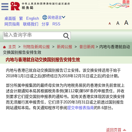
其他语言
桌面版
繁
English
网页指南
联络我们
分享
RSS
主页
>
刊物及新闻公报
>
新闻公报
>
昔日新闻
> 内地与香港就自动
交换国别报告安排生效
内地与香港就自动交换国别报告安排生效
内地与香港已就自动交换国别报告订立安排。该交换安排适用于始于
2018年1月1日或之后(即终结日为2018年12月31日或之后)的会计期。
部分所属申报集团的最终母实体为内地税务居民的香港实体先前曾就上
述会计期通知本局其根据税务条例(第112章)第58F条的申报责任，并收
到要求它们提交国别申报表的通知书。如有关香港实体现因该交换安排
而无须履行其申报责任，它们须于2020年3月31日或之前透过国别报告
网站通知本局。有关通知程序可参阅
提交申报表指南
的B.6部分。
返回页首