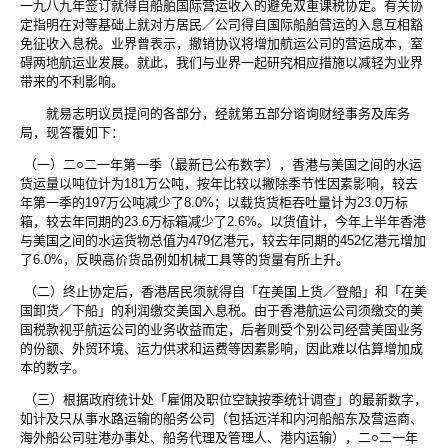
一九八九年签订就得自船舶国际营运收入的避免双重课税协定。有关协
定指明在对等基础上就对方居民／公司得自国际船舶营运的入息互相豁
免征收入息税。业界曾表示，撤销协议将增加航运公司的营运成本，窒
碍两地航运业发展。就此，我们与业界一起研究相应措施以减轻为业界
带来的不利影响。
就易志明议员提问的各部分，经就第五部分谘询财经事务及库务
局，现答覆如下：
（一）二○二一年第一季（最新已公布数字），香港与美国之间的水运
货运量以吨位计为181万公吨，按年比较以撇除季节性因素影响，较去
年第一季的197万公吨减少了8.0%；以载货货柜吞吐量计为23.0万标
箱，较去年同期的23.6万标箱减少了2.6%。以货值计，今年上半年香港
与美国之间的水运货物总值为479亿港元，较去年同期的452亿港元增加
了6.0%，反映高价货品例如机械工具等的货量有所上升。
（二）终止协定后，香港居民须就得自「在美国上货／登船」和「在美
国卸货／下船」的利润缴交美国入息税。由于香港航运公司须缴交的美
国税款视乎航运公司的业务收益而定，后者则受个别公司经营美国业务
的份额、外贸环境、运力供求和运费等因素影响，因此难以估算增加成
本的数字。
（三）根据政府统计处「雇佣及职位空缺按季统计调查」的最新数字，
如计及只从事水路运输的船务公司（包括远洋和内河船船东及营运商、
海外船公司驻港办事处、船务代理及管理人、港内运输），二○二一年