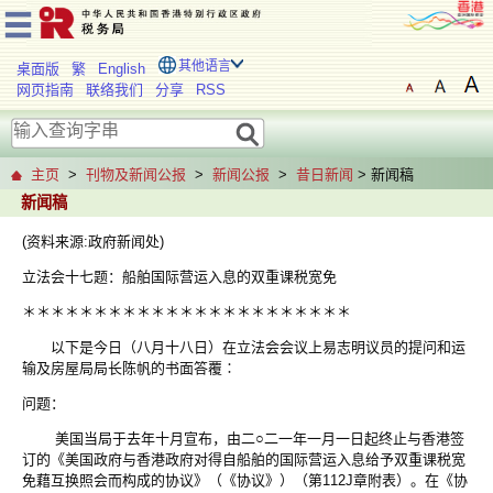
其他语言
桌面版
繁
English
网页指南
联络我们
分享
RSS
主页
>
刊物及新闻公报
>
新闻公报
>
昔日新闻
> 新闻稿
新闻稿
(资料来源:政府新闻处)
立法会十七题：船舶国际营运入息的双重课税宽免
＊＊＊＊＊＊＊＊＊＊＊＊＊＊＊＊＊＊＊＊＊＊＊
以下是今日（八月十八日）在立法会会议上易志明议员的提问和运
输及房屋局局长陈帆的书面答覆∶
问题：
美国当局于去年十月宣布，由二○二一年一月一日起终止与香港签
订的《美国政府与香港政府对得自船舶的国际营运入息给予双重课税宽
免藉互换照会而构成的协议》（《协议》）（第112J章附表）。在《协