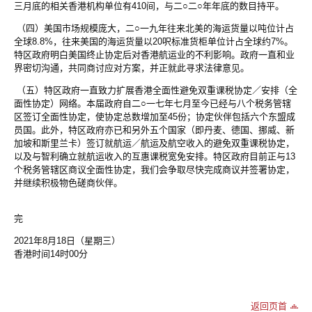
三月底的相关香港机构单位有410间，与二○二○年年底的数目持平。
（四）美国市场规模庞大，二○一九年往来北美的海运货量以吨位计占
全球8.8%，往来美国的海运货量以20呎标准货柜单位计占全球约7%。
特区政府明白美国终止协定后对香港航运业的不利影响。政府一直和业
界密切沟通，共同商讨应对方案，并正就此寻求法律意见。
（五）特区政府一直致力扩展香港全面性避免双重课税协定／安排（全
面性协定）网络。本届政府自二○一七年七月至今已经与八个税务管辖
区签订全面性协定，使协定总数增加至45份；协定伙伴包括六个东盟成
员国。此外，特区政府亦已和另外五个国家（即丹麦、德国、挪威、新
加坡和斯里兰卡）签订就航运／航运及航空收入的避免双重课税协定，
以及与智利确立就航运收入的互惠课税宽免安排。特区政府目前正与13
个税务管辖区商议全面性协定，我们会争取尽快完成商议并签署协定，
并继续积极物色磋商伙伴。
完
2021年8月18日（星期三）
香港时间14时00分
返回页首