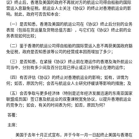
议》终止后，香港及美国的政府不再就对方的航运公司得自船舶的国际
营运入息豁免征税。航运业人士关注《协议》的终止对香港航运业的影
响。就此，政府可否告知本会：
（一）是否知悉，香港及美国的航运公司在《协议》终止后分别的业务
表现（包括在货运量及货物总值方面），与它们在《协议》终止前的业
务表现如何比较；
（二）鉴于香港的航运公司得自船舶的国际营运入息不再获美国政府豁
免征税，政府是否知悉该等公司的经营成本因而增加了多少；
（三）是否知悉，在紧接《协议》终止前在港运作的香港及海外航运公
司当中，分别有多少间及百分比现已停止或正计划停止在港的运作；
（四）有否评估《协议》的终止对香港航运业的影响；如有，详情为
何；如否，原因为何；会否与航运业人士研究纾缓该等影响的措施；及
（五）会否争取与更多经济体（特别是近年经济发展迅速的东南亚国家
联盟成员国）签订惠及航运业的双重课税宽免协议，以提升香港航运业
的竞争力；如会，有关的时间表为何；如否，原因为何？
答覆：
主席：
美国于去年十月正式宣布，并于今年一月一日起终止美国与香港在