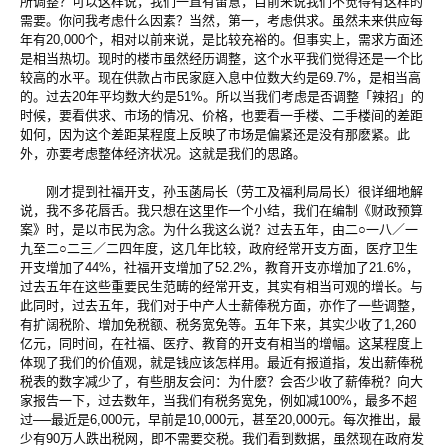
所调整？可以这样说，我们一直有留意，目前来说我们不觉得有这样的
需要。你问我考虑什么因素？当然，第一，考虑供求。虽然未来供应每
年有20,000个，相对以前来说，是比较充裕的。但事实上，需求方面还
是相当热切。现时的楼市虽然经历调整，这个水平我们觉得还是一个比
较高的水平。现在供款占市民家庭入息中位数大约是69.7%，是相当高
的。过去20年平均数大约是51%。所以当我们考虑是否调整「辣招」的
时候，要看供求、市场的情况、价格，也要看一手楼、二手楼间的差距
如何，因为这个差距某程度上反映了市场是偏紧还是没有那麽紧。此
外，亦要考虑整体经济状况。这就是我们的思路。
刚才提到社福开支，孙玉菡局长（劳工及福利局局长）很详细地解
说，我不多花唇舌。我只想在这里作一个小结，我们在编制《财政预算
案》时，是以市民为念。为什么我这么说？过去五年，由二○一八／一
九至二○二三／二四年度，这几年比较，政府经常开支方面，医疗卫生
开支增加了44%，社福开支增加了52.2%，教育开支亦增加了21.6%，
过去五年在这些重要民生范畴的经常开支，其实有相当可观的增长。与
此同时，过去五年，我们对于中产人士薪俸税方面，亦作了一些调整，
有扩阔税阶、增加免税额、税务宽免等。五年下来，其实少收了1,260
亿元，同时间，在社福、医疗、教育的开支有相当的增幅。这某程度上
体现了我们的价值观，就是钱应该怎样用。最近有报道指，发出薪俸税
税表的数字减少了，有些朋友会问：为什麽？会否少收了薪俸税？向大
家报告一下，过去数年，当我们有税务宽免，例如减100%，最多不超
过──最近是6,000元，早前是10,000元，甚至20,000元。每次推出，最
少有90万人跌出税网，即不需要交税。我们看到数据，虽然现在政府发