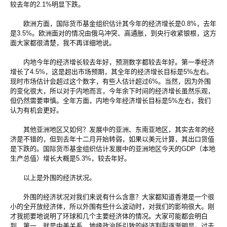
较去年的2.1%明显下跌。
欧洲方面，国际货币基金组织估计其今年的经济增长是0.8%，去年
是3.5%。欧洲面对的情况由俄乌冲突、高通胀，到央行收紧银根，这方
面大家都很清楚，我不再详细地说。
内地今年的经济增长较去年好，预测数字都较去年好。第一季经济
增长了4.5%，这是超出市场预期，其全年的经济增长目标是5%左右。
现时市场估计会超过这个数字，有些人估计超过6%。当然，因为外围
的变化很大，所以对于内地而言，今年余下时间的经济增长虽然乐观，
但仍然需要审慎。全年方面，内地今年经济增长目标是5%左右，我们
认为有机会更好。
其他亚洲地区又如何？发展中的亚洲、东南亚地区，其实去年的经
济是不错的，但到去年十二月开始转弱，如果以美元计算，其出口货值
是下跌的。国际货币基金组织估计发展中的亚洲地区今天的GDP（本地
生产总值）增长大概是5.3%，较去年好。
以上是外围的经济状况。
外围的经济状况对我们来说有什么含意？大家都知道香港是一个很
小的全开放经济体，所以外围有些什么波动时，对我们的影响很大。刚
才我扼要地说明了环球和几个主要经济体的情况。大家可能都会明白
到，第一，就是中美关系、地缘政治所引致的经济割裂逐渐明显。过去