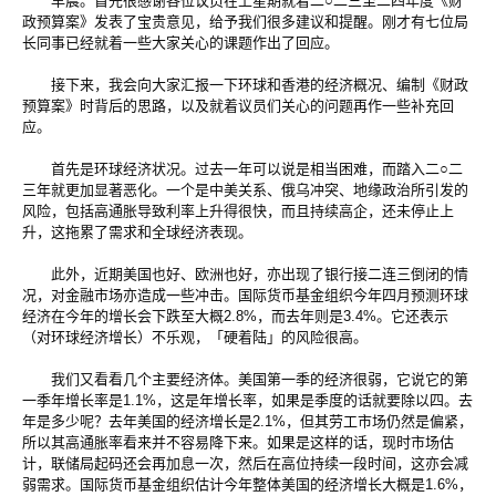
早晨。首先很感谢各位议员在上星期就着二○二三至二四年度《财
政预算案》发表了宝贵意见，给予我们很多建议和提醒。刚才有七位局
长同事已经就着一些大家关心的课题作出了回应。
接下来，我会向大家汇报一下环球和香港的经济概况、编制《财政
预算案》时背后的思路，以及就着议员们关心的问题再作一些补充回
应。
首先是环球经济状况。过去一年可以说是相当困难，而踏入二○二
三年就更加显著恶化。一个是中美关系、俄乌冲突、地缘政治所引发的
风险，包括高通胀导致利率上升得很快，而且持续高企，还未停止上
升，这拖累了需求和全球经济表现。
此外，近期美国也好、欧洲也好，亦出现了银行接二连三倒闭的情
况，对金融市场亦造成一些冲击。国际货币基金组织今年四月预测环球
经济在今年的增长会下跌至大概2.8%，而去年则是3.4%。它还表示
（对环球经济增长）不乐观，「硬着陆」的风险很高。
我们又看看几个主要经济体。美国第一季的经济很弱，它说它的第
一季年增长率是1.1%，这是年增长率，如果是季度的话就要除以四。去
年是多少呢？去年美国的经济增长是2.1%，但其劳工市场仍然是偏紧，
所以其高通胀率看来并不容易降下来。如果是这样的话，现时市场估
计，联储局起码还会再加息一次，然后在高位持续一段时间，这亦会减
弱需求。国际货币基金组织估计今年整体美国的经济增长大概是1.6%，