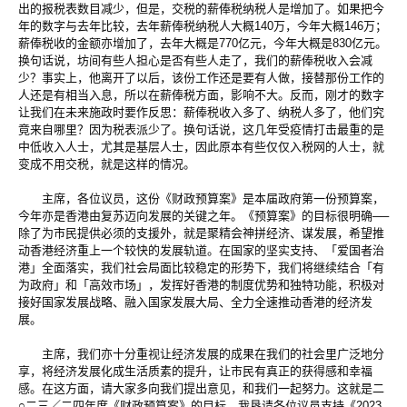
出的报税表数目减少，但是，交税的薪俸税纳税人是增加了。如果把今
年的数字与去年比较，去年薪俸税纳税人大概140万，今年大概146万；
薪俸税收的金额亦增加了，去年大概是770亿元，今年大概是830亿元。
换句话说，坊间有些人担心是否有些人走了，我们的薪俸税收入会减
少？事实上，他离开了以后，该份工作还是要有人做，接替那份工作的
人还是有相当入息，所以在薪俸税方面，影响不大。反而，刚才的数字
让我们在未来施政时要作反思：薪俸税收入多了、纳税人多了，他们究
竟来自哪里？因为税表派少了。换句话说，这几年受疫情打击最重的是
中低收入人士，尤其是基层人士，因此原本有些仅仅入税网的人士，就
变成不用交税，就是这样的情况。
主席，各位议员，这份《财政预算案》是本届政府第一份预算案，
今年亦是香港由复苏迈向发展的关键之年。《预算案》的目标很明确──
除了为市民提供必须的支援外，就是聚精会神拼经济、谋发展，希望推
动香港经济重上一个较快的发展轨道。在国家的坚实支持、「爱国者治
港」全面落实，我们社会局面比较稳定的形势下，我们将继续结合「有
为政府」和「高效市场」，发挥好香港的制度优势和独特功能，积极对
接好国家发展战略、融入国家发展大局、全力全速推动香港的经济发
展。
主席，我们亦十分重视让经济发展的成果在我们的社会里广泛地分
享，将经济发展化成生活质素的提升，让市民有真正的获得感和幸福
感。在这方面，请大家多向我们提出意见，和我们一起努力。这就是二
○二三／二四年度《财政预算案》的目标。我恳请各位议员支持《2023