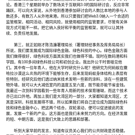
论。香港三个星期前举办了数场关于互联网3.0的国际研讨会，反应非常
踊跃，可以向大家说，从外地到香港参加研讨会的人数比本地的参与人
数还多，有数万人从外地来港。所以只要我们把Web3.0纳入一个合适的
监管框架，相同活动、相同风险，就使用相同的监管要求，尽管有关体
现方式可能不一样。把它纳入良好和平衡的监管框架，就可以让其持
续、负责任地发展。
第三，就正如刚才陈浩濂署理局长（署理财经事务及库务局局长）
所说，我们要发展成为国际绿色金融、绿色科技的中心。绿色金融方面
我们做得很好，绿色科技方面其实我们也做得不错。现时在数码港和科
学园，有100多间绿色科技公司和初创企业。我出外公干时曾碰见他
们。其中有一位年青人，他在大学时研究什么呢？他研究为何蚂蚁在撒
哈拉沙漠这么炎热的环境下能够生存，后来发现蚂蚁身体结构上表层有
些特别，经研究后他们透过纳米技术发明一些新的涂料，涂在一些建筑
物外墙，就可以大大减低室内的温度五至六度，既节能亦能节省金钱。
我最近一次到科学园看到一些年青人用新的技术保育珊瑚，而这个技术
亦已出口外地。再加上我们是大湾区的一部分，大家都知道大湾区，尤
其是深圳，科技发展得不错，所以如果我们将自己定位成为国际绿色科
技和绿色金融中心，把这两个结合，双轮滚动，便可以促进彼此的发
展，发展一个新的产业。这方面也是我们未来努力的方向。在经济发展
的短、中期方面，这是我们大致上的思路和部署。
听到大家早前的发言，知道有议员关心我们的公共财政是否稳健。