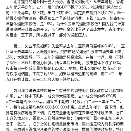
刚才提到的是外围一些大形势，香港又如何呢？从去年说起，香港
去年是乏善足陈。去年，我们的GDP下跌了3.5%。推动我们经济增长
的「三头马车」都下跌，出口下跌14%、固定资产投资下跌7.7%，唯一
稍微支撑得住没有下跌得那么严重的就是消费，下跌了1.2%。但幸好去
年整体通胀率较低，是1.9%。为什么去年的通胀率较低？因为我们计算
通胀率时是计算家庭开支，而当中租金的比重占了四成左右，去年住宅
的租金一直下调，所以缓减了一部分的通胀压力。
第二，失业率又如何？失业率从去年二至四月份高峰的5.4%，一直
回落至去年年底，大概是3.5%。资产市场又如何？股票市场去年下跌了
15%，大家回想一下，去年外围确是风高浪急，在首十个月，股市下跌
了37%，不过后来强力反弹，所以年底计算时，股市整体下跌了15%。
股市每日平均成交量大概是1,250亿元左右。楼市又如何？楼市去年是
有秩序地调整，下跌了约15%。如果从楼市近期的高峰，即二○二一年
九月开始计算，到去年年底大概下跌约16%。
为何我会说去年楼市是一个有秩序的调整呢？特区政府紧盯着物业
市场，去年楼市下跌时，成交量大幅萎缩。去年成交量约45 050宗，二
○二一年是约75 000宗。如果看中期的平均数，由二○一三年至二○二○
年，每年成交量均有50 000多60 000多宗。虽然去年楼价一直下滑，但
算是有秩序地逐步下调，而成交量低则意味在去年经济环境欠佳、息口
上升的情况下，置业人士自然较为审慎；但同时我们看不到市场上有人
急于「散货」，把手上的住宅物业推出市场，因此这是较为有秩序的调
整。考虑到下跌情况从很高的楼价调整下来，楼价仍然很难负担，特区