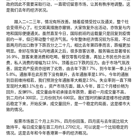
政府因此不需要采取行动，一直密切留意市场，让其有秩序地调整。这
是我们去年的经济状况。
踏入二○二三年，情况有所改善。随着疫情受控以及通关，整个社
会变得开心了。社交距离措施亦撤销，大家恢复外出活动，亦恢复与内
地和国际便捷通关。虽然直至今日，国际航班的运载量只是回复到疫情
前约一半，但已带动整个经济气氛。今年整体经济情况较为乐观，不过
首两月的出口数字下跌百分之二十几，相比去年第四季而言，跌幅更加
明显。幸好在恢复与内地通关之后，很多旅客访港，服务输出显著增长
16.9%，旅客来港消费和吃喝，餐饮零售均受惠，再加上市民也外出消
费，私人消费的增幅为12.5%，顶着出口下跌的压力。由于市场气氛改
善，固定资产投资亦扭转了劣势，由去年下跌7.7%，到今年第一季上升
5.8%。通胀率在此形势下没有飙升，去年通胀率是1.9%，今年的通胀
到目前维持相若，我们预测全年通胀率大概是2.5%。失业率则一直下降
至现时大概3.1%左右 。资产市场方面，踏入今年，首三个月楼价稍为
回升，反弹5%，成交量由年初承接去年跌势，最初一月成交量不高，
到二月约4 300宗，三月份则为6 690宗。我们暂时的解读是楼市经调整
后稳定下来，开始反弹，成交量回升，是一个稳定的局面，这是楼市大
致的情况。
股票市场首三个月上升3%，四月份回落，四月底与去年底比较大
致持平，每日成交量在首三月约1,270亿元，可以说是一个比较稳定的
情况。这是去年和今年香港第一季的经济概况。