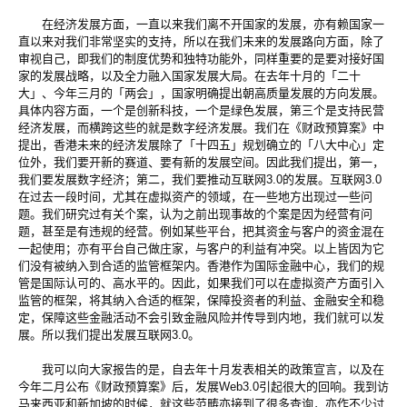
在经济发展方面，一直以来我们离不开国家的发展，亦有赖国家一
直以来对我们非常坚实的支持，所以在我们未来的发展路向方面，除了
审视自己，即我们的制度优势和独特功能外，同样重要的是要对接好国
家的发展战略，以及全力融入国家发展大局。在去年十月的「二十
大」、今年三月的「两会」，国家明确提出朝高质量发展的方向发展。
具体内容方面，一个是创新科技，一个是绿色发展，第三个是支持民营
经济发展，而横跨这些的就是数字经济发展。我们在《财政预算案》中
提出，香港未来的经济发展除了「十四五」规划确立的「八大中心」定
位外，我们要开新的赛道、要有新的发展空间。因此我们提出，第一，
我们要发展数字经济；第二，我们要推动互联网3.0的发展。互联网3.0
在过去一段时间，尤其在虚拟资产的领域，在一些地方出现过一些问
题。我们研究过有关个案，认为之前出现事故的个案是因为经营有问
题，甚至是有违规的经营。例如某些平台，把其资金与客户的资金混在
一起使用；亦有平台自己做庄家，与客户的利益有冲突。以上皆因为它
们没有被纳入到合适的监管框架内。香港作为国际金融中心，我们的规
管是国际认可的、高水平的。因此，如果我们可以在虚拟资产方面引入
监管的框架，将其纳入合适的框架，保障投资者的利益、金融安全和稳
定，保障这些金融活动不会引致金融风险并传导到内地，我们就可以发
展。所以我们提出发展互联网3.0。
我可以向大家报告的是，自去年十月发表相关的政策宣言，以及在
今年二月公布《财政预算案》后，发展Web3.0引起很大的回响。我到访
马来西亚和新加坡的时候，就这些范畴亦接到了很多查询，亦作不少讨