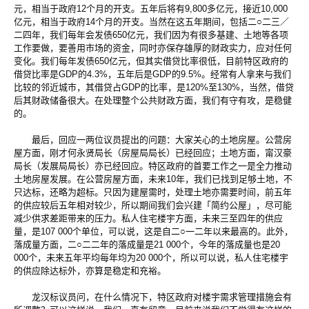
元，相当于政府12个月的开支。五年后将有9,800多亿元，接近10,000
亿元，相当于政府14个月的开支。当然在这五年期间，包括二○二三／
二四年，我们每年会发债650亿元，我们因为有很多基建、土地等各项
工作要做，要善用市场的资金，同时亦保存雄厚的财政实力，应对任何
变化。我们每年发债650亿元，但其实借贷比率很低，目前特区政府的
借贷比率是GDP的4.3%，五年后是GDP的9.5%。经常有人拿来与我们
比较的邻近城市，其借贷占GDP的比率，是120%至130%，当然，借贷
后其财政储备很大。在处理整个公共财政方面，我们有守有攻，是稳健
的。
最后，回应一两位议员提出的问题：大家关心的土地房屋。公营房
屋方面，刚才何永贤局长（房屋局局长）已经回应；土地方面，甯汉豪
局长（发展局局长）亦已经回应。特区政府的首要工作之一是全力推动
土地房屋发展。在公营房屋方面，未来10年，我们已找到足够土地，不
只达标，还略为超标。只因为建屋需时，处理土地亦需要时间，前五年
的供应较后五年相对较少，所以期间我们会兴建「简约公屋」，尽可能
减少供求差距带来的压力。私人住宅楼宇方面，未来三至四年的供应
量，是107 000个单位，可以说，这是自二○一二年以来最高的。此外，
落成量方面，二○二二年的落成量是21 000个，今年的落成量也是20
000个，未来五年平均每年均为20 000个，所以可以说，私人住宅楼宇
的供应除达标外，亦算是稳定和充裕。
龙汉标议员问，在什么情况下，特区政府对楼宇需求管理措施会有