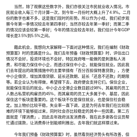
当然，除了观察这些数字外，我们亦很关注市民就业收入情况。市
民就业收入每三个月计算一次，到今年一月份时大概上升了4.9%。二月
份的数字也差不多，这是我们现时的形势。所以作为小结，我们初步观
察今年第一季情况较去年第四季好；当然亦较去年第一季好；而第二季
的情况应该会较第一季好；今年的情况会较去年好。我们估计今年GDP
增长是3.5%到5.5%之间。
藉此机会，我想向大家解释一下面对这种情况，我们在编制《财政
预算案》时的思路是什么。我们去年预备《财政预算案》时，评估出口
情况不会好，投资环境也不会好，特区政府唯一能做的是刺激私人消
费，和尽能力保住中小企，而透过保住中小企，就能保住就业。因此我
们去年提出的政策措施中的主要举措有「百分百担保特惠贷款」，方便
中小企借贷，增加其借贷额、延长还款期、延长「还息不还款」的期限
等。若企业认为有得做，希望撑下去，政府便会支持它们。保住企业，
就能保住背后的就业。中小企占全港企业数目超过98%，其雇用的员工
人数占私营机构雇员的45%，而其雇用的员工大多属于中、基层，因此
保住这个板块是重要的。这个板块不仅是保住就业，也是保住社会稳
定。加上物价比较平稳，失业率一直下调，这是为何去年我们在比较困
难的环境下能够挺过来，同时社会亦比较稳定的其中一些因素。第二方
面就是「撑消费」，因此去年政府派发消费券，我在此多谢各位议员帮
忙通过拨款，让消费券计划能顺利推出，去年我们就这样撑过来。
今年我们预备《财政预算案》时，虽然看到经济势头有所改善，但