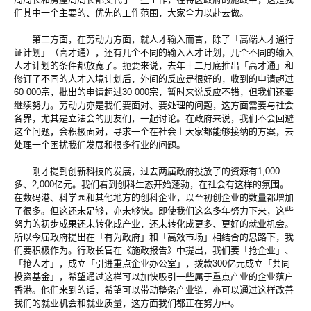
们其中一个主要的、优先的工作范围，大家全力以赴去做。
第二方面，在劳动力方面，就人才输入而言，除了「高端人才通行
证计划」（高才通），还有几个不同的输入人才计划，几个不同的输入
人才计划的条件都放宽了。扼要来说，去年十二月底推出「高才通」和
修订了不同的人才入境计划后，外间的反应是很好的，收到的申请超过
60 000宗，批出的申请超过30 000宗，暂时来说反应不错，但我们还要
继续努力。劳动力亦是我们要面对、要处理的问题，这方面需要与社会
各界，尤其是立法会的朋友们，一起讨论。在政府来说，我们不会回避
这个问题，会积极面对，寻求一个在社会上大家都能够接纳的方案，去
处理一个困扰我们发展和很多行业的问题。
刚才提到创新科技的发展，过去两届政府投放了的资源有1,000
多、2,000亿元。我们看到创科生态开始蓬勃，在社会有这样的氛围。
在数码港、科学园和其他地方的创科企业，以至初创企业的数量都增加
了很多。但这还未足够，亦未够快。即使我们这么多年努力下来，这些
努力的初步成果还未转化成产业，还未转化成更多、更好的就业机会。
所以今届政府提出在「有为政府」和「高效市场」相结合的思路下，我
们要积极作为。行政长官在《施政报告》中提出，我们要「抢企业」、
「抢人才」，成立「引进重点企业办公室」，拨款300亿元成立「共同
投资基金」，希望通过这样可以加快吸引一些属于重点产业的企业落户
香港。他们来到的话，希望可以带动整条产业链，亦可以通过这样改善
我们的就业机会和就业质量，这方面我们都正在努力中。