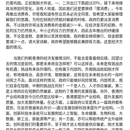
仍需巩固。正如我刚才所说，一、二月出口下跌超过20%，接下来地缘
政治将如何变化，没有人知道，因此我们还是要继续「撑消费」。今年
再推出消费券，尽管我知道有些议员未必完全同意，但希望大家能够理
解我们的思路，为何在财政仍然相对偏紧的时候，政府仍要派发消费
券。不过政府亦将派发消费券的金额减少一半。在经济复苏的初期，市
民的压力仍然很大，中小企的压力仍然很大，因此去年推出的纾缓措
施，不论是退税、退差饷以至其他措施，政府都会继续推行，但金额需
要减少一点，请大家谅解，政府希望能够藉此兼顾各方面。这是经济方
面的情况。
当我们判断香港的经济发展情况时，不能总是看着倒后镜，回望过
去的情况是如何。那麽未来将会怎样呢？可以这样说，未来是有挑战亦
有机遇；挑战有来自外围的，也有属于内部的。外围挑战就如刚才所
说，有地缘政治、高息环境、银根偏紧，这将会在未来相当长的一段时
间挥之不去。面对这样的情况，政府只能做好风险管理。内部而言，我
们自身在短期、中期的挑战在何处？一个是人力、人才供应偏紧。第二
是土地供应在短期仍然偏紧，这制约了香港的发展容量。另外，香港的
产业结构直到今日仍然是比较单一，香港要提升产业结构、提升发展的
质量、加大发展的体量。在这方面，上届政府以至是再上一届政府都有
提到，社会亦普遍有此共识──通过发展创新科技来提升产业结构。一方
面，创新科技本身就可以发展例如人工智能、生命健康、生物科技、大
数据、新工业、新能源等产业；另一方面，亦可以帮助传统产业升级转
型。创科是我们的重要抓手。至于刚才说土地房屋供应偏紧，刚才发展
局局长和房屋局局长都交代了一些工作，在特区政府的施政中，这是我