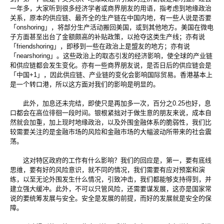
一年多，大家听到很多经济学者或商界朋友的用语，指考虑到地缘政治
关系，原本的供应链、最齐全的生产链在中国内地，有一些人说是否要
「onshoring」，将部分生产活动搬回美国，或到其他地方。美国在微电
子方面甚至出台了金额颇高的补贴政策，以抢夺这类生产线；亦有说
「friendshoring」，即移到一些在政治上是盟友的地方；亦有说
「nearshoring」。这些政治上的取态引发的经济影响，使全球的产业链
和供应链都会发生变化。亦有一些商界朋友说，是否日后的供应链会是
「中国+1」，因此供应链、产业链的变化会影响国际贸易。香港基本上
是一个转口港，所以这方面对我们的影响是明显的。
此外，加息还未完结，即使只是再加多一次，百分之0.25也好，息
口都会在高位徘徊一段时间。银根紧拙对于做生意的朋友来说，成本自
然就会加重，加上现时地缘政治，以及外围金融体系的脆弱性，我们比
较需要关注的是金融市场的风险和金融市场的大幅波动所带来的社会震
荡。
这对特区政府的工作有什么影响？我们的回应是，第一，要有底线
思维，要有好的风险意识，就不同的情况，我们需要有应对预案和演
练，以至无论外围发生什么情况，引致冲击，我们都能够支持得到，并
建立强大缓冲。此外，不可以只管风险，还需要谋发展，这亦是国家常
说的要统筹发展与安全。安全是发展的前提，而好的发展就是安全的保
障。