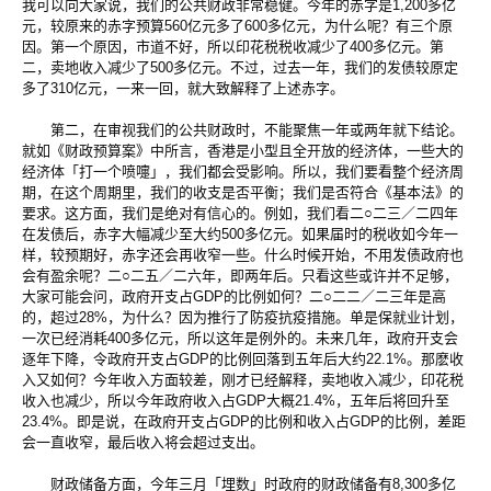
我可以向大家说，我们的公共财政非常稳健。今年的赤字是1,200多亿
元，较原来的赤字预算560亿元多了600多亿元，为什么呢？有三个原
因。第一个原因，市道不好，所以印花税税收减少了400多亿元。第
二，卖地收入减少了500多亿元。不过，过去一年，我们的发债较原定
多了310亿元，一来一回，就大致解释了上述赤字。
第二，在审视我们的公共财政时，不能聚焦一年或两年就下结论。
就如《财政预算案》中所言，香港是小型且全开放的经济体，一些大的
经济体「打一个喷嚏」，我们都会受影响。所以，我们要看整个经济周
期，在这个周期里，我们的收支是否平衡；我们是否符合《基本法》的
要求。这方面，我们是绝对有信心的。例如，我们看二○二三／二四年
在发债后，赤字大幅减少至大约500多亿元。如果届时的税收如今年一
样，较预期好，赤字还会再收窄一些。什么时候开始，不用发债政府也
会有盈余呢？二○二五／二六年，即两年后。只看这些或许并不足够，
大家可能会问，政府开支占GDP的比例如何？二○二二／二三年是高
的，超过28%，为什么？因为推行了防疫抗疫措施。单是保就业计划，
一次已经消耗400多亿元，所以这年是例外的。未来几年，政府开支会
逐年下降，令政府开支占GDP的比例回落到五年后大约22.1%。那麽收
入又如何？今年收入方面较差，刚才已经解释，卖地收入减少，印花税
收入也减少，所以今年政府收入占GDP大概21.4%，五年后将回升至
23.4%。即是说，在政府开支占GDP的比例和收入占GDP的比例，差距
会一直收窄，最后收入将会超过支出。
财政储备方面，今年三月「埋数」时政府的财政储备有8,300多亿