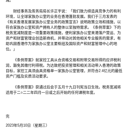
减。
财经事务及库务局局长许正宇说：「我们致力缔造具竞争力的有利
环境，让全球家族办公室的业务在香港蓬勃发展。我们于三月发表的
《有关香港发展家族办公室业务的政策宣言》说明政策立场和措施，以
符合家族办公室和资产拥有人的整体以至独特需求。《条例草案》下的
税务宽减制度是一项重要政策措施，便利家族办公室来港落户营运、为
资产和财富管理业创造新商机，并带动对其他相关专业服务的需求，有
助巩固香港作为家族办公室主要枢纽及国际资产和财富管理中心的地
位。」
《条例草案》就家控工具从合资格交易和附带交易所得的应评税利
润，豁免其缴付利得税。为达致把投资管理和相关活动带入香港的政策
目标，家控工具须由具资格单一家族办公室管理，并符合2.4亿元的最低
资产门槛及实质活动要求。
《条例草案》获通过后会于五月十九日刊宪当日生效。税务宽减将
适用于二○二二年四月一日或之后开始的任何课税年度。
完
2023年5月10日（星期三）