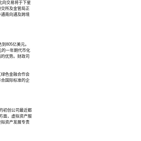
北向交易将于下星
港交所及金管局正
券通南向通及跨境
到805亿美元。
元的一年期代币化
面的优势。财政司
绿色金融合作会
符合国际标准的企
的初创公司最近都
方面，虚拟资产服
虚拟资产发展专责