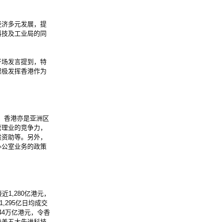
济多元发展，提
科技及工业局的同
场发言提到，特
积极发挥香港作为
。香港亦是亚洲区
管理业的竞争力，
供资助等。另外，
办公室业务的政策
1,280亿港元，
,295亿日均成交
44万亿港元，令香
涵盖五大先进科技