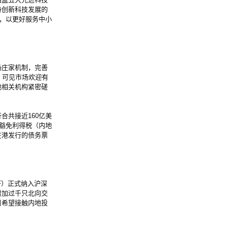
持创新科技发展的
议，以更好服务中小
庄家机制，完善
，可见市场欢迎有
地相关机构紧密磋
共接近160亿美
《豁免利得税（内地
在港发行的债务票
F）正式纳入沪深
增加过千只北向交
引希望接触内地投