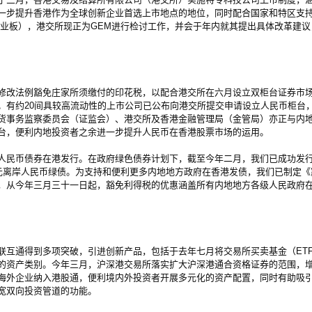
一步提升香港作为全球创新企业首选上市地点的地位，同时配合国家和特区支
创业板），港交所现正为GEM进行检讨工作，并会于年内就其提出具体改革建
改法例豁免庄家所须缴付的印花税，以配合港交所在六月设立双柜台证券市场
。有约20间具较高流动性的上市公司已公布向港交所提交申请设立人民币柜台
货事务监察委员会（证监会）、港交所及香港金融管理局（金管局）亦正与内
台，便利内地投资者之余进一步提升人民币在香港股票市场的运用。
币债券在港发行。在政府绿色债券计划下，截至今年二月，我们已成功发行合
亿元离岸人民币绿债。为支持和便利更多内地地方政府在香港发债，我们已制定
，从今年三月三十一日起，豁免利得税的优惠涵盖所有内地地方各级人民政府
通得到多项突破，引进创新产品，包括于去年七月将交易所买卖基金（ET
的资产类别。今年三月，沪深港交易所落实扩大沪深港通合资格证券的范围，
海外企业纳入港股通，便利境内外投资者开展多元化的资产配置，同时有助吸
宽双向投资管道的功能。