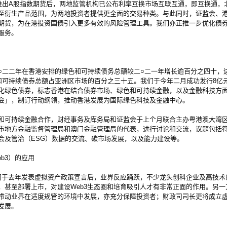
出A股指数期货后，两地监管机构已公布利率互换市场互联互通，即互换通，
至衍生产品范围，为两地投资者提供更全面的交易种类。与此同时，证监会、
期货，为在港投资国债引入更多有效的风险管理工具。我们亦正推一步优化债
服务。
二年在香港安排的绿色和可持续债务总额较二○二一年增长逾百分之四十，达
和可持续债券总额占亚洲区市场的百分之三十五。我们于今年二月成功发行8亿
化绿色债券，标志香港在结合债券市场、绿色和可持续金融，以及金融科技方
会」，制订行动纲领，推动香港发展为国际绿色科技及金融中心。
可持续金融合作，财经事务及库务局和证监会于上个月联合主办粤港澳大湾区
市地方金融监督管理局和澳门金融管理局的代表，进行讨论和交流，议题包括
会及管治（ESG）数据的交流、碳市场发展，以及能力建设等。
b3）的应用
于去年发表虚拟资产政策宣言后，业界反应踊跃，不少龙头创科企业及高技术
，甚至部署上市，对建设Web3生态圈和培育吸引人才有非常正面的作用。另一
带动业界在适度规管的环境中发展，亦充分保障投资者；财政司司长更将成立
发展。