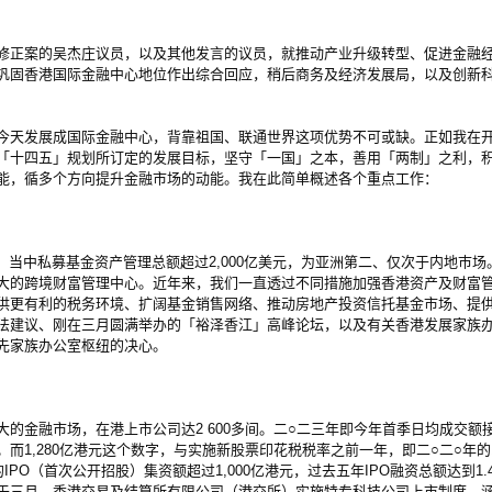
正案的吴杰庄议员，以及其他发言的议员，就推动产业升级转型、促进金融经
巩固香港国际金融中心地位作出综合回应，稍后商务及经济发展局，以及创新
天发展成国际金融中心，背靠祖国、联通世界这项优势不可或缺。正如我在开
「十四五」规划所订定的发展目标，坚守「一国」之本，善用「两制」之利，
能，循多个方向提升金融市场的动能。我在此简单概述各个重点工作：
当中私募基金资产管理总额超过2,000亿美元，为亚洲第二、仅次于内地巿场
大的跨境财富管理中心。近年来，我们一直透过不同措施加强香港资产及财富
供更有利的税务环境、扩阔基金销售网络、推动房地产投资信托基金市场、提
法建议、刚在三月圆满举办的「裕泽香江」高峰论坛，以及有关香港发展家族
先家族办公室枢纽的决心。
融市场，在港上市公司达2 600多间。二○二三年即今年首季日均成交额接近
1,280亿港元这个数字，与实施新股票印花税税率之前一年，即二○二○年的1
PO（首次公开招股）集资额超过1,000亿港元，过去五年IPO融资总额达到1.
于三月，香港交易及结算所有限公司（港交所）实施特专科技公司上市制度，