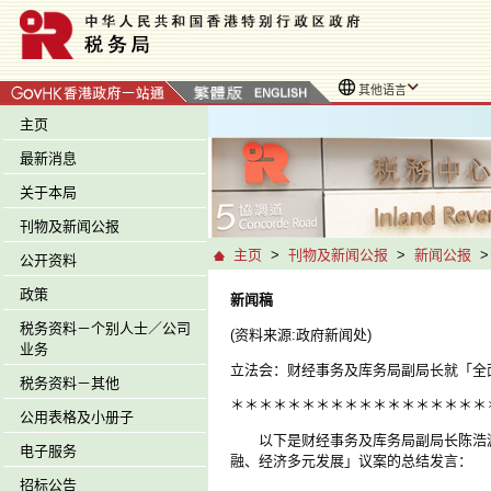
其他语言
主页
最新消息
关于本局
刊物及新闻公报
主页
>
刊物及新闻公报
>
新闻公报
公开资料
政策
新闻稿
税务资料－个别人士／公司
(资料来源:政府新闻处)
业务
立法会：财经事务及库务局副局长就「全
税务资料－其他
＊＊＊＊＊＊＊＊＊＊＊＊＊＊＊＊＊＊
公用表格及小册子
以下是财经事务及库务局副局长陈浩濂
电子服务
融、经济多元发展」议案的总结发言：
招标公告