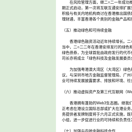
在风险管理方面，继二○二一年成功推
期正式启动，第一次将互联互通安排扩展
积极与有关内地机构商讨在香港推出国债
理财通，丰富香港各个类别的金融产品和
（五）推动绿色和可持续金融
香港绿色融资活动近年持续增长。二○二
当中，二○二二年在香港安排发行的绿色
绿色债券，为全球首批由政府发行的代币
司长亦将成立「绿色科技及金融发展委员
为加强粤港澳大湾区（大湾区）绿色和
议，与深圳市地方金融监督管理局、广州
业可持续发展披露要求、排放和环境、社
（六）推动虚拟资产及第三代互联网（We
香港拥有蓬勃的Web3生态圈。继我们
正考虑在港设立国际总部或扩大在港业务
务提供者发牌制度将于六月正式实施，既
小组，进一步促进行业的可持续和负责任
（七）加强与内地金融科技合作