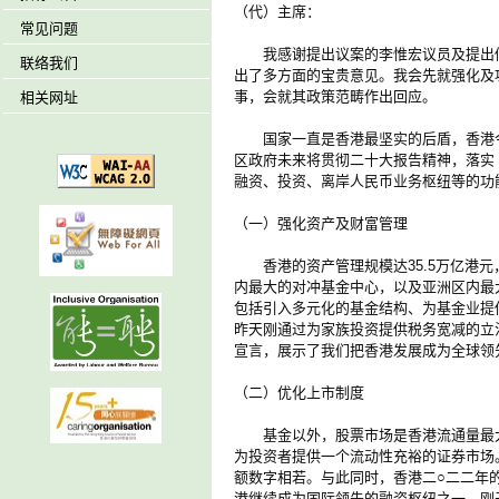
（代）主席：
常见问题
我感谢提出议案的李惟宏议员及提出修
联络我们
出了多方面的宝贵意见。我会先就强化及
事，会就其政策范畴作出回应。
相关网址
国家一直是香港最坚实的后盾，香港今
区政府未来将贯彻二十大报告精神，落实
融资、投资、离岸人民币业务枢纽等的功
（一）强化资产及财富管理
香港的资产管理规模达35.5万亿港元，
内最大的对冲基金中心，以及亚洲区内最
包括引入多元化的基金结构、为基金业提
昨天刚通过为家族投资提供税务宽减的立
宣言，展示了我们把香港发展成为全球领
（二）优化上市制度
基金以外，股票市场是香港流通量最大的金
为投资者提供一个流动性充裕的证券市场。而
额数字相若。与此同时，香港二○二二年的I
港继续成为国际领先的融资枢纽之一。刚