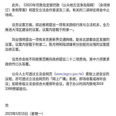
此外，《2023年罚款及定额罚款（公众地方洁净及阻碍）（杂项修
订）条例草案》将提交立法会作首读及二读。有关的二读辩论将会中止
待续。
议员议案方面，邱达根将提出一项有关团结行政与立法机关，全力
推进大湾区建设的议案，议案内容载于附录一。
刘业强将提出一项有关完善新界交通网络，配合北部都会区发展的
议案，议案内容载于附录二。陈月明和陆颂雄将分别就刘业强的议案提
出修正案。
议员亦会就不同政策范畴向政府提出二十二项质询，其中六项要求
政府作口头答覆。
公众人士可透过立法会网页（
www.legco.gov.hk
）索取上述会议的
议程，亦可透过立法会网页的「网上广播」系统，即场收看或收听会
议；如欲亲临立法会综合大楼旁听会议，请于办公时间内致电3919
3399预留座位。
完
2023年5月15日（星期一）