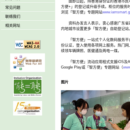
由即日起，持香港身份证的香港市民可
方便+」的登记或升级手续。柜位的服务
常见问题
浏览「智方便」专题网站
www.iamsmart.go
联络我们
资科办发言人表示，衷心感谢广东省政
相关网址
内地城市设置更多「智方便」自助登记站
「智方便」一站式个人化数码服务平台自
份认证，登入使用各项网上服务。热门网
续领车辆牌照、医健通及两电一煤。
「智方便」流动应用程式支援iOS及And
Google Play或「智方便」专题网站（
www
图
片