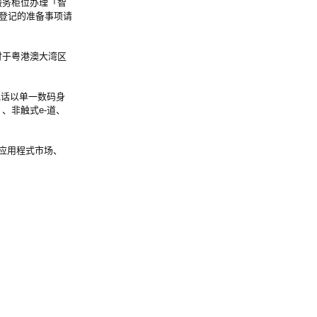
务柜位办理「智
登记的准备事项请
于粤港澳大湾区
电话以单一数码身
、非触式e-道、
为应用程式市场、