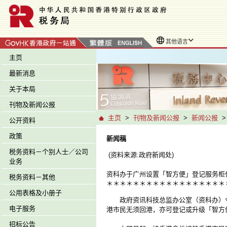
其他语言
主页
最新消息
关于本局
刊物及新闻公报
主页
>
刊物及新闻公报
>
新闻公报
公开资料
政策
新闻稿
税务资料－个别人士／公司
(资料来源:政府新闻处)
业务
资科办于广州设置「智方便」登记服务柜
税务资料－其他
＊＊＊＊＊＊＊＊＊＊＊＊＊＊＊＊＊＊
公用表格及小册子
政府资讯科技总监办公室（资科办）今
电子服务
港市民无须回港，亦可登记或升级「智方便
招标公告