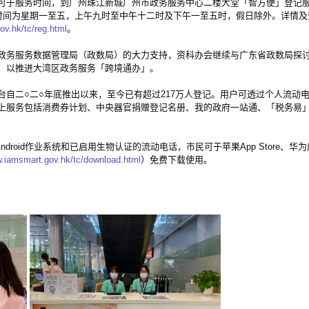
于服务时间，到广州珠江新城广州市政务服务中心二楼大堂「智方便」登记服
时间为星期一至五，上午九时至中午十二时及下午一至五时，假日除外。详情及
v.hk/tc/reg.html
。
务服务数据管理局（政数局）的大力支持，资科办会继续与广东省政数局探讨
，以推进大湾区政务服务「跨境通办」。
二○二○年底推出以来，至今已有超过217万人登记。用户可透过个人流动
上服务包括消费券计划、中央器官捐赠登记名册、我的政府一站通、「税务易」
roid作业系统和已启用生物认证的流动电话，市民可于苹果App Store、华
.iamsmart.gov.hk/tc/download.html
）免费下载使用。