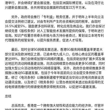
港举行，并会继续扩建会展设施，包括亚洲国际博览馆，以及在湾仔北
兴建新会展设施，合共将增加会展面积四成至22万平方米。
另外，政府将会推行「专利盒」税务优惠，并于明年上半年向立法
会提交法例修订建议，对由专利所产生的合资格利润的税率，由现时
16.5%减至5%，鼓励更多创科研发、转化应用及商品化。我们亦会探讨
继续完善《版权条例》对人工智能技术发展所提供的保障，于明年进行
谘询。知识产权署亦将牵头积极与各方持份者商讨，筹划设立本地专利
代理服务的规管安排，以提升服务质素，促进人才培育。
最后，现时全球5G网络发展迅速，香港5G服务网络覆盖率更是大
部分亚洲及欧洲地区之首，已逾本地九成人口，在核心商业区的覆盖率
更达99%。我们会继续加强5G网络的覆盖，包括资助加快扩展乡郊及偏
远地区的流动网络基建设施，向流动网络营办商拍卖更多5G频谱，同时
加强大型公众活动场地的5G网络容量等。另外，政府亦会继续推展多项
措施以推动5G基建发展，包括于今年年底前向立法会提交条例修订草
案，修订《电讯条例》以确保新建楼宇预留适当空间以供电讯商装设流
动通讯设施，以及修订《税务条例》让营办商就将来透过拍卖投得的无
线电频谱而缴付的频谱使用费获得税务扣除，以促进5G基建发展。
总结
总括而言，香港是一个拥有强大韧性和适应能力的经济体，尽管环