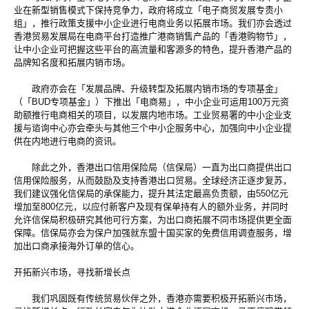
业在新型销售模式下保持竞争力，政府将成立「电子商贸发展专责小
组」，推行政策支援中小企业进行电商业务以拓展市场。我们亦会透过
香港贸易发展局在电商平台打造推广港商销售产品的「香港购物节」，
让中小企业可把握这些平台的高流量和客源多的特色，提升香港产品的
品牌知名度和拓展内销市场。
政府亦会在「发展品牌、升级转型及拓展内销市场的专项基金」
（「BUD专项基金」）下推出「电商易」，中小企业可运用100万元资
助额推行电商相关的项目，以发展内地市场。工业贸易署的中小企业支
援与谘询中心亦会牵头与其他三个中小企服务中心，加强向中小企业提
供在内地进行电商的资讯。
除此之外，香港出口信用保险局（信保局）一直为出口商提供出口
信用保险服务，从而鼓励及支持香港出口贸易。全球经济正逐步复苏，
我们建议强化信保局的承保能力，提升其法定最高负责额，由550亿元
增加至800亿元，以应付新客户及现有保单持有人的额外业务，并同时
允许信保局积极研究其他可行方案，为出口商拓展不同市场提供更全面
保障。信保局亦会为保户加强就东盟十国买家的免费信用调查服务，增
加出口商承接海外订单的信心。
开拓新兴市场，寻找新增长点
我们巩固既有传统贸易伙伴之外，香港亦需要积极开拓新兴市场，