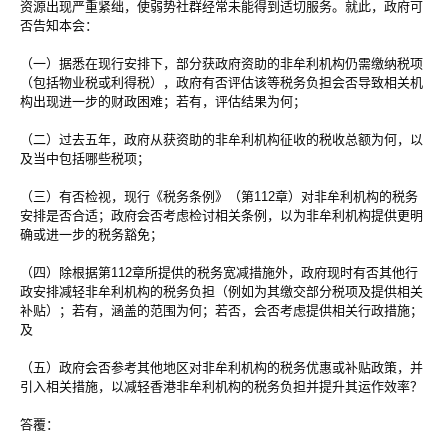
资源出现严重紧绌，使弱势社群经常未能得到适切服务。就此，政府可
否告知本会：
（一）据悉在现行安排下，部分获政府资助的非牟利机构仍需缴纳税项
（包括物业税或利得税），政府有否评估该等税务负担会否导致相关机
构出现进一步的财政困难；若有，评估结果为何；
（二）过去五年，政府从获资助的非牟利机构征收的税收总额为何，以
及当中包括哪些税项；
（三）有否检视，现行《税务条例》（第112章）对非牟利机构的税务
安排是否合适；政府会否考虑检讨相关条例，以为非牟利机构提供更明
确或进一步的税务豁免；
（四）除根据第112章所提供的税务宽减措施外，政府现时有否其他行
政安排减轻非牟利机构的税务负担（例如为其缴交部分税项及提供相关
补贴）；若有，涵盖的范围为何；若否，会否考虑提供相关行政措施；
及
（五）政府会否参考其他地区对非牟利机构的税务优惠或补贴政策，并
引入相关措施，以减轻香港非牟利机构的税务负担并提升其运作效率？
答覆：