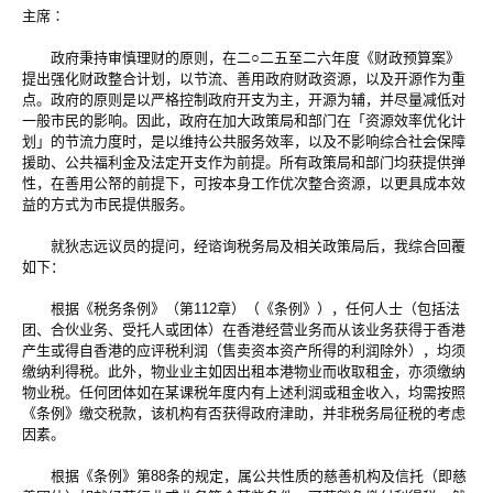
主席∶
政府秉持审慎理财的原则，在二○二五至二六年度《财政预算案》
提出强化财政整合计划，以节流、善用政府财政资源，以及开源作为重
点。政府的原则是以严格控制政府开支为主，开源为辅，并尽量减低对
一般市民的影响。因此，政府在加大政策局和部门在「资源效率优化计
划」的节流力度时，是以维持公共服务效率，以及不影响综合社会保障
援助、公共福利金及法定开支作为前提。所有政策局和部门均获提供弹
性，在善用公帑的前提下，可按本身工作优次整合资源，以更具成本效
益的方式为市民提供服务。
就狄志远议员的提问，经谘询税务局及相关政策局后，我综合回覆
如下：
根据《税务条例》（第112章）（《条例》），任何人士（包括法
团、合伙业务、受托人或团体）在香港经营业务而从该业务获得于香港
产生或得自香港的应评税利润（售卖资本资产所得的利润除外），均须
缴纳利得税。此外，物业业主如因出租本港物业而收取租金，亦须缴纳
物业税。任何团体如在某课税年度内有上述利润或租金收入，均需按照
《条例》缴交税款，该机构有否获得政府津助，并非税务局征税的考虑
因素。
根据《条例》第88条的规定，属公共性质的慈善机构及信托（即慈