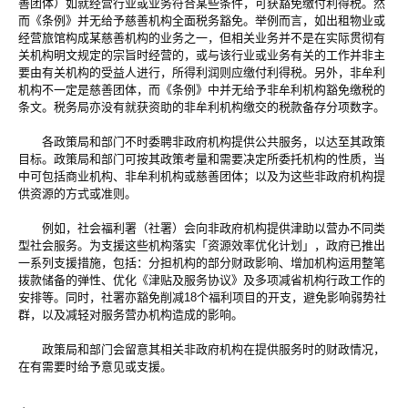
善团体）如就经营行业或业务符合某些条件，可获豁免缴付利得税。然
而《条例》并无给予慈善机构全面税务豁免。举例而言，如出租物业或
经营旅馆构成某慈善机构的业务之一，但相关业务并不是在实际贯彻有
关机构明文规定的宗旨时经营的，或与该行业或业务有关的工作并非主
要由有关机构的受益人进行，所得利润则应缴付利得税。另外，非牟利
机构不一定是慈善团体，而《条例》中并无给予非牟利机构豁免缴税的
条文。税务局亦没有就获资助的非牟利机构缴交的税款备存分项数字。
各政策局和部门不时委聘非政府机构提供公共服务，以达至其政策
目标。政策局和部门可按其政策考量和需要决定所委托机构的性质，当
中可包括商业机构、非牟利机构或慈善团体；以及为这些非政府机构提
供资源的方式或准则。
例如，社会福利署（社署）会向非政府机构提供津助以营办不同类
型社会服务。为支援这些机构落实「资源效率优化计划」，政府已推出
一系列支援措施，包括：分担机构的部分财政影响、增加机构运用整笔
拨款储备的弹性、优化《津贴及服务协议》及多项减省机构行政工作的
安排等。同时，社署亦豁免削减18个福利项目的开支，避免影响弱势社
群，以及减轻对服务营办机构造成的影响。
政策局和部门会留意其相关非政府机构在提供服务时的财政情况，
在有需要时给予意见或支援。