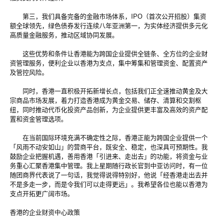
第三，我们具备完备的金融市场体系，IPO（首次公开招股）集资
额全球领先，绿色债券发行连续八年亚洲第一，为实体经济提供多元化
高质量金融服务，推动区域协同发展。
这些优势和条件让香港能为跨国企业提供全链条、全方位的企业财
资管理服务，便利企业以香港为支点，集中筹集和管理资金、配置资产
及管控风险。
同时，香港一直积极开拓新增长点，包括我们正全速推动黄金及大
宗商品市场发展，着力打造香港成为黄金交易、储存、清算和交割枢
纽，同时推动代币化投资产品创新，为企业提供更丰富及高效的资产配
置和资金管理选项。
在当前国际环境充满不确定性之际，香港正能为跨国企业提供一个
「风雨不动安如山」的营商平台，既安全、稳定，也深具可预期性。我
鼓励企业把握机遇，善用香港「引进来、走出去」的功能，将资金与业
务重心汇聚香港集中管理。我上星期随行政长官到中亚访问时，有一位
随团商界代表说了一句话，我觉得说得特别好，他说「经香港走出去并
不是多走一步，而是令我们可以走得更远」。我希望各位也能以香港为
支点开拓更广阔市场。
香港的企业财资中心政策