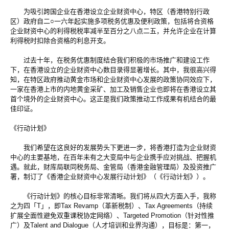
为吸引跨国企业在香港设立企业财资中心，特区（香港特别行政
区）政府自二○一六年起实施多项税务优惠及便利政策，包括将合资格
企业财资中心的利得税税率减半至百分之八点二五，并允许企业在计算
利得税时扣除合资格的利息开支。
过去十年，在税务优惠制度结合我们积极的市场推广和建设工作
下，在香港设立的企业财资中心数目录得显著增长。其中，我很高兴得
知，在特区政府推动黄金市场和企业财资中心发展的政策协同效应下，
一家在香港上市的内地黄金采矿、加工及销售企业也即将在香港设立其
首个境外的企业财资中心。这正是我们政策推动工作成果有机结合的最
佳印证。
《行动计划》
我们希望在这良好的发展势头下更进一步，将香港打造为企业财资
中心的主要基地，在百年未有之大变局中与企业携手应对挑战、把握机
遇。就此，财库局联同税务局、金管局（香港金融管理局）及投资推广
署，制订了《香港企业财资中心发展行动计划》（《行动计划》）。
《行动计划》的核心目标非常清晰。我们将从四大方面入手，我称
之为四「T」，即Tax Revamp（革新税制）、Tax Agreements（持续
扩展全面性避免双重课税协定网络）、Targeted Promotion（针对性推
广）及Talent and Dialogue（人才培训和业界沟通），目标是：第一，