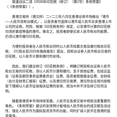
我谨动议二读《2026年印花税（修订）（第2号）条例草案》
（《条例草案》）。
香港交易所（港交所）二○二三年六月在香港证券市场推出「港币
──人民币双柜台模式」，让投资者可选择以港币或人民币买卖香港上市
公司的证券。然而，根据《印花税条例》规定，以非港币计算的印花税
均须折算成等值的港币。换言之，投资者即使买卖人民币柜台的股票，
仍须以港币缴付印花税。
为便利投资者在人民币柜台同时以人民币结算交易及缴付相关印花
税，《行政长官2025年施政报告》提出，双柜台证券人民币柜台交易的
印花税，以人民币计算和缴付的安排。
因此，我们建议修订《印花税条例》，明确订明双柜台证券人民币
柜台交易的印花税，须以人民币计算和缴付。至于其他征费，包括证监
会（证券及期货事务监察委员会）征费、投资者赔偿基金征费、会财局
（会计及财务汇报局）征费，以及港交所交易费，港交所会在其内部框
架下理顺以人民币征收相关征费的安排，而当中并不涉及修订任何法
例。
随着香港资本市场持续发展，人民币在各类交易中将担当更重要的
角色。《条例草案》建议的安排预计能增加人民币柜台的成交额及流动
性，强化人民币作为国际投资货币的功能，同时扩阔人民币在香港的投
资渠道。