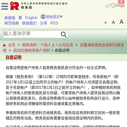
其他语言
桌面版
繁
English
网页指南
联络我们
分享
RSS
主页
>
税务资料 - 个别人士 / 公司业务
>
双重课税宽免及资料交换安
排
>
自动交换财务帐户资料
> 自我证明
自我证明
自我证明是帐户持有人就其税务居民身分作出的一份正式声明。
根据《税务条例》（第112章）订明的尽职审查程序，所有新帐户（即
2017年1月1日或之后所开立的帐户）的帐户持有人均须提交自我证明。
至于先前帐户（即2017年1月1日之前开立的帐户），如申报财务机构就
帐户持有人的税务居民身分存疑，可要求帐户持有人提供自我证明以确
认其税务居民身分。自我证明表格可以由申报财务机构自行设计，但申
报财务机构必须确保所需资料会被收集在表格内。
申报财务机构可把资料交给税务局，税务局会将资料转交到另一税务管
辖区的税务当局。税务局如有需要会查阅自我证明内的资料。