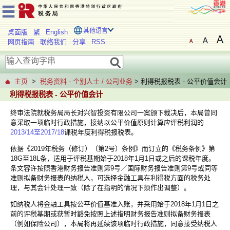
其他语言
桌面版
繁
English
网页指南
联络我们
分享
RSS
主页
>
税务资料 - 个别人士 / 公司业务
> 利得税报税表 - 公平价值会计
利得税报税表 - 公平价值会计
终审法院就税务局局长对兴智投资有限公司一案颁下裁决后，本局曾同
意采取一项临时行政措施，接纳以公平价值原则计算应评税利润的
2013/14至2017/18
课税年度利得税报税表。
依据《2019年税务（修订）（第2号）条例》而订立的《税务条例》第
18G至18L条，适用于评税基期始于2018年1月1日或之后的课税年度。
条文容许按照香港财务报告准则第9号／国际财务报告准则第9号或同等
准则拟备财务报表的纳税人，可选择金融工具在利得税方面的税务处
理，与其会计处理一致（除了在指明的情况下须作出调整）。
如纳税人将金融工具按公平价值基准入账，并采用始于2018年1月1日之
前的评税基期或获暂时豁免按照上述指明财务报告准则拟备财务报表
（例如保险公司），本局将再延续该项临时行政措施，同意接受纳税人