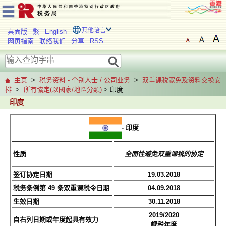
其他语言
桌面版
繁
English
网页指南
联络我们
分享
RSS
主页
>
税务资料 - 个别人士 / 公司业务
>
双重课税宽免及资料交换安
排
>
所有協定(以國家/地區分類)
> 印度
印度
-
印度
性质
全面性避免双重课税的协定
签订协定日期
19.03.2018
税务条例第 49 条双重课税令日期
04.09.2018
生效日期
30.11.2018
2019/2020
自右列日期或年度起具有效力
課税年度