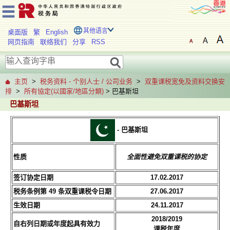
其他语言
桌面版
繁
English
网页指南
联络我们
分享
RSS
主页
>
税务资料 - 个别人士 / 公司业务
>
双重课税宽免及资料交换安
排
>
所有協定(以國家/地區分類)
> 巴基斯坦
巴基斯坦
- 巴基斯坦
性质
全面性避免双重课税的协定
签订协定日期
17.02.2017
税务条例第 49 条双重课税令日期
27.06.2017
生效日期
24.11.2017
2018/2019
自右列日期或年度起具有效力
课税年度