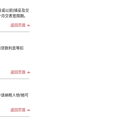
4 日或以前)填妥及交
一个月交表宽限期。
返回页首
所贷款利息等扣
返回页首
该纳税人他/她可
返回页首