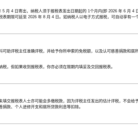
 年 5 月 4 日寄出，纳税人须于报税表发出日期起的 1个月内(即 2026 年 6 月 
期限可延至 2026 年 8 月 4 日。如纳税人以电子方式报税，可自动享有
料可助评税主任准确评税，并给予你所申索的免税额，以及认可慈善捐款和居
纳税，但如果收到报税表，你亦必须在限期内填妥及交回报税表。
未填交报税表人士亦可能会多缴税款，因为评税主任发出的估计评税，不会给予
善捐款、个人进修开支和居所贷款利息等扣除。