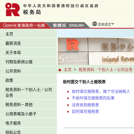
其他语言
主页
最新消息
关于本局
刊物及新闻公报
主页
>
税务资料 - 个别人士 / 公司业务
公开资料
政策
依时提交个别人士报税表
税务资料－个别人士／公司
依时填交报税表，做个守法纳税人
业务
不依时填交报税表的后果
税务资料－其他
没有收到报税表
如何填写报税表
公用表格及小册子
电子服务
招标公告