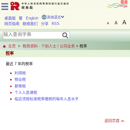
其他语言
桌面版
繁
English
网页指南
联络我们
分享
RSS
主页
>
税务资料 - 个别人士 / 公司业务
> 税率
税率
最近 7 年的税率
利得税
物业税
薪俸税
个人入息课税
临近须按标准税率缴税的每年入息水平
返回页首