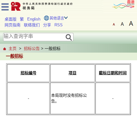
其他语言
桌面版
繁
English
网页指南
联络我们
分享
RSS
主页
>
招标公告
> 一般招标
一般招标
招标编号
项目
截标日期
和时间
本局现时没有招标公
-
-
告。