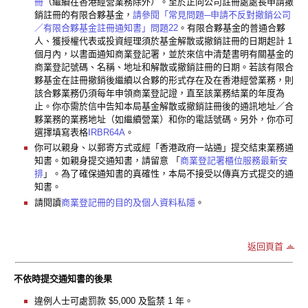
冊
（繼續在香港經營業務除外）。至於正向公司註冊處處長申請撤
銷註冊的有限合夥基金，
請參閱「常見問題─申請不反對撤銷公司
／有限合夥基金註冊通知書」問題22
。有限合夥基金的普通合夥
人、獲授權代表或投資經理須於基金解散或撤銷註冊的日期起計 1
個月內，以書面通知商業登記署，並於來信中清楚書明有關基金的
商業登記號碼、名稱、地址和解散或撤銷註冊的日期。若該有限合
夥基金在註冊撤銷後繼續以合夥的形式存在及在香港經營業務，則
該合夥業務仍須每年申領商業登記證，直至該業務結業的年度為
止。你亦需於信中告知本局基金解散或撤銷註冊後的通訊地址／合
夥業務的業務地址（如繼續營業）和你的電話號碼。另外，你亦可
選擇填寫表格
IRBR64A
。
你可以親身、以郵寄方式或經「香港政府一站通」提交結束業務通
知書。如親身提交通知書，請留意 「
商業登記署櫃位服務最新安
排
」。為了確保通知書的真確性，本局不接受以傳真方式提交的通
知書。
請閱讀
商業登記冊的目的及個人資料私隱
。
返回頁首
不依時提交通知書的後果
違例人士可處罰款 $5,000 及監禁 1 年。