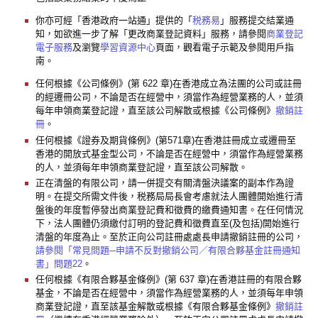
你亦可經「香港政府一站通」提供的「
税務易
」服務提交結業通
知，如欲進一步了解「更改商業登記資料」服務，請參閱
商業登記
電子服務
及瀏覽
學習資源中心
頁面，觀看電子示範及參閱用戶指
南。
任何根據《公司條例》(第 622 章)在香港成立為法團的公司或註冊
的經遷冊公司，不論是否在經營中，須當作為經營業務的人，並須
每年申領商業登記證，直至該公司解散或根據《公司條例》
撤銷註
冊
。
任何根據《證券及期貨條例》(第571章)在香港註冊成立或遷冊至
香港的開放式基金型公司，不論是否在經營中，須當作為經營業務
的人，並須每年申領商業登記證，直至該公司解散。
正在清盤的有限公司，請一併提交有關清盤決議案的副本作為證
明。在提交所需文件後，税務局局長會考慮就法人團體開始進行清
盤後的年度暫停發出商業登記費和徵費的繳費通知書。在任何情況
下，法人團體仍須繳付訂明的登記費和徵費直至(及包括)開始進行
清盤的年度為止。至於正向公司註冊處處長申請撤銷註冊的公司，
請參閱「常見問題─申請不反對撤銷公司／有限合夥基金註冊通知
書」問題22
。
任何根據《有限合夥基金條例》(第 637 章)在香港註冊的有限合夥
基金，不論是否在經營中，須當作為經營業務的人，並須每年申領
商業登記證，直至該基金解散或根據《有限合夥基金條例》
撤銷註