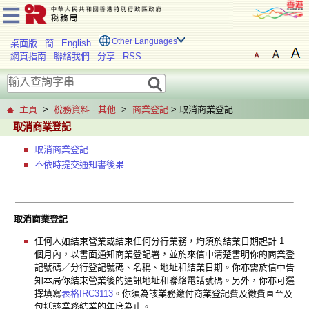
Other Languages
桌面版
簡
English
網頁指南
聯絡我們
分享
RSS
主頁
>
稅務資料 - 其他
>
商業登記
> 取消商業登記
取消商業登記
取消商業登記
不依時提交通知書後果
取消商業登記
任何人如結束營業或結束任何分行業務，均須於結業日期起計 1
個月內，以書面通知商業登記署，並於來信中清楚書明你的商業登
記號碼／分行登記號碼、名稱、地址和結業日期。你亦需於信中告
知本局你結束營業後的通訊地址和聯絡電話號碼。另外，你亦可選
擇填寫
表格IRC3113
。你須為該業務繳付商業登記費及徵費直至及
包括該業務結業的年度為止。